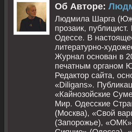
Об Авторе:
Людм
Людмила Шарга (Южн
прозаик, публицист.
Одессе. В настоящее
литературно-худож
Журнал основан в 2
печатным органом Ю
Редактор сайта, осн
«Diligans». Публика
«Кайнозойские Суме
Мир. Одесские Стра
(Москва), «Свой вар
(Запорожье), «ОМК»