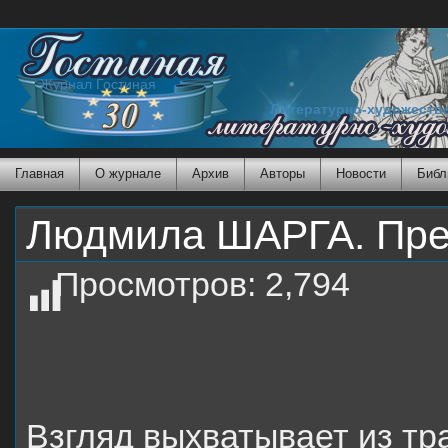
Журнал Гостиная
Литературно-художеств
Главная
О журнале
Архив
Авторы
Новости
Библ
Людмила ШАРГА. Пре
Просмотров:
2,794
Взгляд выхватывает из тр