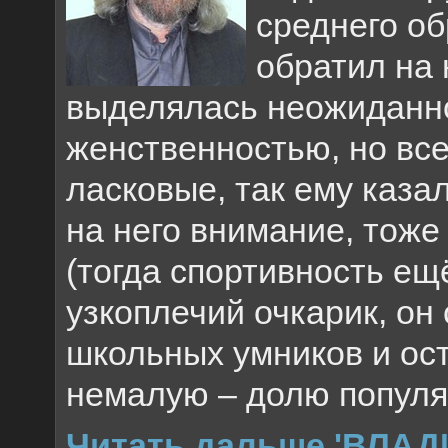
среднего об
обратил на 
выделялась неожиданно
женственностью, но все
ласковые, так ему каза
на него внимание, тоже
(тогда спортивность ещ
узкоплечий очкарик, он
школьных умников и ост
немалую – долю популя
Читать дальше 'ВЛА