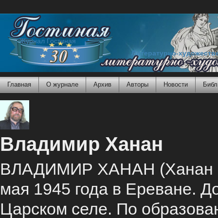
Журнал Гостиная
Литературно-художеств
Главная
О журнале
Архив
Авторы
Новости
Библ
Владимир Ханан
ВЛАДИМИР ХАНАН (Ханан И
мая 1945 года в Ереване. Д
Царском селе. По образован