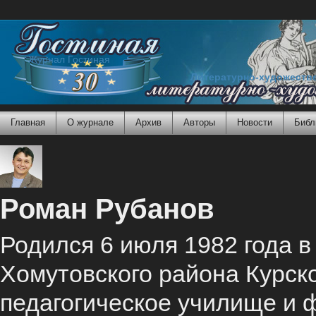
Журнал Гостиная
Литературно-художеств
Главная
О журнале
Архив
Авторы
Новости
Библ
Роман Рубанов
Родился 6 июля 1982 года 
Хомутовского района Курск
педагогическое училище и ф