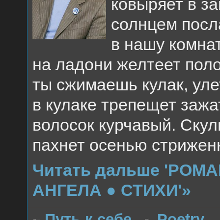
ковыряет в за
солнцем посл
в нашу комнат
на ладони желтеет поло
ты сжимаешь кулак, уле
в кулаке трепещет зажа
волосок курчавый. Скул
пахнет осенью стрижен
Читать дальше 'РОМ
АНГЕЛА ● СТИХИ'»
Путь к себе
Poetry