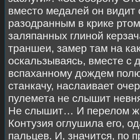
вместо медалей он видит 
разодранным в крике ртом.
заляпанных глиной керзач
траншеи, замер там на ка
оскальзываясь, вместе с 
вспаханному дождем полю.
станкачу, наслаивает очер
пулемета не слышит невн
Не слышит… И перелом жи
Контузия оглушила его, о
пальцев. И, значится, по 