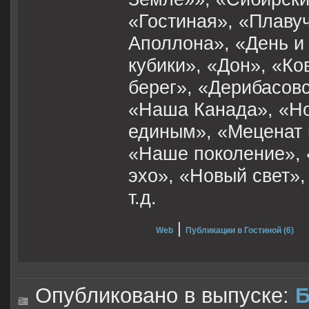
«Гостиная», «Плаву
Аполлона», «День и
кубики», «Дон», «К
берег», «Дерибасов
«Наша Канада», «Но
единым», «Меценат 
«Наше поколение», 
эхо», «Новый свет»,
т.д.
|
Web
Публикации в Гостиной (6)
Опубликовано в выпуске:
Б