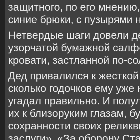
защитного, по его мнению,
синие брюки, с пузырями н
Нетвердые шаги довели д
узорчатой бумажной салфе
кровати, застланной по-с
Дед привалился к жесткой
сколько годочков ему уже 
угадал правильно. И полу
их к близоруким глазам, б
сохранности своих реликв
заслуги». «За оборону Ста