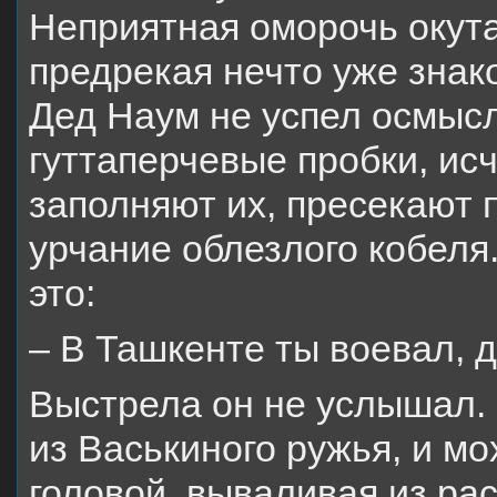
Неприятная оморочь окута
предрекая нечто уже знак
Дед Наум не успел осмысл
гуттаперчевые пробки, ис
заполняют их, пресекают 
урчание облезлого кобеля
это:
– В Ташкенте ты воевал, 
Выстрела он не услышал. 
из Васькиного ружья, и мо
головой, вываливая из ра