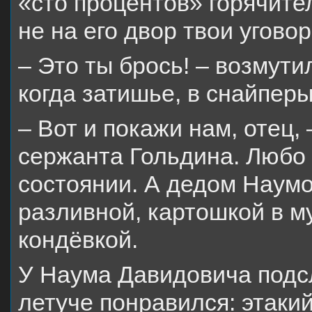
«сто процентов» горячите
не на его двор твои уговор
– Это ты брось! – возмути
когда затишье, в снайпер
– Вот и покажи нам, отец, 
сержанта Гольдина. Любо 
состоянии. А дедом Наумо
разливной, картошкой в 
кондёвкой.
У Наума Давидовича подс
летуче понравился: этакий