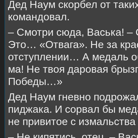
Дед Наум скорбел от таки
командовал.
– Смотри сюда, Васька! – 
Это… «Отвага». Не за крас
отступлении… А медаль об
ма! Не твоя даровая брыз
Победы…»
Дед Наум гневно подрожал
пиджака. И сорвал бы меда
не привитое с измальства
– Не кипятись, отец. – Вас