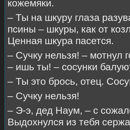
кожемяки.
– Ты на шкуру глаза разув
псины – шкуры, как от коз
Ценная шкура пасется.
– Сучку нельзя! – мотнул 
– ишь ты! – сосунки балую
– Ты это брось, отец. Сосу
– Сучку нельзя!
– Э-э, дед Наум, – с сожа
Выдохнулся из тебя сержа