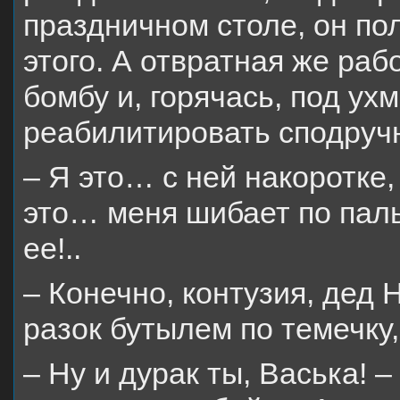
праздничном столе, он по
этого. А отвратная же раб
бомбу и, горячась, под у
реабилитировать сподручн
– Я это… с ней накоротке
это… меня шибает по паль
ее!..
– Конечно, контузия, дед 
разок бутылем по темечку,
– Ну и дурак ты, Васька! –