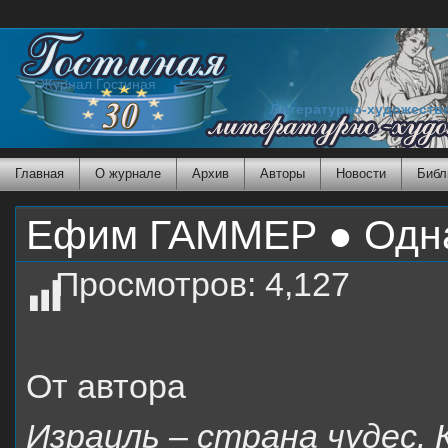
Журнал Гостиная
Литературно-художеств
Главная
О журнале
Архив
Авторы
Новости
Библ
Ефим ГАММЕР ● Одна
Просмотров:
4,127
От автора
Израиль – страна чудес. 