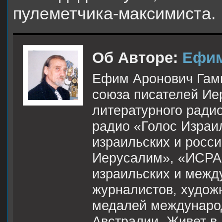
пулеметчика-максимиста.
Об Авторе:
Ефим
Ефим Аронович Гам
союза писателей Ие
литературного ради
радио «Голос Израи
израильских и росс
Иерусалим», «ИСРАГ
израильских и межд
журналистов, художн
медалей междунаро
Австралии. Живет в