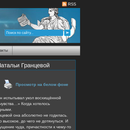
RSS
акты
Натальи Гранцевой
Просмотр на белом фоне
 он испытывал укол восхищённой
 чувства…» Когда хотелось
дными.
нцевой она абсолютно не годилась.
о высокое, до чего не дотянуться. И
щение чуда, причастности к чему-то