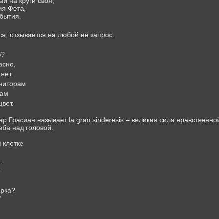
ый на круги своя,
я Фета,
бытия.
я, отзывается на любой её запрос.
о?
асно,
нет,
ниторам
рам
вет.
ар Грасиан называет la gran sinderesis – великая сила нравствен
еба над головой.
 клетке
.
.
арка?
?