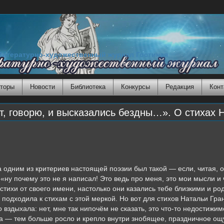
Литературно-художественный журнал Гостиная
торы
Новости
Библиотека
Конкурсы
Редакция
Конт
, говорю, и высказались бездны…». О стихах 
а
одним из критериев настоящей поэзии был такой — если, читая,
 «ну почему это не я написал! Это ведь про меня, это мои мысли и
стихи от своего имени, настолько они казались тебе близкими и ро
 подходила к стихам с этой меркой. Но вот для стихов Натальи Гра
 вздыхала: нет, мне так нипочём не сказать, это что-то недостижим
а — тем больше росло и крепло внутри знобящее, праздничное ощу