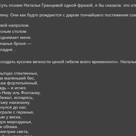
уть поэзии Натальи Гранцевой одной фразой, я бы сказала: это о
тину.
Они как будто рождаются с даром тончайшего постижения
со
ивой напролом.
есным столом
поднимает меня.
лчанья броня —
западня…
– создать кусочек вечности ценой гибели всего временного». Наталь
пытцах стеклянных,
ак маленький бес,
ссаж фортепьянный,
дь – и исчез.
в Неву иль Фонтанку,
збежал, испарясь,
ьму наизнанку,
нулся до нас.
играли с геранью,
м у виска,
док мирозданья,
и облака.
ометрии света,