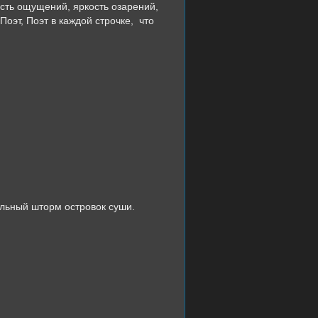
сть ощущений, яркость озарений,
оэт, Поэт в каждой строчке,
что
лльный шторм островок суши.