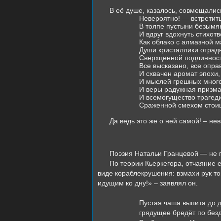
В её душе, казалось, совмещались
Невероятно! — встретить
В толпе пустыни безымя
И вдруг вдохнуть стихот
Как облако с алмазной м
Души кристаллики отра
Сверхценной подлинност
Все высказано, все опра
И схвачен аромат эпохи,
И мыслей грешных много
И веры радужная призма
И всемогущество трагед
Сраженной смехом стои
Да ведь это же о ней самой! – не
Поэзия Натальи Гранцевой — не п
По теории Кьеркегора, отчаяние е
виде кораблекрушения: взмахи рук тон
идущим ко дну!» – заявлял он.
Пустая чаша выпита до д
грядущее бредёт по без