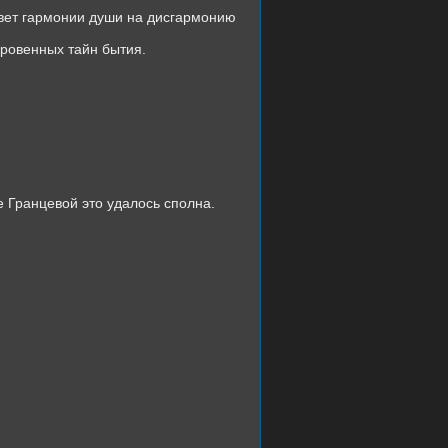
твет гармонии души на дисгармонию
кровенных тайн бытия.
е Гранцевой это удалось сполна.