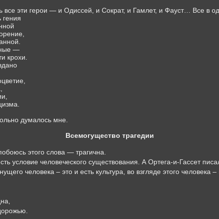
 все эти герои — и Одиссей, и Сократ, и Гамлет, и Фауст… Все в о
 гения
нной
ворение,
анной.
дные —
и крохи.
вдано
цветие,
,
ии,
цизма.
вольно думалось мне.
Всемогущество трагедии
обоюсь этого слова — трагична.
сть условие человеческого существования. А Ортега-и-Гассет писа
ущего человека – это и есть культура, во взгляде этого человека –
на,
дорожью.