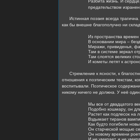
Разбита жизнь. И сердце
предательством изранен
Истинная поэзия всегда трагична.
как бы внешне благополучно ни склад
Из пространства времен
В основании мира – без
Миражи, привиденья, ф
Там в системе зеркал от
Там слоятся великих ст
И кометы летят к астро
Стремление к ясности, к благостн
отношения к поэтическим текстам, ко
воспитывали. Поэтическое содержан
никому ничего не должна. У неё оди
Мы все от двадцатого ве
Подобно кошмару, он дли
Растет как подлесок на 
Вздымает тиранов вампи
Как будто погибели новы
Он старческой мощью с
Он новому времени роет
И не умирает, и не умира