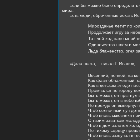
Если бы можно было определить с
мира.
Есть люди, обреченные искать Ис
Мирозданье летит по кр
Продолжает игру за неб
Тот, чей ход надо мной 
Одиночества шлем и мо
Льда блаженство, огня 
«Дело поэта, – писал Г. Иванов, 
Весенний, ночной, на ко
Как фавн обнаженный, к
Как в детском этюде па
Промчался по городу дож
Быть может, он прыгнул 
Быть может, он в небо в
Но прежде он вывернул т
Чтоб солнечный луч дотя
Чтоб вновь сквозняки по
С твоим завитком молоды
Чтоб в дом залетел холо
По тихому сердцу прошл
Чтоб вновь зазвучал в ге