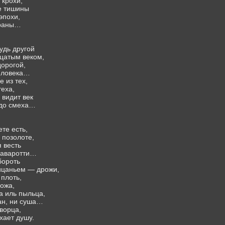
 крохи,
е тишины
эпохи,
траны…
удь другой
дцатым веком,
орогой,
человека…
 из тех,
теха,
 видит век
 до смеха…
ете есть,
 позолоте,
 весть
Паваротти…
бороть
ицаньем — дрожи,
плоть,
кожа,
а иль пыльца,
еан, ни суша…
творца,
хает душу.