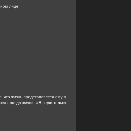
дном лице.
л, что жизнь представляется ему в
 вся правда жизни. «Я верю только