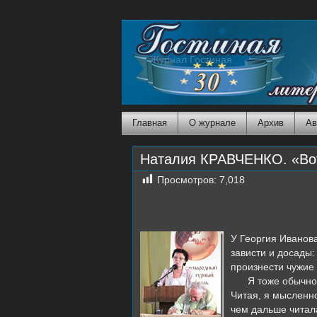
Журнал Гостиная
Главная
О журнале
Архив
Ав
Наталия КРАВЧЕНКО. «Вот
Просмотров:
7,018
У Георгия Иванов
зависти и досады:
произнести чужие 
Я тоже обычно
Читая, я мысленно
чем дальше читал