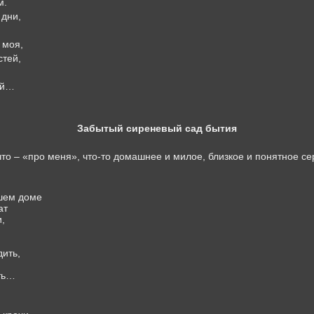
м.
дни,
 моя,
стей,
ей…
Забытый сиреневый сад бытия
 что – «про меня», что-то домашнее и милое, близкое и понятное с
шем доме
ат
,
дить,
ть…