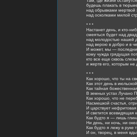
Там, где жизни останутся
будешь плакать в тюрьм
над обрывками мертвой 
над осколками милой с
* * *
Настанет день, и кто-ниб
смеяться будет над два
над молодостью нашей д
над верою в добро и в 
И может, мы — последние
кому чужда грядущая по
кто все еще сквозь слезы
и жертв его, которым не
* * *
Как хорошо, что ты на св
Как этот день в июльской
Как тайная божественная
В земных устах Лучано 
Как хорошо, что не пере
Насмешкой счастья, отр
И царствует нефритовая 
И светится всевидящая 
Как будто я — лишь глин
Ни день, ни ночь, ни ок
Как будто я лежу в руке 
И он, творец, в меня вды