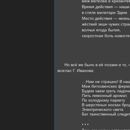
меж метелей и хризанте
Время действия — наши 
в стиле милитари Эдем.
Место действия — жизнь
жёсткий экшн чужих стра
волчья ягода бытия,
скоростная боль новост
Но всё же было в её поэзии и то,
возглас Г. Иванова:
…
Нам не страшно! В на
Меж бетховенских ферм
Будем чаем греть ладони
Пить лимонный аромат,
По холодному паркету
В шерстяных носках бро
Электрического света
Бег таинственный следи
* * *