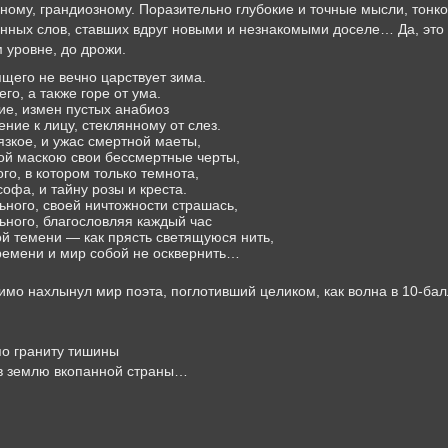
ному, грандиозному. Поразительно глубокие и точные мысли, тонко
ных слов, ставших вдруг новыми и незнакомыми доселе… Да, это П
 уровне, до дрожи.
щего не вечно царствует зима.
го, а также горе от ума.
ие, измен пустых анабиоз
ние к лицу, стеклянному от слез.
язкое, и ужас смертной маеты,
лой маскою свои бессмертные черты,
го, в котором только темнота,
офа, и тайну розы и креста.
ьного, своей ничтожности страшась,
ьного, благословляя каждый час
ной темени — как прясть светящуюся нить,
времени и мир собой не осквернить…
мо нахлынул мир поэта, поглотивший целиком, как волна в 10-ба
по граниту тишины
в землю вкопанной страны…