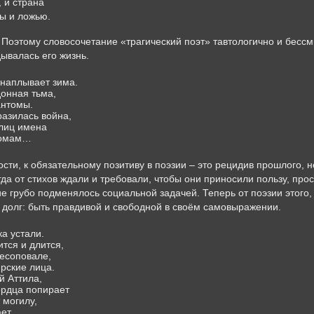
, и страна
ы и ложью.
 Поэтому словосочетание «трагический поэт» тавтологично и бессм
ывалась его жизнь.
 наплывает зима.
донная тьма,
антомы.
разилась война,
олиц имена
номам…
ости, к обязательному позитиву в поэзии – это рецидив прошлого, 
гда от стихов ждали и требовали, чтобы они приносили пользу, пр
ие грубо
подменялось социальной задачей. Теперь от поэзии этого, 
н долг: быть правдивой и свободной в своём самовыражении.
ка устали.
тся и длится,
лесоповале,
рские лица.
й Аттила,
ердца попирает
 могилу,
ет.