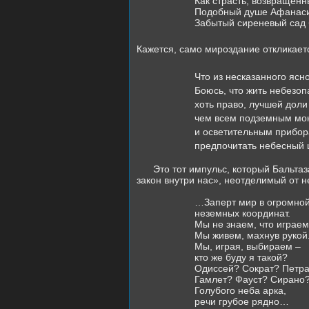
Как страсть, возвращенн
Подобный душе Афанаси
Забытый сиреневый сад 
Кажется, само мироздание откликаетс
Что из несказанного ясн
Боюсь, что жить небезоп
хоть право, лучшей доли 
чем всем подземным мо
и осветительным прибо
предпочитать небесный ц
Это тот импульс, который Бальтаз
закон внутри нас», неотделимый от н
…Заперт мир в огромной
неземных координат.
Мы не знаем, что играем
Мы живем, махнув рукой
Мы, играя, выбираем –
кто же буду я такой?
Одиссей? Сократ? Петр
Гамлет? Фауст? Сирано
Голубого неба арка,
речи грубое рядно…