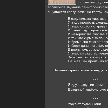
большому, подлин
волшебное звучание самых обыкновен
ощущается сразу, почти на клеточном
В саду письма животворя
Я знаю прелесть уходяще
Я знаю страсти откровен
И лунных душ прикоснове
И материнства счастье в
И тех, кто скрыл за пош
И бремя сна многоголосо
И блеск циничного филос
В плену кольца зодиакал
Я знаю множество печал
За то, что жить в мороз
Не зная, как пройти во 
На меня стремительно и неудержи
* * *
Я иду, разрушив время, 
В ледяной мифологеме 
* * *
Угасают судьбы огни