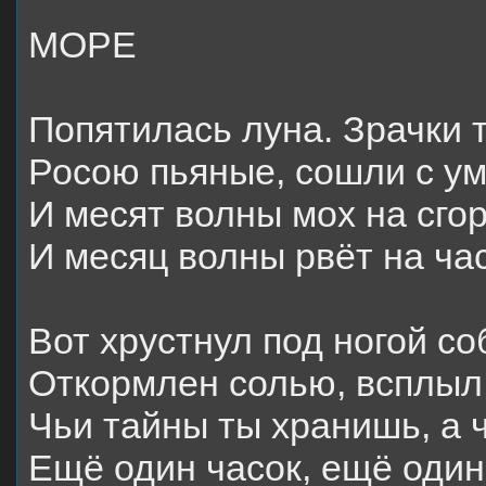
МОРЕ
Попятилась луна. Зрачки 
Росою пьяные, сошли с ум
И месят волны мох на сго
И месяц волны рвёт на ча
Вот хрустнул под ногой со
Откормлен солью, всплыл 
Чьи тайны ты хранишь, а 
Ещё один часок, ещё один