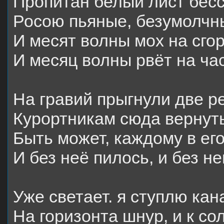
Пропитан белый лист бес
Росою пьяные, безумолчны
И месят волны мох на сго
И месяц волны рвёт на ча
На гравий прыгнули две р
Курортникам сюда вернут
Быть может, каждому в ег
И без неё пилось, и без н
Уже светает. я ступлю ка
На горизонта шнур, и к со