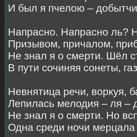
И был я пчелою – добытч
Напрасно. Напрасно ль? 
Призывом, причалом, при
Не знал я о смерти. Шёл с
В пути сочиняя сонеты, га
Невнятица речи, воркуя, б
Лепилась мелодия – ля – до
Не знал я о смерти. Но вс
Одна среди ночи мерцала