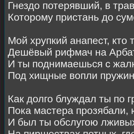
Гнездо потерявший, в тра
Которому пристань до сум
Мой хрупкий анапест, кто 
Дешёвый рифмач на Арбат
И ты поднимаешься с жалк
Под хищные вопли пружиня
Как долго блуждал ты по 
Пока мастера прозябали, 
И был ты обслугою лживы
На пиршествах потных, гд