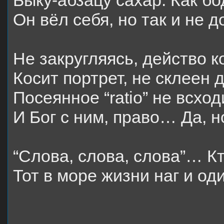
Он вёл себя, но так и не 
Не закругляясь, действо к
Косит портрет, не склеен д
Посеянное “
ratio
” не всхо
И Бог с ним, право… Да, н
“Слова, слова, слова”… Кт
Тот в море жизни наг и о