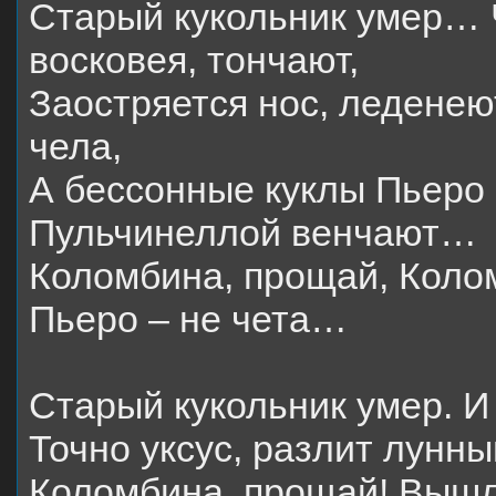
Старый кукольник умер… 
восковея, тончают,
Заостряется нос, ледене
чела,
А бессонные куклы Пьеро 
Пульчинеллой венчают…
Коломбина, прощай, Коло
Пьеро – не чета…
Старый кукольник умер. И 
Точно уксус, разлит лунны
Коломбина, прощай! Вышл