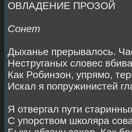
ОВЛАДЕНИЕ ПРОЗОЙ
Сонет
Дыханье прерывалось. Ча
Неструганых словес вбива
Как Робинзон, упрямо, те
Искал я попружинистей гл
Я отвергал пути старинны
С упорством школяра сов
Быку-абзацу сахар. Как б