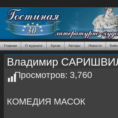
Журнал Гостиная
Литературно-художеств
Главная
О журнале
Архив
Авторы
Новости
Библ
Владимир САРИШВИЛ
Просмотров:
3,760
КОМЕДИЯ МАСОК