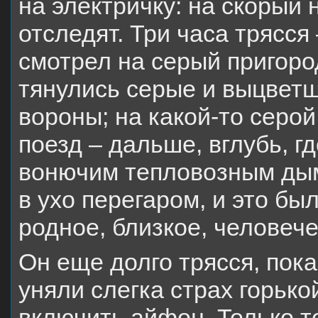
на электричку: на скорый
отследят. Три часа трясся 
смотрел на серый пригород
тянулись серые и выцветш
вороны; на какой-то серой
поезд – дальше, вглубь, г
вонючим тепловозным дым
в ухо перегаром, и это бы
родное, близкое, человече
Он еще долго трясся, пок
уняли слегка страх горько
включить айфон. Только т