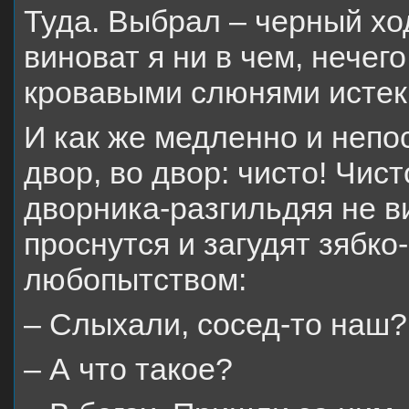
Туда. Выбрал – черный хо
виноват я ни в чем, нечег
кровавыми слюнями истек
И как же медленно и непо
двор, во двор: чисто! Чис
дворника-разгильдяя не ви
проснутся и загудят зябко
любопытством:
– Слыхали, сосед-то наш?
– А что такое?