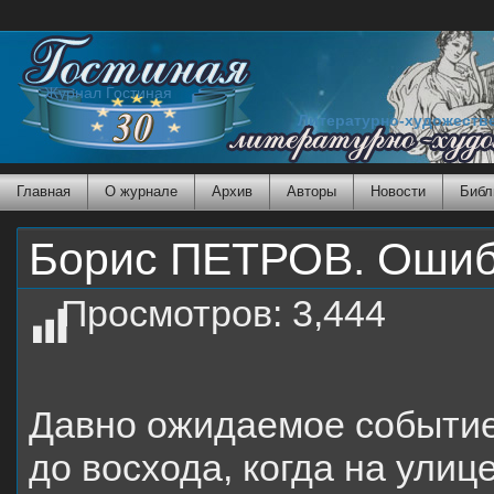
Журнал Гостиная
Литературно-художеств
Главная
О журнале
Архив
Авторы
Новости
Библ
Борис ПЕТРОВ. Ошибк
Просмотров:
3,444
Давно ожидаемое событие
до восхода, когда на ули