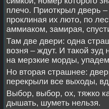
симкой, номер которого з
плечо. Приоткрыл дверь – 
проклиная их люто, по лес
аммиаком, замирая, спусти
Там две двери: одна страш
возня – ждут. И такой зуд
на мерзкие морды, упадем 
Но вторая страшнее: дверь
перекрыли все выходы, вд
Выбор, выбор, ох, тяжко к
дышать, шуметь нельзя.