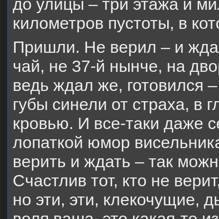
до улицы – три этажа и м
километров пустоты, в кот
Пришли. Не верил – и жда
чай, не 37-й нынче, на дво
ведь ждал же, готовился 
губы синели от страха, в 
кровью. И все-таки даже 
лопаткой юмор висельника
верить и ждать – так мож
Счастлив тот, кто не верит
но эти, эти, клекочущие,
воля ваша, это какая-то и