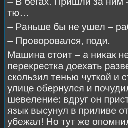
– В бегах. Пришли за ним 
тю…
– Раньше бы не ушел – ра
– Проворовался, поди.
Машина стоит – а никак не
перекрестка доехать разв
скользил тенью чуткой и с
улице обернулся и почуди
шевеление: вдруг он прис
язык высунул в приливе о
убежал! Но тут же опомнил