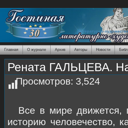
Журнал Гостиная
Литературно-художеств
Главная
О журнале
Архив
Авторы
Новости
Библ
Рената ГАЛЬЦЕВА. На
Просмотров:
3,524
Все в мире движется, 
историю человечество, к