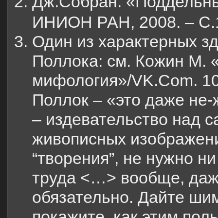
Дж.Собран. «Поддельный
ИНИОН РАН, 2008. – С.
Один из характерных зд
Поллока: см. Кожин М. 
мифология»/VK.Com. 10
Поллок – «это даже не-
– издевательство над 
живописных изображени
“творения”, не нужно ни
труда <…> вообще, даж
обязательно. Дайте шим
покажите, как этим пол