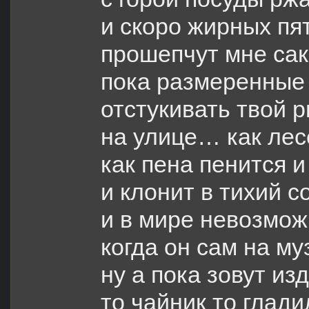
и скоро жирных пя
прошепчут мне са
пока размеренные
отстукивать твой 
на улице… как лес
как пена пенится 
и клонит в тихий со
и в мире невозмож
когда он сам на м
ну а пока зовут из
то чайник то глад