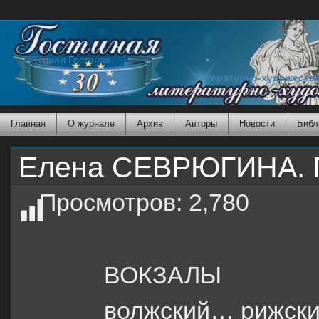
Журнал Гостиная
Литературно-художеств
Главная
О журнале
Архив
Авторы
Новости
Библ
Елена СЕВРЮГИНА. 
Просмотров:
2,780
ВОКЗАЛЫ
волжский… рижск