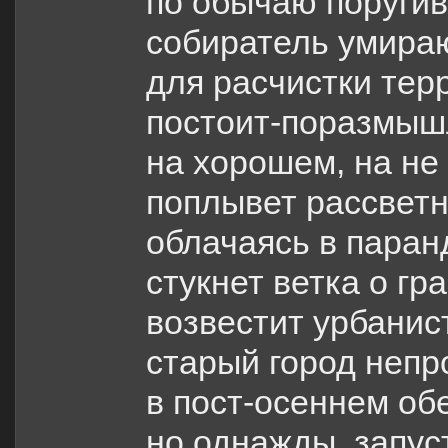
по обычаю поругив
собиратель умира
для расчистки тер
постоит-поразмышл
на хорошем, на не
поплывет рассветн
облачаясь в пара
стукнет ветка о гр
возвестит урбанис
старый город непр
в пост-осеннем об
но однажды, запус