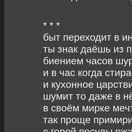
* * *
быт переходит в и
ты знак даёшь из п
биением часов ш
и в час когда стир
и кухонное царств
шумит то даже в н
в своём мирке меч
так проще примири
с горой посуды рж