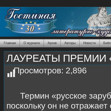
Журнал Гостиная
Литературно-художеств
Главная
О журнале
Архив
Авторы
Новости
Библ
ЛАУРЕАТЫ ПРЕМИИ 
Просмотров:
2,896
Термин «русское заруб
поскольку он не отражает