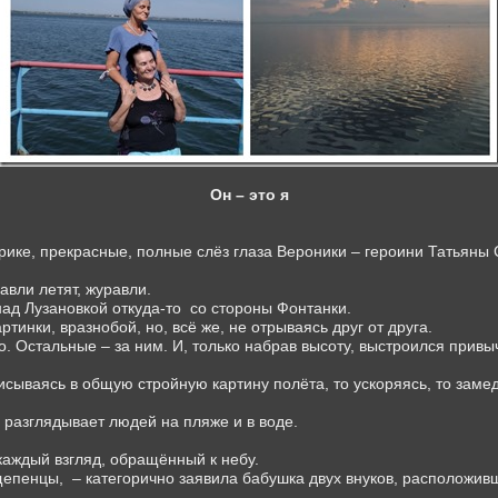
Он – это я
крике, прекрасные, полные слёз глаза Вероники – героини Татьян
авли летят, журавли.
ад Лузановкой откуда-то
со стороны Фонтанки.
тинки, вразнобой, но, всё же, не отрываясь друг от друга.
о. Остальные – за ним. И, только набрав высоту, выстроился прив
исываясь в общую стройную картину полёта, то ускоряясь, то замедл
а разглядывает людей на пляже и в воде.
каждый взгляд, обращённый к небу.
щепенцы,
– категорично заявила бабушка двух внуков, расположив