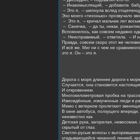
– Инакомыслящий,
– добавила
баб
– Это я,
– шепнула вслед отщепенцу
Эхо моего «тихонько» прозвучало зв
–
Это я,
– кричал мальчик лет восьм
–
Санечка,
– да ты, никак, романт
Вспомнилось, как совсем недавно оди
–
Неисправимый,
– ответила.
– И 
Правда, совсем скоро этот же челове
И всё же. Миг ни с чем не сравнимо
это я. Он – это я.
Дорога с моря длиннее дороги к мор
Случается, она становится настоящи
И откровением.
Многокилометровая пробка на трассе
Измождённые, измученные люди в ра
Мимо с ветерком пролетают звенящие 
В окне автобуса, ползущего впереди,
неизвестно как.
Детская рука, загорелая, невесомая,
скрытый от глаз.
Светло-русые волосы с выгоревшими 
угадывающейся чеканной линией, крас