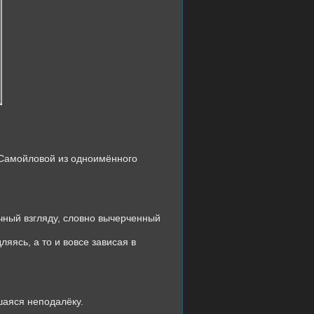
ы Самойловой из одноимённого
ычный взгляду, словно вычерченный
яясь, а то и вовсе зависая в
шаяся неподалёку.