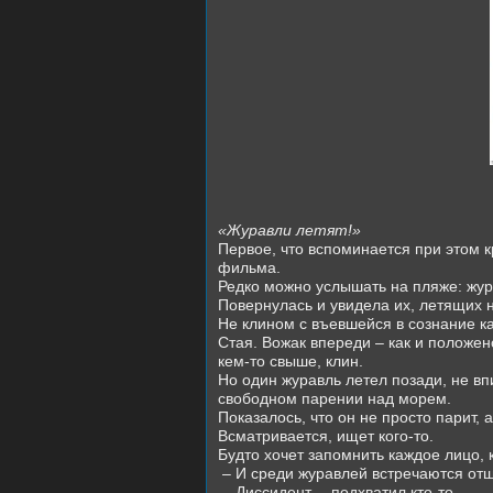
«Журавли летят!»
Первое, что вспоминается при этом 
фильма.
Редко можно услышать на пляже: жур
Повернулась и увидела их, летящих н
Не клином с въевшейся в сознание кар
Стая. Вожак впереди – как и положен
кем-то свыше, клин.
Но один журавль летел позади, не вп
свободном парении над морем.
Показалось, что он не просто парит, 
Всматривается, ищет кого-то.
Будто хочет запомнить каждое лицо, 
– И среди журавлей встречаются от
– Диссидент, – подхватил кто-то.