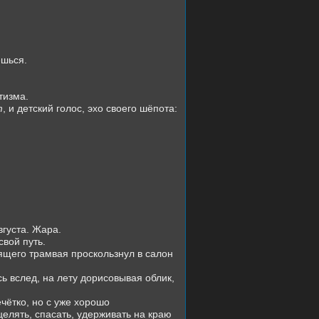
ешься.
тизма.
т
, и детский голос, эхо своего шёпота:
густа. Жара.
свой путь.
тящего трамвая проскользнул в салон
ь вслед, на лету дорисовывая облик,
ётко, но с уже хорошо
целять, спасать, удерживать на краю