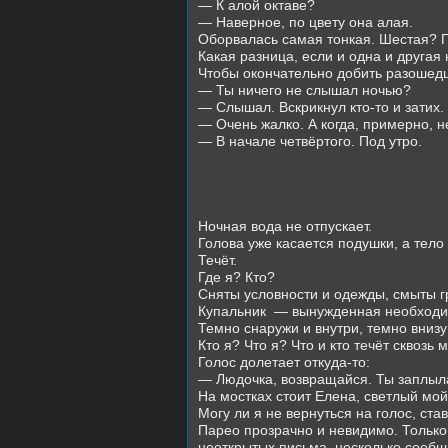
— К алой октаве?
— Наверное, по цвету она алая.
Оборвалась самая тонкая. Шестая? 
Какая разница, если и одна и другая 
Чтобы окончательно добить разошед
— Ты ничего не слышал ночью?
— Слышал. Вскрикнул кто-то и затих.
— Очень жалко. А когда, примерно, 
— В начале четвёртого. Под утро.
Ночная вода не отпускает.
Голова уже касается подушки, а тело
Течёт.
Где я? Кто?
Сняты условности и одежды, смыты г
Купальник
— вынужденная необходимо
Темно снаружи и внутри, темно внизу
Кто я? Что я? Что и кто течёт сквозь 
Голос долетает откуда-то:
— Людочка, возвращайся. Ты заплыла
На мостках стоит Елена, светлый мо
Могу ли я не вернуться на голос, ст
Парео прозрачно и невидимо. Только 
неоткрытых письма, несколько сообщ