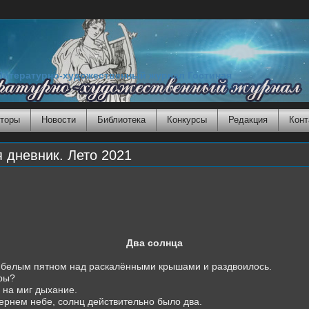
Литературно-художественный журнал Гостиная
торы
Новости
Библиотека
Конкурсы
Редакция
Конт
дневник. Лето 2021
Два солнца
ь белым пятном над раскалёнными крышами и раздвоилось.
ары?
 на миг дыхание.
чернем небе, солнц действительно было два.