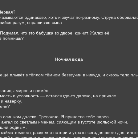
Первая?
называются одинаково, хоть и звучат по-разному. Струна оборвалас
шийся разум, спрашиваю сына:
 Подумал, что это бабушка во дворе
кричит. Жалко её.
не помнишь?
Ночная вода
 ещё плывёт в тёплом тёмном беззвучии в никуда, и сквозь тело плы
раницы миров и времён.
сть и условность — остался где-то далеко, на причале.
 и наверху.
меня?
 слишком далеко! Тревожно. Я принесла тебе парео.
й ангел со светлым именем, сияющим в густоте июльской ночи.
авший родным.
кайма темнеет, разделяя потери и утраты сегодняшнего дня: иллюз
ений в messenger-е, пачка сигарет, утопленная у самого причала,