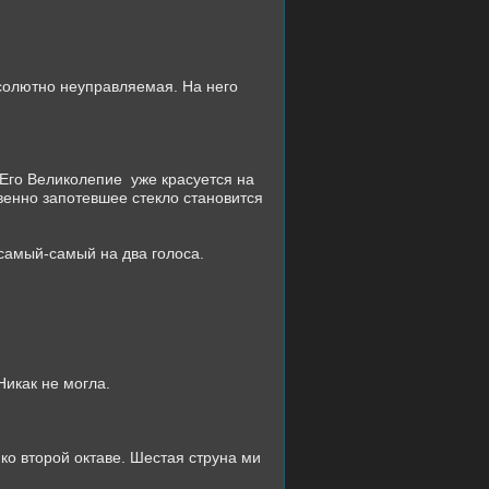
солютно неуправляемая. На него
 Его Великолепие
уже красуется на
енно запотевшее стекло становится
-самый-самый на два голоса.
Никак не могла.
ко второй октаве. Шестая струна ми