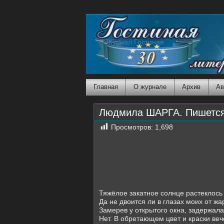
Журнал Гостиная
Главная
О журнале
Архив
Ав
Людмила ШАРГА. Пишется 
Просмотров:
1,698
Тяжёлое закатное солнце растеклос
Да не двоится ли в глазах моих от ж
Замерев у открытого окна, задержала
Нет. В обретающем цвет и краски ве