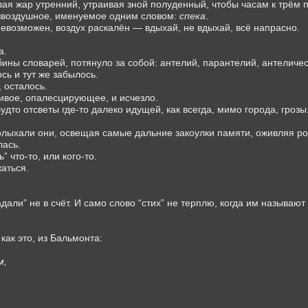
вая жар утренний, утраивая зной полуденный, чтобы часам к трём 
езвоздушное, именуемое одним словом:
спека
.
невозможен, воздух раскалён — вдыхай, не вдыхай, всё напрасно.
а.
ины словарей, потянуло за собой: антелий, парантелий, антеличе
ось и тут же забылось.
, осталось.
живое, опалесцирующее, и исчезло.
дто отсветы где-то далеко идущей, как всегда, мимо города, грозы
олыхали они, освещая самые дальние закоулки памяти, оживляя ро
лась.
 что-то, или кого-то.
аться.
адали” не в счёт. И само слово “стих” не терплю, когда им называют
как это, из Бальмонта:
м,