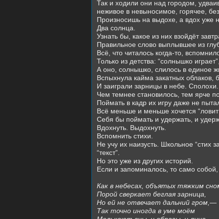
Так и ходили они над городом, удваи
неживое в невыносимое, горячее, б
Произносишь на выдохе, а вдох уже 
Два солнца.
Узнать бы, какое из них взойдёт завтр
Правильное слово выплывшее из глуб
Всё, что читалось когда-то, вспомнил
Только из детства: “солнышко играет”
А оно, солнышко, слилось в единое 
Вспыхнула кайма закатных облаков, бу
И заиграли зарницы в небе. Сполохи.
Чем темнее становилось, тем ярче п
Поймать в кадр их игру даже не пыта
Всё меньше и меньше хочется “ловить”
Себя бы поймать и удержать, и удерж
Вдохнуть. Выдохнуть.
Вспомнить стихи.
Не учу их наизусть. Школьное “стих з
“текст”.
Но это уже из других историй.
Если и запоминалось, то само собой, 
Как в небесах, объятых тяжким сно
Порой сверкает беглая зарница,
Но ей не отвечает дальний гром,—
Так точно иногда в уме моём