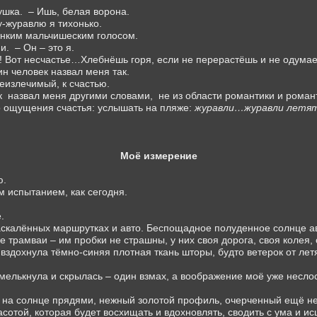
ушка.
– Ишь, белая ворона.
-журавлю я тихонько.
онким мальчишеским голосом.
и.
– Он – это я.
ик! Вот несчастье…Хлебнёшь горя, если не перерастёшь и не одума
н человек назвал меня так.
неизлечимый, к счастью.
к
назвал меня другими словами,
не из области романтики и роман
го ощущения счастья: услышать на пляже:
журавли…журавли летя
Моё измерение
ю.
м испытанием, как сегодня.
.
скалённых маршрутках и авто. Беспощадное полуденное солнце ав
трамваи – им пробки не страшны, у них своя дорога, своя колея, 
 вздохнула тёмно-синяя плотная ткань шторы, будто ветерок от ле
 мелькнула и скрылась – один взмах, а воображение моё уже неслос
на солнце прядями, нежный золотой профиль, очерченный ещё неч
отой, которая будет восхищать и вдохновлять, сводить с ума и ис