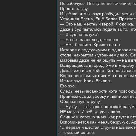
Не забочусь. Плыву не по течению, н
Просто плыву.
И всё же, что за звук разбудил меня 
Утренняя Елена, Ещё Более Прекрас
— Это наш местный герой, Людочка. 
даже в суд пытались подать за то, чт
— В суд на петуха?
— На его владельца, конечно.
— Нет, Леночка. Кричал не он.
История с подсудимым и одновременн
столе, накрытом к утреннему чаю. С
матовым даже не на ощупь — на взгл
Возвращаюсь в город. Уже в маршрутк
Дома тихо и спокойно. Кот не вычеса
Ворох неоткрытых писем в почтовом
И этот звук. Крик. Всхлип.
Его эхо.
Следы невычесанности кота повсюду
Принимаюсь за уборку и, вытирая пыл
Оборванную струну.
— Ну-ну, — взываю к остаткам разума
НЕ могла. И всё же услышала.
Слишком хорошо знаю, как рвутся гит
Вспоминается как меня, безрукую, Ар
“…первая и шестая струны называются
– к малой октаве.