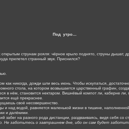
Под
утро…
 открытым струнам рояля: чёрное крыло поднято, струны дышат, др
куда прилетел странный звук. Приснился?
чью.
ом как никогда, дожди шли весь июнь. Чтобы искупаться, достаточно
омного стола, на котором возвышается царственный графин, созд
ся в нём, становится нектаром. Вишнёвый компот ли, каберне ли, 
овится ещё прекраснее.
щущаешь своё несовершенство.
ды и над водой, равняется маленькой жизни в тишине, наполненно
ми и далёкими.
й забег на разного рода дистанции, раздваиваясь, видя себя со с
о. Не заботьтесь о завтрашнем дне, ибо он сам будет заботить