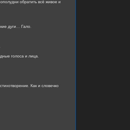
пополудни обратить всё живое и
ские дуги… Гало.
.
дные голоса и лица.
 стихотворение. Как и словечко