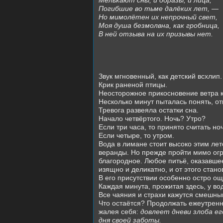
Мелькают сны, и образы, и лица,
Погибшие во тьме далёких лет, —
Но мимолётен их непрочный свет,
Моя душа безмолвна, как гробница,
В ней отзыва на их призывы нет.
Звук мгновенный, как детский всхлип.
Крик раненой птицы.
Неосторожное прикосновение ветра к
Несколько минут пыталась понять, от
Тревога развеяла остатки сна.
Начало четвёртого. Ночь? Утро?
Если три часа, то принято считать но
Если четыре, то утром.
Вода в лимане стоит высоко этим лет
веранды. Но прежде пройти мимо огр
благородное. Любое питьё, оказавшее
изящно и деликатно, и от этого стан
В его присутствии особенно остро о
Каждая минута, прожитая здесь, у во
Все чаяния и страхи кажутся смешны
Что остаётся? Продолжать ежеутренни
жалея себя:
довлеет дневи злоба ег
дня своей заботы.