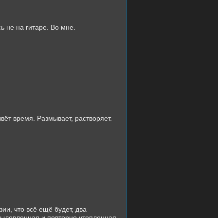
ь не на гитаре. Во мне.
вёт время. Размывает, растворяет.
ии, что всё ещё будет, два
 выловленная и повторно утопленная