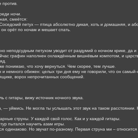
е против.
среди ночи.
ная, смеётся:
Соседский петух — птица абсолютно дикая, хоть и домашняя, и аб
о он орёт по ночам и мешает спать.
о неподсудным петухом уводит от раздумий о ночном крике, да и
ейчас графин наполнен охлаждённым вишнёвым компотом, и царств
яд.
е понимаю, что хочу вернуться. Чем скорее, тем лучше.
н и немного обижен: целых три дня ему не говорили, что он самый
 ящике, ворох непрочитанных сообщений.
.
ь с гитары, вижу источник ночного звука.
, — уймись. Не могла ты услышать этот звук на таком расстоянии. 
арные струны. У каждой свой голос. Как и у каждой гитары.
тур пытался научить азам игры.
 одинаково. Но звучат по-разному. Первая струна ми – относится 