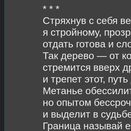
* * *
Стряхнув с себя ве
я стройному, проз
отдать готова и сл
Так дерево — от к
стремится вверх д
и трепет этот, пут
Метанье обессилит
но опытом бессро
и выделит в судьбе
Граница называй е