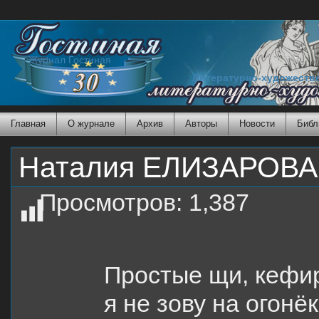
Журнал Гостиная
Литературно-художеств
Главная
О журнале
Архив
Авторы
Новости
Библ
Наталия ЕЛИЗАРОВА.
Просмотров:
1,387
Простые щи, кефир
я не зову на огонёк