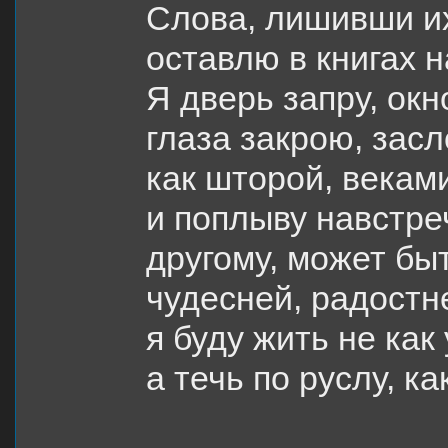
Слова, лишивши их
оставлю в книгах н
Я дверь запру, окн
глаза закрою, зас
как шторой, века
и поплыву навстр
другому, может быт
чудесней, радостне
я буду жить не как
а течь по руслу, ка