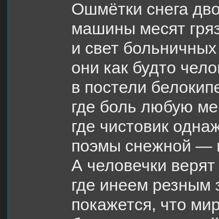
Ошмëтки снега дво
машины месят гря
и свет больничных
они как будто чел
в постели белокип
где боль любую ме
где чистовик одна
поэмы снежной — в
А человечки верят 
где инеем резным 
покажется, что мир