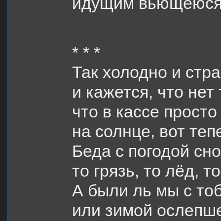
идущим вьющеюся 
* * *
Так холодно и стр
и кажется, что нет 
что в кассе просто
на солнце, вот теп
Беда с погодой сно
то грязь, то лëд,
А были ль мы с то
или зимой ослепш