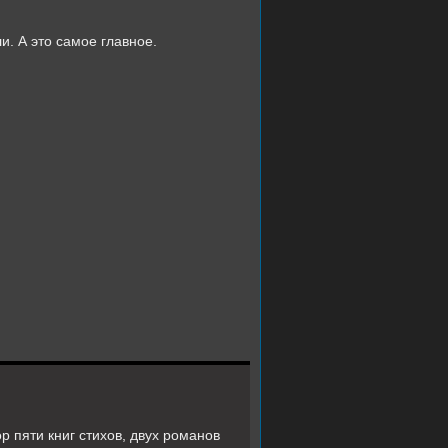
и. А это самое главное.
ор пяти книг стихов, двух романов