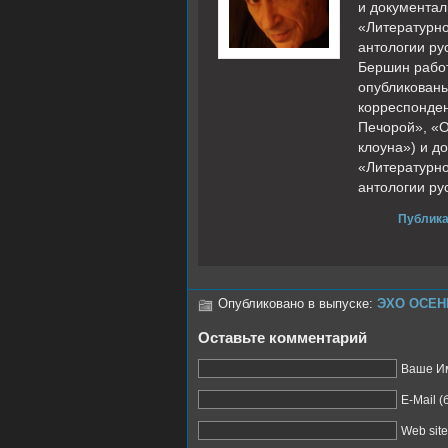
и документал
«Литературно
антологии ру
Бершин работ
опубликованы
корреспонден
Печорой», «О
клоуна») и д
«Литературно
антологии ру
Публика
Опубликовано в выпуске:
ЭХО ОСЕН
Оставьте комментарий
Ваше Им
E-Mail 
Web site