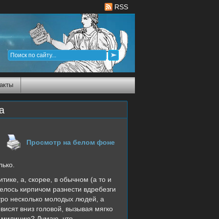
RSS
акты
а
Просмотр на белом фоне
лько.
ике, а, скорее, в обычном (а то и
елось кирпичом разнести вдребезги
етро несколько молодых людей, а
 висят вниз головой, вызывая мягко
в милицию? Думаю, что