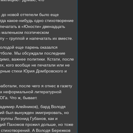
а до новой оттепели было еще
гда какое-нибудь одно стихотворение
апечатать в «Юности» двенадцать
в маленьком поэтическом
у – группой и напечатать их вместе.
 молодой еще парень оказался
утболе. Мы обсуждали последние
димо, важнее политики. Кстати, после
х, кого вообще не печатали или не
ерные стихи Юрия Домбровского и
ботали, после чего я отнес в газету
как неформальной литературной
Га. Что ж, бывает.
ладимир Алейников), бард Володя
кий был вынужден эмигрировать, но
группы Леонид Губанов, как и
адий Пахомов прожил дольше, но тоже
 стихотворений. А Володя Бережков