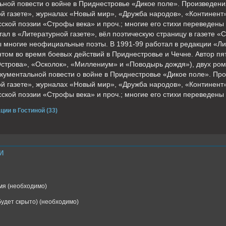
ьной повести о войне в Приднестровье «Дикое поле». Произведен
й газете», журналах «Новый мир», «Дружба народов», «Континент
сской поэзии «Строфы века» и проч.; многие его стихи переведен
ал в «Литературной газете», вёл поэтическую страницу в газете «С
 многие неофициальные поэты. В 1991-99 работал в редакции «Ли
том во время боевых действий в Приднестровье и Чечне. Автор пят
строва», «Осколок», «Миллениум» и «Поводырь дождя»), двух ром
окументальной повести о войне в Приднестровье «Дикое поле». Пр
й газете», журналах «Новый мир», «Дружба народов», «Континент
сской поэзии «Строфы века» и проч.; многие его стихи переведены
ции в Гостиной (33)
И
я (необходимо)
(будет скрыто) (необходимо)