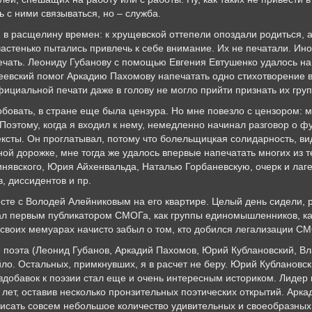
 с ними связываться, но – служба.
 в расщелину времен: к хрущевской оттепели опоздали родиться, 
астенько пытались привлечь к себе внимание. Их не печатали. Ино
ечать. Леониду Губанову с помощью Евгения Евтушенко удалось н
еевский помог Аркадию Пахомову напечатать одно стихотворение 
ициальной печати даже в голову не могло прийти признать их групп
обовать, в стране еще была цензура. Но мне повезло с цензором:
этому, когда я входил к нему, немедленно начинал разговор о ф
ексты. Он проглатывал, потому что болельщицкая солидарность, ви
й дорожке, мне тогда же удалось впервые напечатать многих из те
нявского, Юрия Айхенвальда, Наталью Горбаневскую, очерк и лаг
, диссидентов и пр.
те с Володей Алейниковым на его квартире. Целый день сидели, ра
стал первым публикатором СМОГа, как группы единомышленников, 
своих мемуарах начисто забыл о том, кто добился легализации СМО
 поэта (Леонид Губанов, Аркадий Пахомов, Юрий Кублановский, В
ло. Остальных, примкнувших, я в расчет не беру. Юрий Кублановс
вдобавок к поэзии стал еще и очень интересным историком. Лидер 
 лет, оставив несколько пронзительных поэтических открытий. Арк
исать совсем небольшое количество удивительных и своеобразных