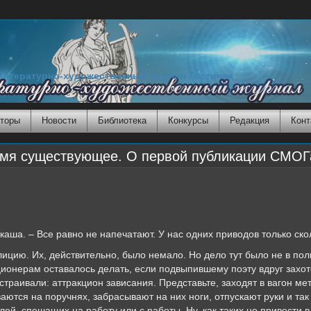
Литературно-художественный журнал Гостиная
торы
Новости
Библиотека
Конкурсы
Редакция
Конт
я существующее. О первой публикации СМОГ
каша. – Все равно не напечатают. У нас одних приводов только ско
ицию. Их, действительно, было немало. Но дело тут было не в полит
ционерам оставалось делать, если подвыпившему поэту вдруг захот
устраивали: аттракцион зависания. Представьте, заходят в вагон м
ваются на поручнях, забрасывают на них ноги, отпускают руки и так
ей, спешащих на работу или с работы. Ну, как таких не привести 