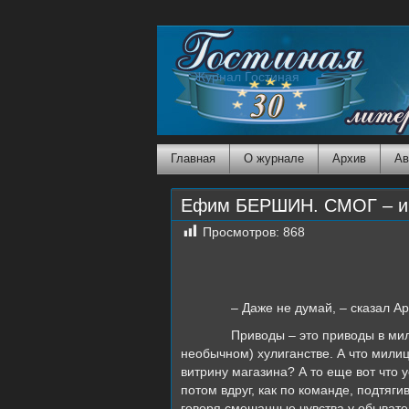
Журнал Гостиная
Главная
О журнале
Архив
Ав
Ефим БЕРШИН. СМОГ – им
Просмотров:
868
– Даже не думай, – сказал Ар
Приводы – это приводы в мил
необычном) хулиганстве. А что мили
витрину магазина? А то еще вот что 
потом вдруг, как по команде, подтяги
говоря смешанные чувства у обывател