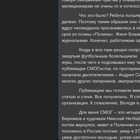
милиционерам не очень-то и хотелось
Что это было? Ребята попали
далеко. Поэтому таким образом они ч
вдруг неожиданно просачивалось в п
срок из поэмы «Полина». Женя Блаж
журнальчике. Конечно, работникам оф
Когда я все-таки решил попр
заядлым футбольным болельщиком. По
игры, после чего я подсовывал ему т
публикации СМОГистов, по проторенно
печатали десятилетиями – Андрея Си
многих других лагерников, эмигрантов
Публикацию мы готовили вмес
статью и стихи. Все получилось. Я 
организации. К сожалению, Володя в 
Для меня СМОГ – это четыре
Бережков и художник Николай Нетбай
потом вернулся, живет в Поленово и 
положено в России поэтам, умер в 37
умер достаточно молодым, успев нап