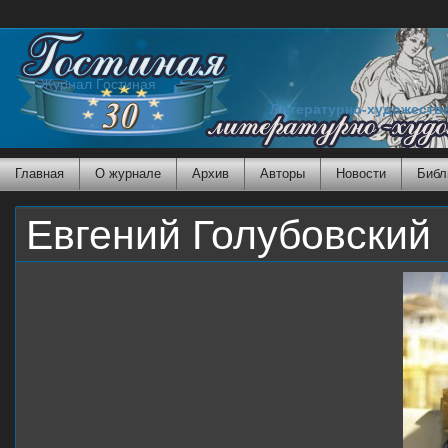
Журнал Гостиная
Литературно-художеств
Главная
О журнале
Архив
Авторы
Новости
Библ
Евгений Голубовский