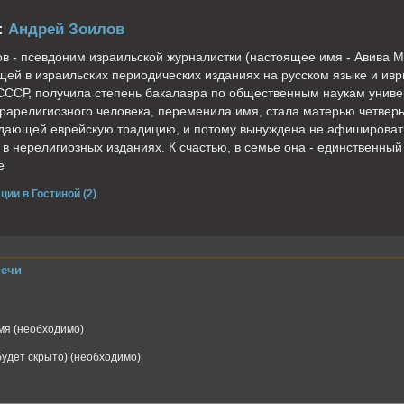
:
Андрей Зоилов
в - псевдоним израильской журналистки (настоящее имя - Авива Ми
ей в израильских периодических изданиях на русском языке и иври
СССР, получила степень бакалавра по общественным наукам униве
трарелигиозного человека, переменила имя, стала матерью четверы
юдающей еврейскую традицию, и потому вынуждена не афишироват
 в нерелигиозных изданиях. К счастью, в семье она - единственны
е
ции в Гостиной (2)
речи
я (необходимо)
(будет скрыто) (необходимо)