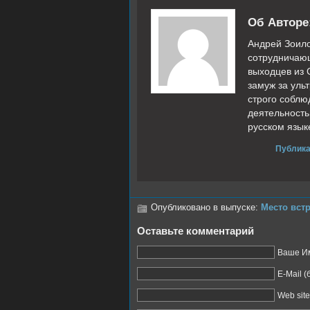
Об Авторе
Андрей Зоило
сотрудничающ
выходцев из 
замуж за уль
строго собл
деятельность
русском язык
Публика
Опубликовано в выпуске:
Место вст
Оставьте комментарий
Ваше Им
E-Mail 
Web site