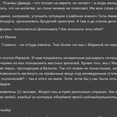
 Псалмы Давида – это поэзия на иврите, их читают – и когда женщин
ть, что ни молитва, ни стихи ничему не помогают. Им мои слова 
Пушкина, например, улучшить ситуацию в районах южного Тель-Авив
Моцарта, организовать бродячий оркестрик. А там и до стихов дел
 форма: поэтический фестиваль? Как возникла эта идея?
ет Ирина:
хе. Главное – их оттуда извлечь. Тем более что мы с Мариной не пе
 поэтов Израиля. И нам показалось интересным расширить геогра
учшими из них познакомить местных зрителей. Кроме того, мы с Ма
я лира», проходящем в Бельгии. Так что знаем не понаслышке, ка
т возможность взглянуть на привычные вещи под неожиданным угло
поэтический? – так и этого не мало. Хотя, если бы у нас была хот
ардов.
заявлены 12 человек. Живут они в трёх различных странах. Как
а людей, каждый из которых обладает яркой индивидуальность
улыбку: