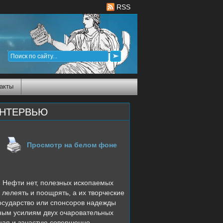
RSS
акты
ИНТЕРВЬЮ
Просмотр на белом фоне
о. Нефти нет, полезных ископаемых
 лелеять и поощрять, а их творческие
государство или спонсоров надежды
чным усилиям двух очаровательных
ная и зачастую совершенно