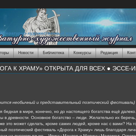
Литературно-художественный журнал Гостиная
торы
Новости
Библиотека
Конкурсы
Редакция
Конт
ОГА К ХРАМУ» ОТКРЫТА ДЛЯ ВСЕХ ● ЭССЕ-
тоится необычный и представительный поэтический фестиваль)
я бедная в мире, конечно, но до настоящего богатства ещё далек
ы в древности. Основное богатство – люди. Желательно их беречь,
 же это может сделать, кроме самих людей, кроме нас с вами? На 
чный поэтический фестиваль «Дорога к Храму» лишь благодаря ли
есни на русском языке – Ирины Маулер и Марины Меламед. Огром