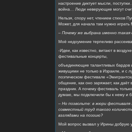
настроение диктует мысли, поступки…
война… Люди неверующие могут счита
Нельзя, спору нет, чтением стихов 
Может, для начала там нужно играть 
– Почему же выбрана именно такая
Моё недоумение терпеливо рассеива
-Идеи, как известно, витают в возду
фестивальные концерты,
объединяющие талантливых бардов и
живущими не только в Израиле, и с л
поэтическом фестивале «Эмигрантска
общение, как оно заряжает, как даё
праздник. А почему фестиваль только 
думаю, мы подключили бы к нему и б
– Но позвольте: в жюри фестиваля 
совместный труд такого количеств
взглядами на поэзию?
Мой вопрос вызвал у Ирины добрую 