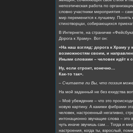
непоэтическая работа по организаци
словно участники мероприятия – самы
мир переменится к лучшему. Понять н
стихотворцах, собирающихся приехат
В Интернете, на страничке «Фейсбу
Дорога к Храму». Вот он:
«На наш взгляд: дорога к Храму у
возможностям своим, и направлени
Иными словами – человек идёт к с
Ну, если строит, конечно…
Как-то так».
– Считаете ли Вы, что поэзия мож
На мой заданный не без ехидства во
– Моё убеждение – что это происходи
новую картину. А какими фибрами эта
человек, настроенный негативно, стр
интонационно звучащие слова – это 
чуть иначе звучишь сам… Тогда и мир
настроения, когда ты, взрослый, пом