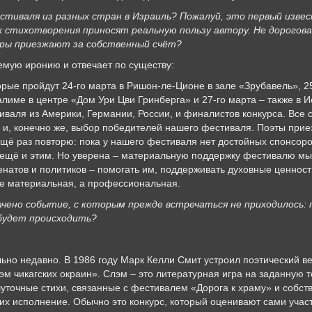
тиваля из разных стран в Израиль? Пожалуй, это первый извес
х стихотворения приносят реальную пользу автору. Не дорогов
ры приезжают за собственный счёт?
мую иронию и отвечает по существу:
орые пройдут 24-го марта в Ришон-ле-Ционе в зале «Зрубавель», 2
салиме в центре «Дом Ури Цви Гринберга» и 27-го марта – также в
иваля из Америки, Германии, России, и финалистов конкурса. Все 
, и, конечно же, выбор победителей нашего фестиваля. Поэты приез
щё раз повторю: пока у нашего фестиваля нет достойных спонсоро
 ещё и этим. Но уверена – материальную поддержку фестивалю мы
енатов и политиков – помогать им, поддерживать духовные ценност
не материальная, а профессиональная.
ачено событие, с которым прежде встречаться не приходилось:
 будет происходить?
но недавно. В 1986 году Марк Келли Смит устроил поэтический веч
м чикагских окраин». Слэм – это литературная игра на заданную 
 шуточные стихи, связанные с фестивалем «Дорога к храму» и соб
 их исполнение. Обычно это конкурс, который оценивают сами учас