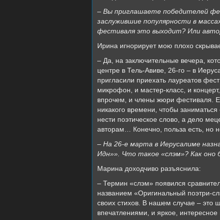
– Вы приглашаете победителей фес
заслужившие популярности в масса
фестиваля это выходит? Или авто
Ирина игнорирует мою плохо скрывае
– Да, на заключительные вечера, кот
центре в Тель-Авиве, 26-го – в Иеру
пригласили приехать лауреатов фест
микрофон, и мастер-класс, и концерт
впрочем, и члены жюри фестиваля. Е
никакого времени, чтобы заниматься
нести поэтическое слово, а дело мец
авторам… Конечно, польза есть, но 
– На 26-е марта в Иерусалиме назн
Идн»». Что такое «слэм»? Как оно
Марина доходчиво разъяснила:
– Термин «слэм» появился сравнитель
названием «Оригинальный поэтри-слэ
своих стихов. В нашем случае – это
впечатлениями, и яркое, интересное