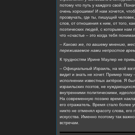
потому что путь у каждого свой. Пон
очень хорошими! И нам хочется, чтоб
прозвучать, где ты, пишущий человек
слов, от отношения к ним, от того, 
поэтических людей, с которыми нам п
что «счастье – это когда тебя поним
– Каково же, по вашему мнению, м
переживаемое нами непростое вре
К трудностям Ирине Маулер не привы
– Официальный Израиль, на мой взгля
видит и знать не хочет. Пример тому
исполнении известных актёров. Я бы
израильских поэтов, не нуждающихся 
внутренними политическими, идеолог
На современную поэзию время наклады
его отражатель. Время стало более у
никто не отменял красоту слова, его
искусства. Именно поэтому так важн
встречам.