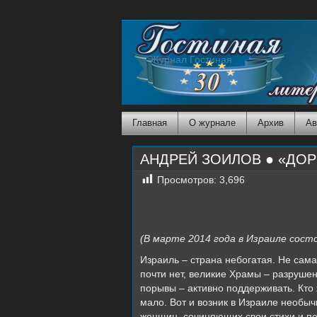
Журнал Гостиная
Главная
О журнале
Архив
Ав
АНДРЕЙ ЗОИЛОВ ● «ДОР
Просмотров:
3,696
(В марте 2014 года в Израиле сос
Израиль – страна небогатая. Не сама
почти нет, великие Храмы – разрушен
порывы – активно поддерживать. Кто
мало. Вот и возник в Израиле необы
женщин, сочиняющих свои стихи и п