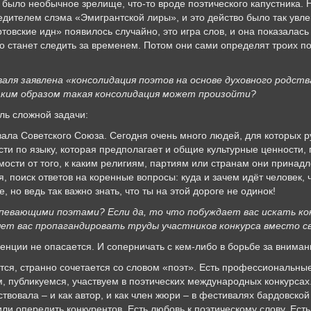
было необычное зрелище, что-то вроде поэтического капустника. 
едителем слэма «Эмигрантской лиры», и это действо было так увлек
вские идн» появилось случайно, это игра слов, и она показалась
-то станет следить за временем. Потом они сами определят троих п
валя заявлена «консолидация поэтов на основе духовного родст
аким образом такая консолидация может произойти?
ль сложной задачи:
вала Советского Союза. Сегодня очень много людей, для которых р
ти по языку, которая предполагает и общие культурные ценности, 
мости от того, к каким религиям, партиям или странам они принад
, поиск ответов на коренные вопросы: куда и зачем идёт человек, 
, но ведь так важно знать, что ты на этой дороге не одинок!
спевающими поэтами? Если да, то что побуждает вас искать ко
яет вас пропагандировать труды участников конкурса вместо с
нции не опасается. И соперничать с кем-либо в борьбе за вниман
ся, странно сочетается со словом «поэт». Есть профессиональны
, публикуемся, участвуем в поэтических международных конкурсах
твовала – и как автор, и как член жюри – в фестивалях бардовской 
или опередить конкурентов. Есть любовь к поэтическому слову. Ес