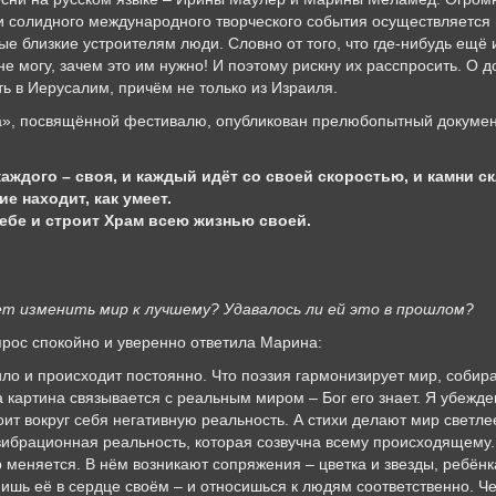
и солидного международного творческого события осуществляется 
е близкие устроителям люди. Словно от того, что где-нибудь ещё 
е могу, зачем это им нужно! И поэтому рискну их расспросить. О 
ь в Иерусалим, причём не только из Израиля.
ка», посвящённой фестивалю, опубликован прелюбопытный докумен
 каждого – своя, и каждый идёт со своей скоростью, и камни с
е находит, как умеет.
ебе и строит Храм всею жизнью своей.
ет изменить мир к лучшему? Удавалось ли ей это в прошлом?
прос спокойно и уверенно ответила Марина:
ло и происходит постоянно. Что поэзия гармонизирует мир, собира
 картина связывается с реальным миром – Бог его знает. Я убежден
оит вокруг себя негативную реальность. А стихи делают мир светле
вибрационная реальность, которая созвучна всему происходящему. 
 меняется. В нём возникают сопряжения – цветка и звезды, ребёнк
нишь её в сердце своём – и относишься к людям соответственно. Че