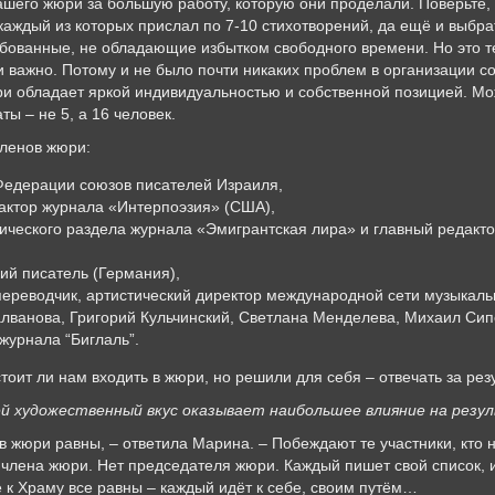
ашего жюри за большую работу, которую они проделали. Поверьте,
каждый из которых прислал по 7-10 стихотворений, да ещё и выбрат
бованные, не обладающие избытком свободного времени. Но это т
и важно. Потому и не было почти никаких проблем в организации с
и обладает яркой индивидуальностью и собственной позицией. Мо
ты – не 5, а 16 человек.
членов жюри:
Федерации союзов писателей Израиля,
актор журнала «Интерпоэзия» (США),
тического раздела журнала «Эмигрантская лира» и главный редакт
ий писатель (Германия),
переводчик, артистический директор международной сети музыкаль
лванова, Григорий Кульчинский, Светлана Менделева, Михаил Сипе
журнала “Биглаль”.
оит ли нам входить в жюри, но решили для себя – отвечать за рез
ей художественный вкус оказывает наибольшее влияние на резу
в жюри равны, – ответила Марина. – Побеждают те участники, кто 
о члена жюри. Нет председателя жюри. Каждый пишет свой список,
е к Храму все равны – каждый идёт к себе, своим путём…