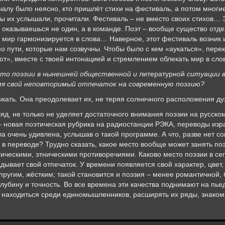
ачалу было неясно, кто пришлёт стихи на фестиваль, а потом многи
ы их услышали, прочитали. Фестиваль – не вместо своих стихов… Э
, оказываешься не один, а в команде. Поэт – вообще существо отде
как мир гармонизируется в слова… Наверное, этот фестиваль возник 
о пути, которые нам созвучны. Чтобы было с кем «аукаться», перек
ают», вместе с твоей интонацией и стремлением облекать мир в сл
есто поэзии в нынешней общественной и
литературной
ситуации в
мя свой неповторимый отпечаток на современную поэзию?
кать. Она преодолевает их, не теряя солнечного расположения ду
д, не только не уделяет достаточного внимания поэзии на русском 
 – новая поэтическая рубрика на радиостанции РЭКА, переводы изра
ла очень удивлена, услышав о такой программе. А что, разве нет 
в переводе? Трудно сказать, какое место вообще может занять по
ическими, этническими противоречиями. Каково место поэзии в с
вает свой отпечаток. У времени появляется свой характер, цвет, 
пругим, жёстким; такой становится и поэзия – менее романтичной, 
 глубину и точность. Во все времена эти качества поднимают на пь
о находиться среди единомышленников, расширять их ряды, знаком