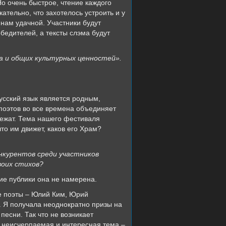
Но очень быстрое, чтение каждого
ательно, что захотелось устроить и у
 нам удачной. Участники будут
обедителей, а тексты слэма будут
ва и общих культурных ценностей».
усский язык является родным,
поэтов во все времена объединяет
лежат. Тема нашего фестиваля
что им движет, каков его Храм?
нкурентов среди участников
воих стихов?
ие публики она не намерена.
е поэты – Юлий Ким, Юрий
. Я получала неоднократно призы на
песни. Так что не возникает
ть неисчерпаемая и интересная тема –