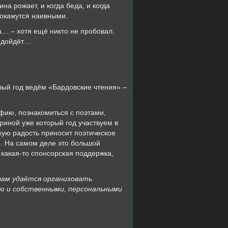
а рожает, и когда беда, и когда
покажутся наивными.
а… – хотя ещё никто не пробовал.
о дойдёт…
рвый год ведём «Бардовские чтения» –
фию, познакомиться с поэтами,
риной уже который год участвуем в
кую радость приносит поэтическое
м. На самом деле это большой
ь какая-то спонсорская поддержка,
 вам удаётся организовать
ю и собственными, персональными