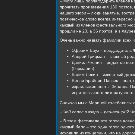
– Могу лишь поблагодарить членов н
прочитать произведения 130 поэтов, 
нашего жюри – люди занятые, востре
поэтическое слово всегда интересно 
каждый из членов фестивального жюр
прошли не 20, а 36 поэтов, а в лауреа
Очень важно назвать фамилии всех 
Эфраим Баух – председатель 
Андрей Грицман – главный ред
Даниил Чкония – редактор поэ
(Германия),
Вадим Левин – известный детск
Вилли Брайнин-Пассек – поэт, 
израильские поэты: Зинаида Па
ивритоязычного литературного 
Сначала мы с Мариной колебались: ст
– Чей голос в жюри – решающий? Ч
– В этом фестивале все голоса члено
каждый балл – это один голос одног
исходили из концепции, что на дорог