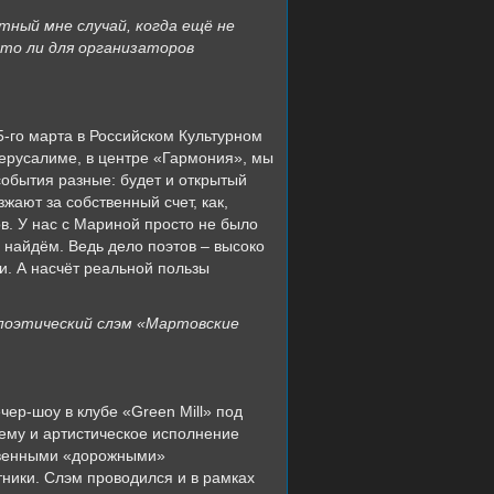
тный мне случай, когда ещё не
ато ли для организаторов
5-го марта в Российском Культурном
 Иерусалиме, в центре «Гармония», мы
события разные: будет и открытый
жают за собственный счет, как,
в. У нас с Мариной просто не было
 найдём. Ведь дело поэтов – высоко
и. А насчёт реальной пользы
 поэтический слэм «Мартовские
ер-шоу в клубе «Green Mill» под
тему и артистическое исполнение
ственными «дорожными»
тники. Слэм проводился и в рамках