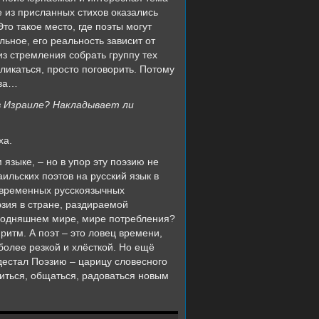
е из присланных стихов оказались
то такое место, где поэты могут
льное, его реальность зависит от
из стремления собрать группу тех
ликаться, просто поговорить. Потому
ова…
 Израиле? Накладывает ли
ха.
языке, – но в упор эту поэзию не
ильских поэтов на русский язык в
современных русскоязычных
эзия в стране, раздираемой
егодняшнем мире, мире потребления?
ритм. А поэт – это ловец времени,
более резкой и хлёсткой. Но ещё
едестал Поэзию – царицу словесного
иться, общаться, радоваться новым