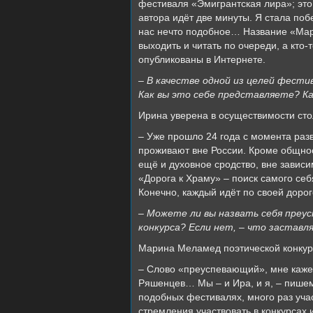
фестиваля «Эмигрантская лира»; это 
автора идёт две минуты. Я стала поб
нас нечто подобное… Название «Марто
выходить и читать по очереди, а кто
опубликованы в Интернете.
– В качестве одной из целей фести
Как вы это себе представляете? К
Ирина уверена в осуществимости сто
– Уже прошло 24 года с момента раз
проживают вне России. Кроме общнос
ещё и духовное сродство, вне зависи
«Дорога к Храму» – поиск самого себя
Конечно, каждый идёт по своей дороге
– Можете ли вы назвать себя преу
конкурса? Если нет, – что заставл
Марина Меламед поэтической конкуре
– Слово «преуспевающий», мне кажет
Ряшенцев… Мы – и Ира, и я, – пишем
подобных фестивалях, много раз учас
стремления участвовать в конкурсах 