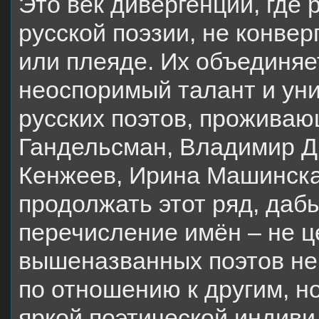
Это век дивергенции, где
русской поэзии, не конвер
или плеяде. Их объединя
неоспоримый талант и уни
русских поэтов, прожива
Гандельсман, Владимир Др
Кенжеев, Ирина Машинска
продолжать этот ряд, даб
перечисление имён – не ц
вышеназванных поэтов не
по отношению к другим, н
яркой поэтической индиви