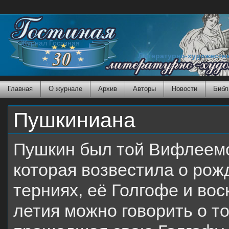
Журнал Гостиная
Литературно-художеств
Главная
О журнале
Архив
Авторы
Новости
Библ
Пушкиниана
Пушкин был той Вифлеемс
которая возвестила о рожд
терниях, её Голгофе и воск
летия можно говорить о то