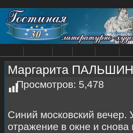
Журнал Гостиная
Литературно-художеств
Главная
О журнале
Архив
Авторы
Новости
Библ
Маргарита ПАЛЬШИН
Просмотров:
5,478
Синий московский вечер. 
отражение в окне и снова