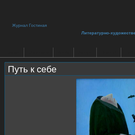
Журнал Гостиная
Литературно-художеств
Главная
О журнале
Архив
Авторы
Новости
Библ
Путь к себе