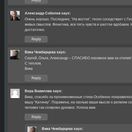
Reply
Александр Соболев
says:
Очень хорошо. Последнее, “На восток”, тесно соседствует с Ге
живых смыслов. Фонетика, все пять чувств и шестое вдобавок.
достаточно.
Reply
Вика Чембарцева
says:
Сергей, Ольга, Александр – СПАСИБО огромное вам за отклик!
С теплом,
Вика
Reply
Вера Вавилова
says:
Вика, спасибо за проникновенные стихи.Особенно понравилось 
вашу “Катинку”. Поражена, на сколько ваши мысли о религии сх
человек так созвучен духовно. Успеха вам.
Reply
Вика Чембарцева
says: