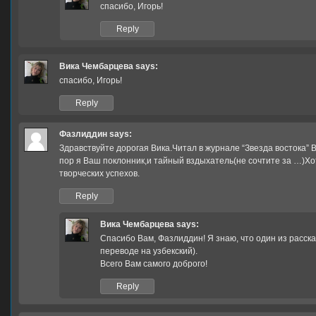
спасибо, Игорь!
Reply
Вика Чембарцева
says:
спасибо, Игорь!
Reply
Фазлиддин
says:
Здравствуйте дорогая Вика.Читал в журнале “Звезда востока” 
пор я Ваш поклонник,и тайный вздыхатель(не сочтите за …)Хо
творческих успехов.
Reply
Вика Чембарцева
says:
Спасибо Вам, Фазлиддин! Я знаю, что один из расска
переводе на узбекский).
Всего Вам самого доброго!
Reply