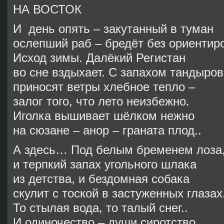
НА ВОСТОК
И день опять – закутанный в туман
ослепший раб – бредёт без ориентиро
Исход зимы. Далёкий Регистан
во сне вздыхает. С запахом тандыров
приносят ветры хлебное тепло –
залог того, что лето неизбежно.
Иголка вышивает шёлком нежно
на сюзане – анор – граната плод..
А здесь… Под белым бременем лоза
и терпкий запах угольного шлака
из детства, и бездомная собака
скулит с тоской в застуженных глазах.
То стылая вода, то талый снег..
И одиночество – души сиротство.