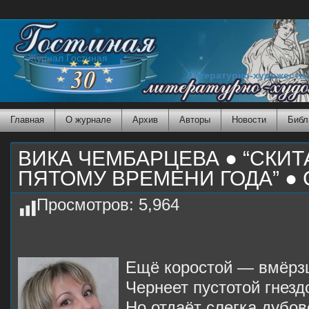
Журнал Гостиная
Литературно-художеств
Главная
О журнале
Архив
Авторы
Новости
Библ
ВИКА ЧЕМБАРЦЕВА ● “СКИТ
ПЯТОМУ ВРЕМЕНИ ГОДА” ●
Просмотров:
5,964
Ещё коростой — вмёрз
Чернеет пустотой гнез
Но отдаёт слегка дубов