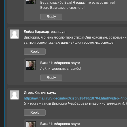
Вера, спасибо Вам! Я рада, что есть созвучия!
Всего Вам самого светлого!
Reply
Лейла Карасартова
says:
Виктория, я очень люблю твои стихи! Они красивые, современны
за твои успехи, желаю дальнейших творческих успехов!
Reply
Вика Чембарцева
says:
Лейли, дорогая, спасибо!
Reply
Игорь Кистин
says:
http://my.mail.ru/video/inbox/kistin/18490/18704.html#video=/in
близость – стихи Виктория Чембарцева видео инсталляция И. 
Reply
Вика Чембарцева
says: