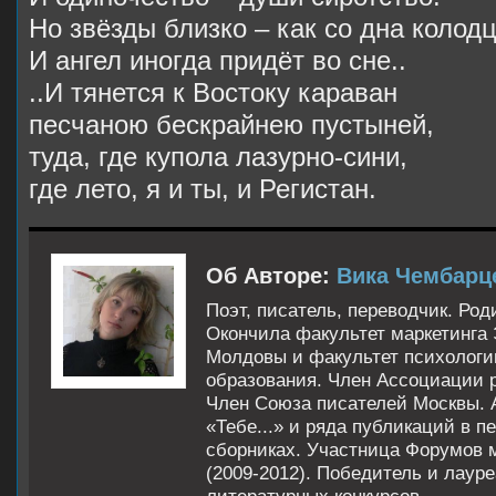
Но звёзды близко – как со дна колодц
И ангел иногда придёт во сне..
..И тянется к Востоку караван
песчаною бескрайнею пустыней,
туда, где купола лазурно-сини,
где лето, я и ты, и Регистан.
Об Авторе:
Вика Чембарц
Поэт, писатель, переводчик. Ро
Окончила факультет маркетинга
Молдовы и факультет психологи
образования. Член Ассоциации 
Член Союза писателей Москвы. А
«Тебе...» и ряда публикаций в п
сборниках. Участница Форумов 
(2009-2012). Победитель и лаур