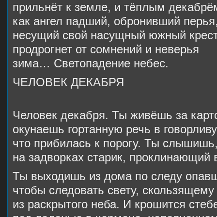
прильнёт к земле, и тёплым декабрё
как ангел падший, обронивший перья
несущий свой насущный южный крест
продрогнет от сомнений и неверья
зима… Светопадение небес.
ЧЕЛОВЕК ДЕКАБРЯ
Человек декабря. Ты живёшь за карт
окунаешь гортанную речь в говорливу
что прибилась к порогу. Ты слышишь,
на задворках старик, проклинающий 
Ты выходишь из дома по следу опав
чтобы следовать свету, скользящему
из раскрытого неба. И крошится стеб