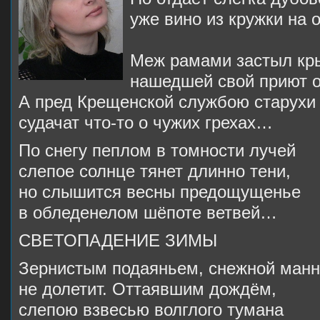
уже вино из кружки на 
Меж рамами застыл кр
нашедшей свой приют 
А пред Крещенской службою старухи
судачат что-то о чужих грехах…
По снегу пеплом в томности лучей
слепое солнце тянет длинно тени,
но слышится весны предощущенье
в обледенелом шёпоте ветвей…
СВЕТОПАДЕНИЕ ЗИМЫ
Зернистым подаяньем, снежной ман
не долетит. Оттаявшим дождём,
слепою взвесью волглого тумана