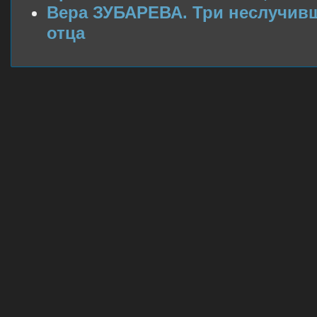
Вера ЗУБАРЕВА. Три неслучив
отца