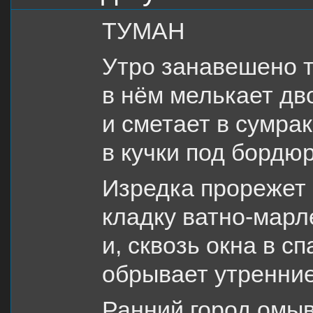
ТУМАН
Утро занавешено 
в нём мелькает дво
и сметает в сумра
в кучки под бордю
Изредка прорежет 
кладку ватно-марл
и, сквозь окна в с
обрывает утренние
Ранний город омы