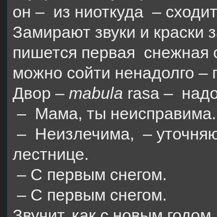
он –
из ниоткуда
– сходит
Замирают звуки и краски з
пишется первая
снежная с
можно сойти ненадолго – 
Двор –
тabula
rasa
–
надо
–
Мама, ты неисправима.
–
Неизлечима,
– уточняю
лестнице.
– С первым снегом.
– С первым снегом.
Звучит, как с новым годом