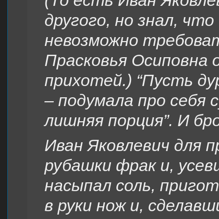
(То есть Иван Яковле
другого, но знал, чт
невозможно требоват
Прасковья Осиповна 
прихотей.) “Пусть ду
– подумала про себя 
лишняя порция”. И бр
Иван Яковлевич для п
рубашки фрак и, усев
насыпал соль, пригото
в руки нож и, сделав