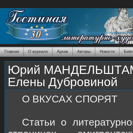
Журнал Гостиная
Литературно-художеств
Главная
О журнале
Архив
Авторы
Новости
Библ
Юрий МАНДЕЛЬШТАМ. 
Елены Дубровиной
О ВКУСАХ СПОРЯТ
Статьи о литературно