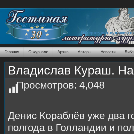
Журнал Гостиная
Литературно-художеств
Главная
О журнале
Архив
Авторы
Новости
Библ
Владислав Кураш. На
Просмотров:
4,048
Денис Кораблёв уже два го
полгода в Голландии и пол