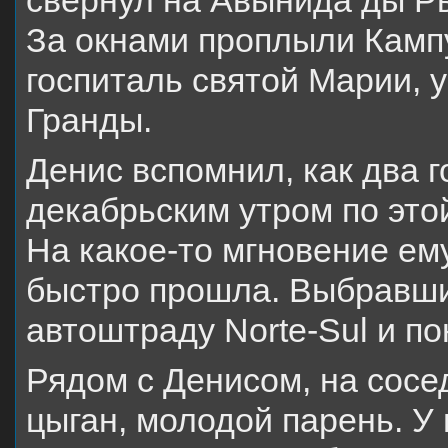
свернул на Авынида ды Ры
За окнами проплыли Камп
госпиталь святой Марии, 
Гранды.
Денис вспомнил, как два 
декабрьским утром по это
На какое-то мгновение ему
быстро прошла. Выбравшис
автоштраду Norte-Sul и по
Рядом с Денисом, на сосе
цыган, молодой парень. У 