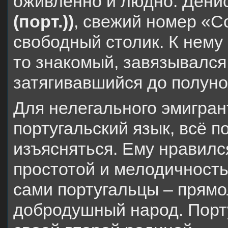
оживлённо и людно. Дени
(порт.))
, свежий номер «Co
свободный столик. К нему
то знакомый, завязывался
затягивавшийся до полуно
Для нелегального эмигран
португальский язык, всё п
изъясняться. Ему нравилс
простотой и мелодичност
сами португальцы – прям
добродушный народ. Порту