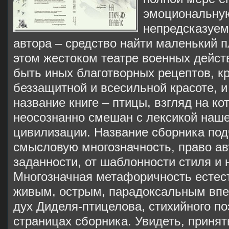
эмоциональну
непредсказуем
автора – средство найти маленький 
этом жестоком театре военных дейст
быть иных благотворных рецептов, к
беззащитной и всесильной красоте, и
название книге – птицы, взгляд на ко
неосознанно смешан с лексикой наш
цивилизации. Название сборника под
смысловую многозначность, право ав
заданности, от шаблонности стиля и 
Многозначная метафоричность естест
живым, острым, парадоксальным впе
дух Диделя-птицелова, стихийного по
страницах сборника. Увидеть, принят