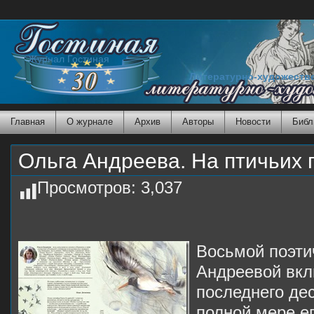
Журнал Гостиная
Литературно-художеств
Главная
О журнале
Архив
Авторы
Новости
Библ
Ольга Андреева. На птичьих 
Просмотров:
3,037
Восьмой поэти
Андреевой вкл
последнего дес
полной мере е