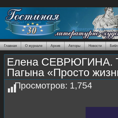
Журнал Гостиная
Литературно-художеств
Главная
О журнале
Архив
Авторы
Новости
Библ
Елена СЕВРЮГИНА. То
Пагына «Просто жизн
Просмотров:
1,754