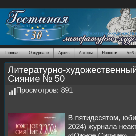
Журнал Гостиная
Литературно-художеств
Главная
О журнале
Архив
Авторы
Новости
Библ
Литературно-художественны
Сияние № 50
Просмотров:
891
В пятидесятом, юб
2024) журнала неак
«Южное Сияние» – 