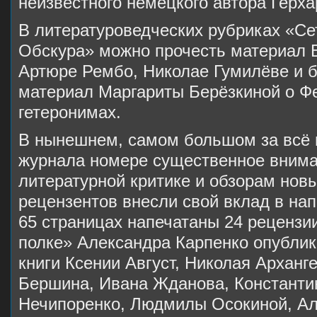
неизвестного немецкого автора Герх
В литературоведческих рубриках «Се
Обскура» можно прочесть материал 
Артюре Рембо, Николае Гумилёве и б
материал Маргариты Берёзкиной о Фе
гетеронимах.
В нынешнем, самом большом за всё
журнала номере существенное внима
литературной критике и обзорам нов
рецензентов внесли свой вклад в на
65 страницах напечатаны 24 рецензии
полке» Александра Карпенко опублик
книги Ксении Август, Николая Арханг
Бершина, Ивана Жданова, Константи
Нечипоренко, Людмилы Осокиной, Ал