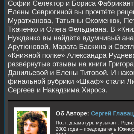
Софии Селектор и Бориса Фабрикант
Елены Севрюгиной вы прочтёте реце
Муратханова, Татьяны Окоменюк, Пе
Ткаченко и Олега Фельдмана. В «Кн
Нужденко вы найдёте вдумчивый ана
Арутюновой, Марата Баскина и Светл
«Книжной полке» Александра Рудне
развёрнутые отзывы на книги Григор
Данильевой и Елены Титовой. И нако
финальной рубрики «Шкаф» стали Л
Сергеев и Накадзима Хиросэ.
Об Авторе:
Сергей Главац
Поэт, драматург, музыкант. Роди
2002 года – председатель Южнор