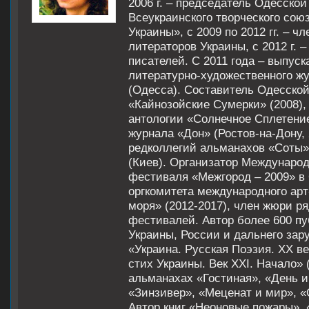
2006 г. – председатель Одесско
Всеукраинского творческого сою
Украины», с 2009 по 2012 гг. – ч
литераторов Украины, с 2012 г. 
писателей. С 2011 года – выпус
литературно-художественного ж
(Одесса). Составитель Одесской
«Кайнозойские Сумерки» (2008),
антологии «Солнечное Сплетение
журнала «Дон» (Ростов-на-Дону, 
редколлегий альманахов «Соты»
(Киев). Организатор Международ
фестиваля «Межгород – 2009» в
оргкомитета международного ар
моря» (2012-2017), член жюри р
фестивалей. Автор более 600 п
Украины, России и дальнего зару
«Украина. Русская Поэзия. XX ве
стих Украины. Век XXI. Начало» 
альманахах «Гостиная», «День и
«Зинзивер», «Меценат и мир», «
Автор книг «Неоновые пожары»,