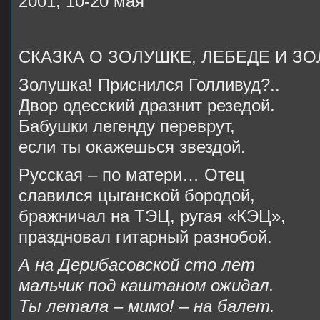
2001, 10-20 мая
СКАЗКА О ЗОЛУШКЕ, ЛЕБЕДЕ И 
Золушка! Приснился Голливуд?..
Двор одесский дразнит резедой.
Бабушки легенду переврут,
если ты окажешься звездой.
Русская – по матери… Отец
славился цыганской бородой,
бражничал на ТЭЦ, ругая «КЭЦ»,
праздновал гитарный разнобой.
А на Дерибасовской сто лет
мальчик под каштаном ожидал.
Ты летала – мимо! – на балет.