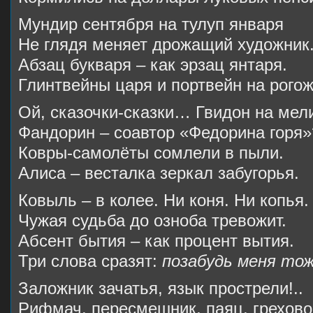
Мундир сентября на тулуп января
Не глядя меняет дрожащий художник
Абзац букваря – как эрзац янтаря.
Глинтвейны царя и портвейн на рогож
Ой, сказочки-сказки… Гвидон на мел
Фандорин – соавтор «Федорина горя»
Ковры-самолёты сомлели в пыли.
Алиса – весталка зеркал забугорья.
Ковыль – в колее. Ни коня. Ни копья.
Чужая судьба до озноба тревожит.
Абсент бытия – как процент вытия.
Три слова сразят:
позабудь меня тож
Заложник зачатья, язык прострели!..
Рифмач, пересмешник, паяц, грехово