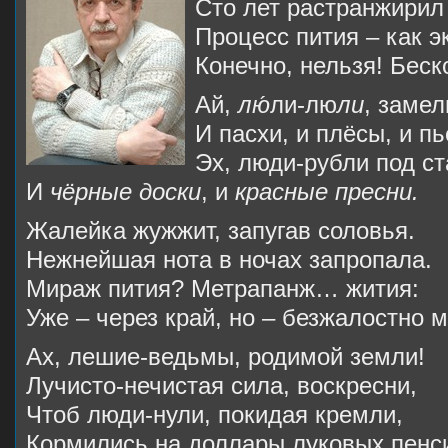
Сто лет растранжирил
Процесс пития – как э
Конечно, нельзя! Бес
Ай,
лю́
ли-лю
ли
, заме
И пасхи, и плёсы, и п
Эх, люди-рубли под с
И
чёрные доски
, и
красные пресни.
Жалейка жужжит, запугав соловья.
Нежнейшая нота в ночах запропала.
Мираж пития? Метрапанж… жития:
Уже – через край, но – безжалостно 
Ах, лешие-ведьмы, родимой земли!
Лучисто-нечистая сила, воскресни,
Чтоб люди-нули, покидая кремли,
Кормились на доллары луковых пенс