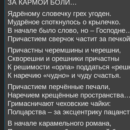
ЗА КАРМОЙ БОЛИ…
Ядрёному словечку грех угоден.
Мудрёное споткнулось о крылечко.
В начале было слово, но – Господне
Причастием сверчок частит за печкой
Причастны черемшины и черешни,
Скворешни и орешники причастны
К решимости «орла» поддаться «реш
К наречию «чудн
о
» и чуду счастья.
Причастием перчённые печали,
Наречием крещённые пространства
Гримасничают чеховские чайки:
Полцарства – за эксцентрику пацанст
В начале карамельного романа,