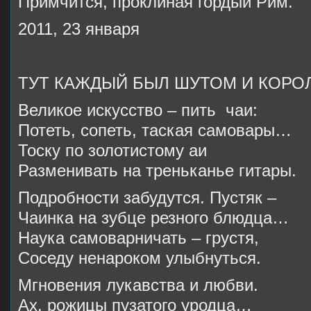
Примчится, проклиная гордый Рим.
2011, 23 января
ТУТ КАЖДЫЙ БЫЛ ШУТОМ И КОР
Великое искусство – пить чаи:
Потеть, сопеть, таская самовары…
Тоску по золотистому аи
Разменивать на треньканье гитары.
Подробности забудутся. Пустяк –
Чаинка на зубце резного блюдца…
Наука самоварничать – грустя,
Соседу ненароком улыбнуться.
Мгновения лукавства и любви.
Ах, рожицы пузатого уродца…