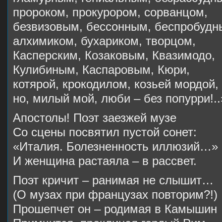
пророком, прокурором, сорванцом,
безвизовым, бессонным, беспробудн
алхимиком, бухариком, творцом,
Касперским, Козаковым, Квазимодо,
Кулибиным, Каспаровым, Кюри,
котярой, крокодилом, козьей мордой,
но, милый мой, люби – без попурри!..
Апостолы! Поэт заезжей музе
Со сцены посвятил пустой сонет:
«Италия. Болезненность иллюзий…»
И женщина растаяла – в рассвет.
Поэт кричит – ранимая не слышит…
(О музах при французах повторим?!)
Прошепчет он – родимая в Камышин