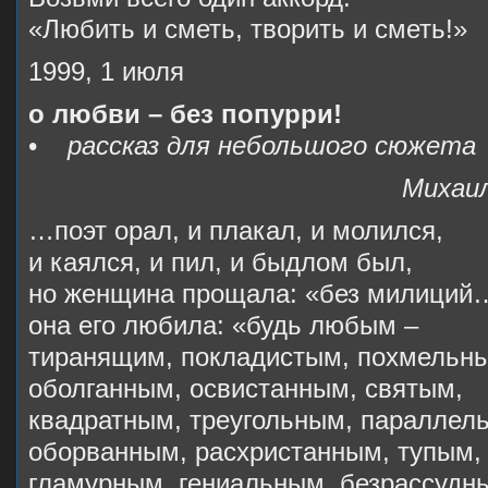
«Любить и сметь, творить и сметь!»
1999, 1 июля
о любви – без попурри!
•
рассказ для небольшого сюжета
Михаилу Анищ
…поэт орал, и плакал, и молился,
и каялся, и пил, и быдлом был,
но женщина прощала: «без милиций
она его любила: «будь любым –
тиранящим, покладистым, похмельн
оболганным, освистанным, святым,
квадратным, треугольным, параллел
оборванным, расхристанным, тупым,
гламурным, гениальным, безрассудн