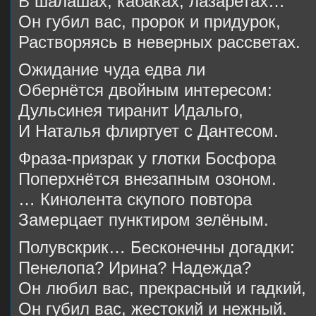
В шалашах, кабаках, лазаретах…
Он губил вас, пророк и придурок,
Растворяясь в неверных рассветах.
Ожидание чуда едва ли
Обернётся двойным интересом:
Дульсинея тиранит Идальго,
И Наталья флиртует с Дантесом.
Фраза-призрак у глотки Босфора
Поперхнётся внезапным озоном.
… Кинолента скупого повтора
Замерцает пунктиром зелёным.
Полувскрик… Бесконечны догадки:
Пенелопа? Ирина? Надежда?
Он любил вас, прекрасный и гадкий,
Он губил вас, жестокий и нежный.