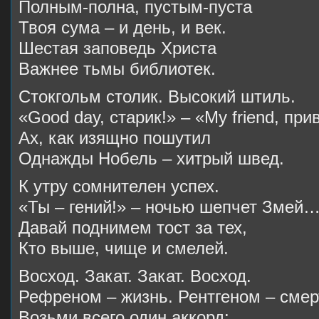
Полным-полна, пустым-пуста
Твоя сума – и день, и век.
Шестая заповедь Христа
Важнее тьмы библиотек.
Стокгольм столик. Высокий штиль.
«Good day, старик!» – «My friend, при
Ах, как изящно пошутил
Однажды Нобель – хитрый швед.
К утру сомнителен успех.
«Ты – гений!» – ночью шепчет Змей
Давай поднимем тост за тех,
Кто выше, чище и смелей.
Восход. Закат. Закат. Восход.
Рефреном – жизнь. Рентгеном – смер
Возьми всего один аккорд: