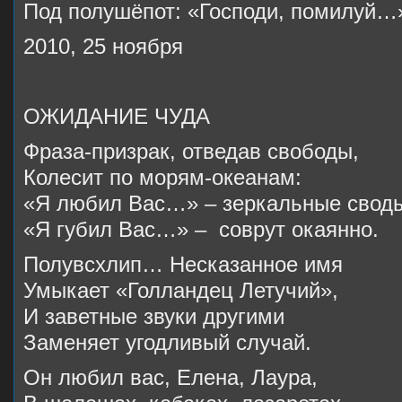
Под полушёпот: «Господи, помилуй…
2010, 25 ноября
ОЖИДАНИЕ ЧУДА
Фраза-призрак, отведав свободы,
Колесит по морям-океанам:
«Я любил Вас…» – зеркальные свод
«Я губил Вас…» – соврут окаянно.
Полувсхлип… Несказанное имя
Умыкает «Голландец Летучий»,
И заветные звуки другими
Заменяет угодливый случай.
Он любил вас, Елена, Лаура,