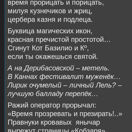
время прорицать и порицать,
милуя кузнечиков и жриц,
цербера казня и подлеца.
Буквица магических икон,
красная пречистой простотой…
Сгинут Кот Базилио и Кº,
если ты окажешься святой.
А на Дерибасовской – метель.
В Каннах фестивалит муженёк…
Лирик очумелый – личный Лель? –
лучшую балладу перепёк…
Ражий оператор прорычал:
«Время прозревать и презирать!..»
Правнуки кровавых янычар
вырежут страницы «Кобзаря».