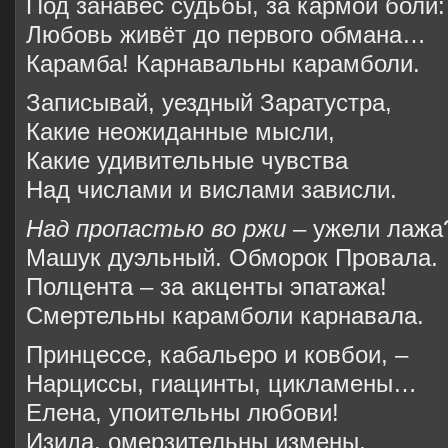
Под занавес судьбы, за кармой боли:
Любовь живёт до первого обмана…
Карамба! Карнавальны карамболи.
Записывай, уездный Заратустра,
Какие неожиданные мысли,
Какие удивительные чувства
Над числами и вислами зависли.
Над пропастью во ржи
– ужели лажа
Машук дуэльный. Обморок Провала.
Полцента – за акценты эпатажа!
Смертельны карамболи карнавала.
Принцессе, кабальеро и ковбои, –
Нарциссы, гиацинты, цикламены…
Елена, упоительны любови!
Изида, омерзительны измены.