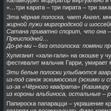
Каламбурит модератор виртуально и 
«…три карата – три пирата – три за
Эта чёрная полоска, чает Ангел, м
жирной лужи миргородской и шоссей
Сатана приватно спорит, что она 
Преисподней…
До-ре-ми – без отголоска: помяни п
Хулиганит «хали-гали» на окошке у ч
фестивалит мальчик Гарри, умирает
Эти белые полоски улыбаются аза
из-под санок эскимосских (эскимо и с
из-за «Чёрного квадрата» (Казимиру
из короны альбиноса, остальные – 
Папироска папарацци – украшение к
раздели на восемнадцать фарс кре