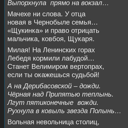
Выпорхнула прямо на вокзал…
Мачехе ни слова. У отца
новая в Чернобыле семья…
«Щукинка» и право отрицать
мальчика, ковбоя, Щукаря.
Милая! На Ленинских горах
Лебедя кормили лабудой…
Станет Велимиром вертопрах,
если ты окажешься судьбой!
А на Дерибасовской – дожди.
Чёрная над Припятью теплынь.
Лгут пятиконечные вожди.
Рухнула в ковыль звезда Полынь…
Вольная невольница столиц,