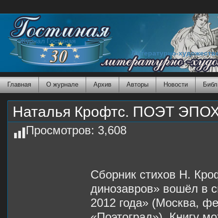
Журнал Гостиная
Литературно-художеств
Главная
О журнале
Архив
Авторы
Новости
Библ
Наталья Крофтс. ПОЭТ ЭП
Просмотров:
3,608
Сборник стихов Н. Кро
динозавров» вошёл в с
2012 года» (Москва, фе
«Поэтоград»). Книгу м