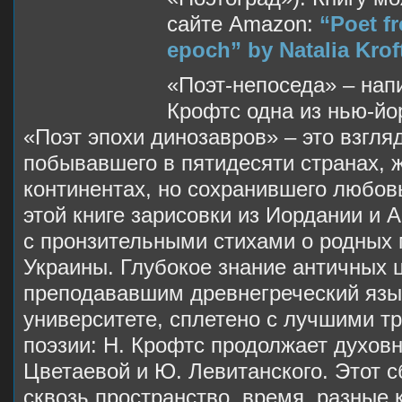
сайте Amazon:
“Poet f
epoch” by Natalia Krof
«Поэт-непоседа» – нап
Крофтс одна из нью-йор
«Поэт эпохи динозавров» – это взгля
побывавшего в пятидесяти странах, 
континентах, но сохранившего любовь
этой книге зарисовки из Иордании и 
с пронзительными стихами о родных 
Украины. Глубокое знание античных 
преподававшим древнегреческий яз
университете, сплетено с лучшими т
поэзии: Н. Крофтс продолжает духов
Цветаевой и Ю. Левитанского. Этот 
сквозь пространство, время, разные 