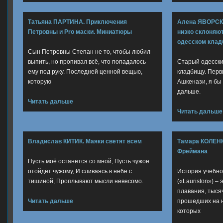
Татьяна ПАРТИНА. Приключения
Алена ЯВОРСК
Петровны и Pro маски. Миниатюры
низко склоняю
одесском кла
Сын Петровны Степан не то, чтобы любил
выпить, но пропивал всё, что попадалось
Старый одесски
ему под руку. Последней ценной вещью,
кладбищу. Перв
которую
Ашкенази, я бы
дальше.
Читать дальше
Читать дальше
Владислав КИТИК. Маяки светят всем
Тамара КОЛЕНК
Фреймана
Пусть моё останется со мной, Пусть чужое
отойдёт чужому, И сливаясь в небе с
История учебно
тишиной, Проплывают мысли невесомо.
(«Lauriston») –
плавания, тыся
Читать дальше
прошедших на н
которых