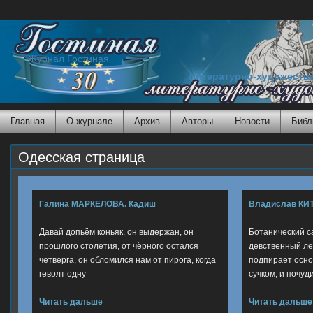
Журнал Гостиная
Литературно-художеств
Главная
О журнале
Архив
Авторы
Новости
Библ
Одесская страница
Галина МАРКЕЛОВА. Кадиш
Владислав КИТ
Давай допьём коньяк, он выдержан, он
Ботанический с
прошлого столетия, от чёрного остался
девственный ле
четверга, он обломился нам от пирога, когда
подпирает осно
геволт одну
сучком, и почуди
Читать дальше
Читать дальше