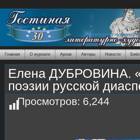
Журнал Гостиная
Литературно-художеств
Главная
О журнале
Архив
Авторы
Новости
Библ
Елена ДУБРОВИНА. «У
поэзии русской диас
Просмотров:
6,244