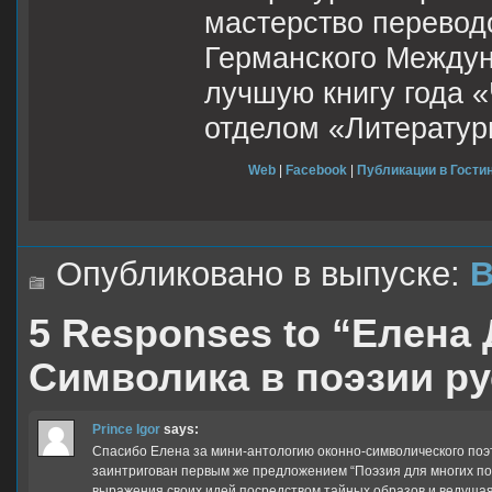
мастерство перевод
Германского Междун
лучшую книгу года «
отделом «Литератур
Web
|
Facebook
|
Публикации в Гостин
Опубликовано в выпуске:
В
5 Responses to “Елена
Символика в поэзии р
Prince Igor
says:
Спасибо Елена за мини-антологию оконно-символического поэ
заинтригован первым же предложением “Поэзия для многих п
выражения своих идей посредством тайных образов и ведущая 