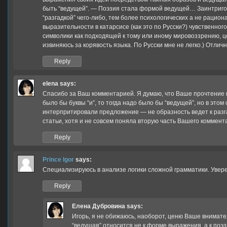
быть “ведущей”. — Поэзия стала формой ведущей… Заинтригова
“разгадкой” чего-либо, тем более психологических а не раци
выразительности в катарсисе (как это по Русски?) чувственн
символики как подходящей к тому или иному мировоззрению, 
извиняюсь за корявость языка. По Русски мне не легко.) Отлич
Reply
elena
says:
Спасибо за Ваш комментарией. Я думаю, что Ваше прочтение 
было бы буквы “и”, то тогда надо было бы “ведущей”, но в это
интерпритировали предложение — не образность ведет к разг
статьи, хотя и не совсем поняла вторую часть Вашего коммент
Reply
Prince Igor
says:
Специализируюсь в анализе логики сложной грамматики. Уверен
Reply
Елена Дубровина
says:
Игорь, я не обижаюсь, наоборот, ценю Ваше внимате
“ведущая” относится не к форме выражения, а к поэ