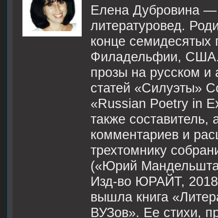
Елена Дубровина — п
литературовед. Роди
конце семидесятых г
Филадельфии, США. 
прозы на русском и 
статей «Силуэты» С
«Russian Poetry in Ex
также составитель, 
комментариев и рас
трехтомнику собра
(«Юрий Мандельштам
Изд-во ЮРАЙТ, 2018)
вышла книга «Литер
ВУЗов». Ее стихи, п