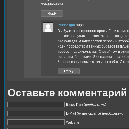
предложение…
Reply
Prince Igor
says:
Вы будете совершенно правы Если космети
на “как”, получив ” поэзия стала … как (ил
“Поэзия для многих поэтов первой и втор
идей посредством тайных образов ведущей
требует параллелизма. “Стала” тем и этим
согласны, бог с вами. Я оспаривать далее
больше ваших замечательных работ. Это о
Reply
Оставьте комментарий
Ваше Имя (необходимо)
E-Mail (будет скрыто) (необходимо)
Web site