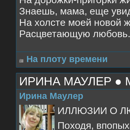
Знаешь, мама, еще ув
На холсте моей новой 
Расцветающую любовь
На плоту времени
ИРИНА МАУЛЕР ● 
Ирина Маулер
ИЛЛЮЗИИ О Л
Походя, впопыха