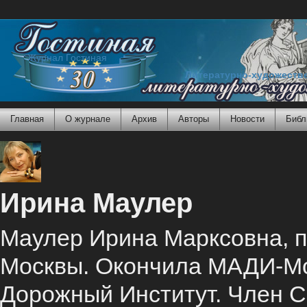
Журнал Гостиная
Литературно-художеств
Главная
О журнале
Архив
Авторы
Новости
Библ
Ирина Маулер
Маулер Ирина Марксовна, пр
Москвы. Окончила МАДИ-Мо
Дорожный Институт. Член С