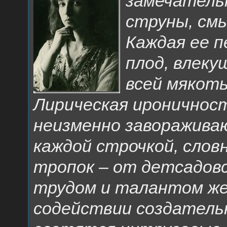
замечатель
струны, смы
Каждая ее п
плод, влеку
всей мякоть
Лирическая ироничност
неизменно завораживаю
каждой строчкой, слов
тропок – от детсадовс
трудом и талантом же
содействии создательн