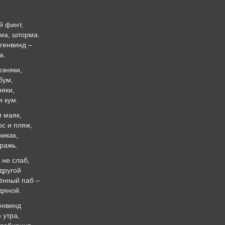
й финт,
ма, шторма.
генвинд –
а.
озняки,
бум,
ряки,
и кум.
 маяк,
с и пляж,
никак,
ражь.
 не слаб,
 другой
ённый паб –
дяной.
енвинд
 утра,