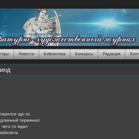
Литературно-художественный журнал Гостиная
торы
Новости
Библиотека
Конкурсы
Редакция
Конт
винд
терялся где-то.
 длинный терминал.
я чего-то ждал
иабилета.