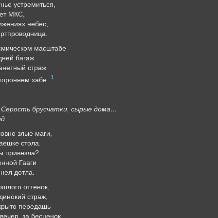
нье устремиться,
ует МКС,
вижениях небес,
ортпроводница.
осмическом масштабе
 дней багаж
анетный страж
1
стороннем хабе.
Серость брусчатки, сырые дома…
лд
ловно злые маги,
аешке стола.
ы привезла?
енной Гааги
нел дотла.
ошлого оттенок,
динокий страж,
скрыто передашь
вечер, за бесценок.