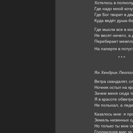
Хотелось в полнолу
Где надо мной коч
Где Бог творит в д
Куда ведёт душа-б
Где мысли все в к
Не весят ничего, а
Перебирает межпл
На паперти в поту
* * *
Ян Хендрик Леопо
Ветра скандалят, с
Ночник остыл на кр
Зачем меня сюда т
Я в красоте обветр
Не полыхал, а леде
Казалось мне: я пр
Земель низинных о
Но только ты мне 
Голландцев мир за 