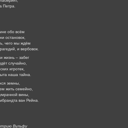
лабиринт,
а Петра.
мне обо всём
 ни остановок,
ь, чего мы ждём
рагедий, и вербовок.
и жизнь – забег
идёт случайно,
ких игротек,
рыта наша тайна.
хся земны,
ем жить семейно,
сумрачной вины,
мбрандта ван Рейна.
ию Вульфу