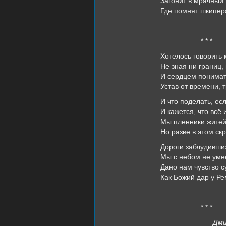
Загонит в мрачный 
Где помнят шкипер
* * *
Хотелось говорить 
Не зная ни границ,
И сердцем понимат
Устав от времени, т
И что поделать, есл
И кажется, что всё 
Мы пленники житейс
Но разве в этом ск
Дороги заблудивши
Мы с небом не уме
Дано нам чувство 
Как Божий дар у Ре
* * *
Дмитр