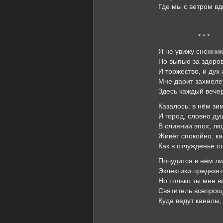
Где мы с ветром вд
* * *
Я не увижу снежни
Но выпью за здоро
И торжество, и дух
Мне дарит захмел
Здесь каждый вечер
Казалось: в нём зи
И город, словно д
В слиянии эпох, лю
Живёт спокойно, ка
Как в отчужденье с
Почудится в нём л
Эклектики предвзят
Но только ты мне в
Святитель всепро
Куда ведут каналы,