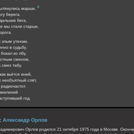
4
вытянулись марши,
угу берега.
дальние бега,
се мы стали старше,
орога.
я злым утехам,
нно в судьбу,
бокал ко лбу,
астным смехом,
 смех табу.
как вьётся иней,
х необъятный слёт,
 радиочастот.
авиалиний
аступивший год.
:
Александр Орлов
адимирович Орлов родился 21 октября 1975 года в Москве. Оконч