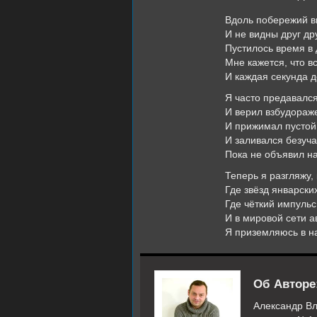
Вдоль побережий 
И не видны друг др
Пустилось время в 
Мне кажется, что в
И каждая секунда д
Я часто предавалс
И верил взбудораже
И прижимал пустой 
И заливался безуч
Пока не объявил на
Теперь я разгляжу, 
Где звёзд январски
Где чёткий импульс
И в мировой сети 
Я приземляюсь в н
Об Авторе
Александр Вл