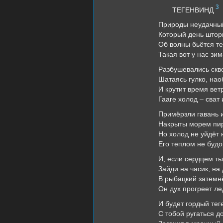
3
ТЕГЕНВИНД
Природы неудачны
Который день штор
Об волны бьётся те
Такая вот у нас зим
Разбушевались скв
Шатаясь гулко, нао
И крутит время вет
Гааге холод – сват 
Примёрзли гавань и
Накрыты морем пир
Но холод не уйдёт 
Его теплом не будо
И, если сердцем ты
Зайди на часик, на
В рыбацкий затемн
Он дух прогреет ле
И будет гордый тег
С тобой ругаться до