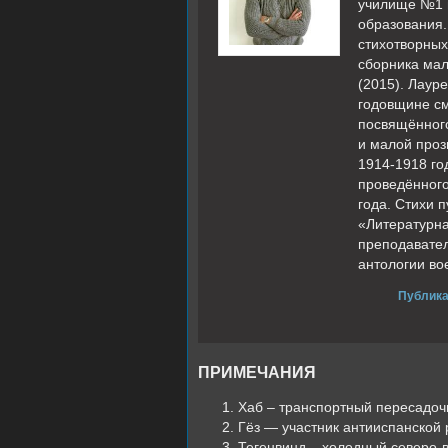
училище №1 и
образования.
стихотворных
сборника мал
(2015). Лаур
годовщине см
посвящённого
и малой проз
1914-1918 го
проведённого
года. Стихи 
«Литературна
преподавател
антологии во
Публика
ПРИМЕЧАНИЯ
Хаб – транспортный пересадоч
Гёз — участник антииспанской
Тегенвинд – холодный северо-в