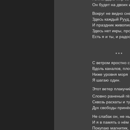
Он будет на двоих 
Вокруг не видно сн
Здесь каждый Рууд,
И праздник живопис
Здесь нет икры, пр
Есть я и ты, и радос
* * *
С ветром яростно с
Вдоль каналов, пло
Ниже уровня моря
Я шагаю один.
Этот ветер плакучи
Словно раненый гё
Сквозь раскаты и т
Дух свободы принё
Не слабак он, не ны
И я в память о нём
Покупаю магнитик,