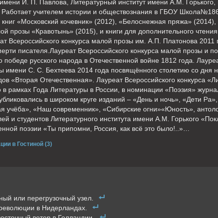
мени И. П. Павлова, Литературный институт имени А.М. Горького, 
 Работает учителем истории и обществознания в ГБОУ Школа№1861
 книг «Московский кочевник» (2012), «Белоснежная пряжа» (2014),
ой прозы «Кравотынь» (2015), и книги для дополнительного чтения
еат Всероссийского конкурса малой прозы им. А.П. Платонова 2011
ерти писателя.Лауреат Всероссийского конкурса малой прозы и поэ
 победе русского народа в Отечественной войне 1812 года. Лауреа
ы имени С. С. Бехтеева 2014 года посвящённого столетию со дня
дов «Вторая Отечественная». Лауреат Всероссийского конкурса «
 в рамках Года Литературы в России, в номинации «Поэзия» журн
публиковались в широком круге изданий – «День и ночь», «Дети Ра»
я учёба», «Наш современник», «Сибирские огни»«Юность», антоло
ей и студентов Литературного института имени А.М. Горького «По
енной поэзии «Ты припомни, Россия, как всё это было!..»…
ции в Гостиной (3)
ный или перегрузочный узел.
 революции в Нидерландах.
осточный ветер в Голландии.