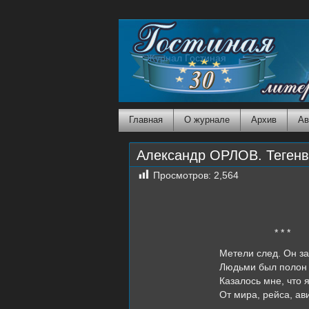
Журнал Гостиная
Главная
О журнале
Архив
Ав
Александр ОРЛОВ. Теген
Просмотров:
2,564
* * *
Метели след. Он за
Людьми был полон
Казалось мне, что 
От мира, рейса, ав