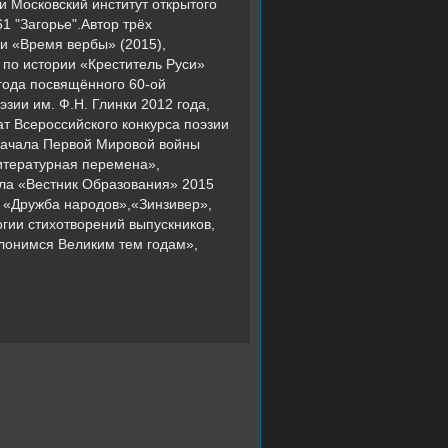
и Московский институт открытого
 "Загорье".Автор трёх
 и «Время вербы» (2015),
 по истории «Креститель Руси»
 года посвящённого 60-ой
зии им. Ф.Н. Глинки 2012 года,
т Всероссийского конкурса поэзии
 начала Первой Мировой войны
Литературная перемена»,
ала «Вестник Образования» 2015
, «Дружба народов»,«Зинзивер»,
гии стихотворений выпускников,
клонимся Великим тем годам»,