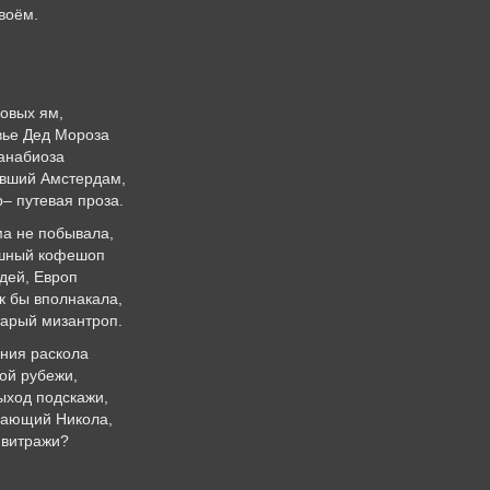
воём.
ковых ям,
вье Дед Мороза
 анабиоза
евший Амстердам,
– путевая проза.
ма не побывала,
ушный кофешоп
дей, Европ
к бы вполнакала,
тарый мизантроп.
иния раскола
ой рубежи,
ыход подскажи,
щающий Никола,
 витражи?