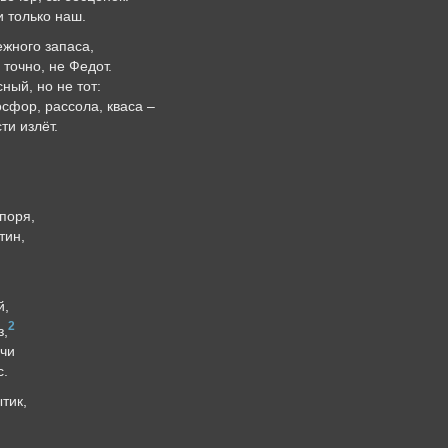
и только наш.
ежного запаса,
 точно, не Федот.
ный, но не тот:
осфор, рассола, кваса –
ти излёт.
поря,
тин,
й,
2
з,
учи
с.
тик,