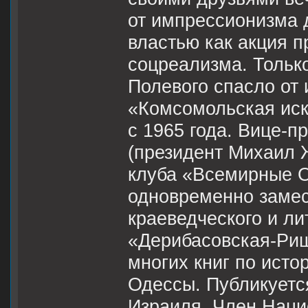
от импрессионизма 
властью как акция п
соцреализма. Только
Полевого спасло от 
«Комсомольская иск
с 1965 года. Вице-п
(президент Михаил Ж
клуба «Всемирные О
одновременно замес
краеведческого и л
«Дерибасовская-Риш
многих книг по исто
Одессы. Публикуетс
Израиля. Член Наци