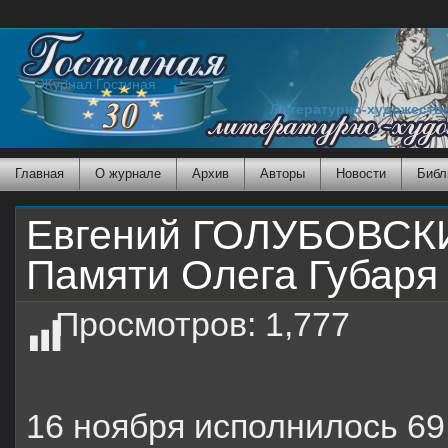
Журнал Гостиная
Литературно-художеств
Главная
О журнале
Архив
Авторы
Новости
Библ
Евгений ГОЛУБОВСКИ
Памяти Олега Губаря
Просмотров:
1,777
16 ноября исполнилось 69