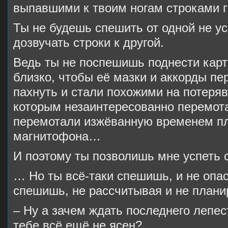
выпавшими к твоим ногам строками 
Ты не будешь спешить от одной не у
дозвучать строки к другой.
Ведь ты не поспешишь поднести карти
близко, чтобы её мазки и аккорды пе
пахнуть и стали похожими на потеряв
которым незаинтересованно перемота
перемотали изжёванную временем пл
магнитофона…
И поэтому ты позволишь мне успеть 
… Но ты всё-таки спешишь, и не опа
спешишь, не рассчитывая и не плани
– Ну а зачем ждать последнего лепес
тебе всё ещё не ясен?