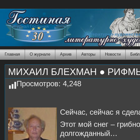
Журнал Гостиная
Литературно-художеств
Главная
О журнале
Архив
Авторы
Новости
Библ
МИХАИЛ БЛЕХМАН ● РИФМЫ
Просмотров:
4,248
Сейчас, сейчас я сде
Этот мой снег – грибн
долгожданный…