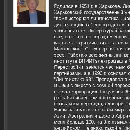
Родился в 1951 г. в Харькове. Ли
Харьковский государственный у
"Компьютерная лингвистика". З
диссертацию в Ленинградском г
университете. Литературой заним
все, со стихов о неразделённой л
как все - с критических статей 
Маяковского. С тех пор постоянн
эссе. Работаю всю жизнь лингви
институте ВНИИТэлектромаш в Ха
Перестройки, занялся частным б
партнёрами, а в 1993 г. основал
"Лингвистика 93". Преподавал в 
В 1998 г. вместе с семьёй перее
создал корпорацию Lingvistica '
разрабатывает компьютерные ли
программы перевода, словари, 
Наши заказчики - во всём мире:
Азии, Австралии и даже в Афри
меня больше 100, на 3-х языках 
английском. Не знаю, какой я "п