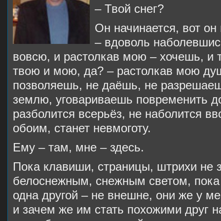
– Твой снег?
Он начинается, вот он 
– вдоволь наболевшис
вовсю, и растолкав мою – хочешь, и
твою и мою, да? – растолкав мою ду
позволяешь, не даёшь, не разрешаеш
землю, уговариваешь повременить до 
разболится всерьёз, не наболится вв
обоим, станет невмоготу.
Ему – там, мне – здесь.
Пока клавиши, страницы, штрихи не 
белоснежным, снежным светом, пока 
одна другой – не внешне, они же у ме
и зачем же им стать похожими друг н