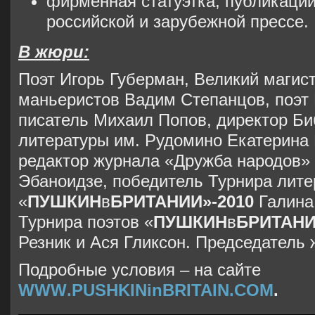
фирменная статуэтка, публикации
российской и зарубежной прессе.
В жюри:
Поэт Игорь Губерман, Великий магис
маньеристов Вадим Степанцов, поэт 
писатель Михаил Попов, директор Би
литературы им. Рудомино Екатерина 
редактор журнала «Дружба народов»
Эбаноидзе, победитель Турнира лите
«
ПУШКИН
в
БРИТАНИИ»-2010
Галина
Турнира поэтов «
ПУШКИН
в
БРИТАНИ
Резник и Ася Гликсон.
Председатель 
Подробные условия – на сайте
WWW
.PUSHKINinBRITAIN
.COM
.