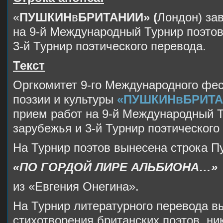
«
ПУШКИН
в
БРИТАНИИ» (
Лондон) за
на 9-й Международный Турнир поэтов
3-й Турнир поэтического перевода.
Текст
Оргкомитет 9-го Международного фес
поэзии и культуры
«
ПУШКИН
в
БРИТ
прием работ на 9-й Международный Т
зарубежья и 3-й Турнир поэтического
На Турнир поэтов вынесена строка П
«ПО ГОРДОЙ ЛИРЕ АЛЬБИОНА…»
из «Евгения Онегина».
На Турнир литературного перевода в
стихотворения британских поэтов, ни