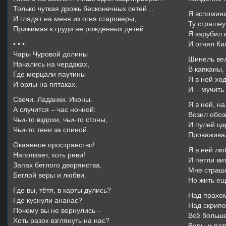
Только чуткая дрожь бесконечных сетей…
Я вспомина
И глядят на меня из огня староверы,
Ту страшну
Прижимая к груди не рождённых детей.
Я зарубил в
• • •
И отнял Ки
Чары Чуровой долины
Шинель вел
Начались на чердаках,
В капканы, 
Где мерцали паутины
Я в ней хо
И орлы на пятаках.
И – мучить
Свечи. Ладанки. Иконы.
Я в ней, н
А случится – час ночной:
Возил обоз
Чьи-то вздохи, чьи-то стоны,
И пулей ц
Чьи-то тени за спиной.
Проваживал
Окаянное пространство!
Я в ней лю
Наползает, хоть реви!
И петли ви
Запах беглого дворянства,
Мне страшн
Беглой веры и любви.
Но жить ещ
Где вы, тётя, в карты дулись?
Над прахом
Где куснули ананас?
Над скрипо
Почему вы не вернулись –
Всё больше
Хоть разок взглянуть на нас?
Воры и пат