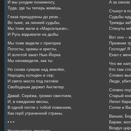
И мы уходим понемногу,
А за окном
Туда, где ты теперь живёшь.
Стынут в п
Глаза прищурены до рези…
Судьбы иду
Во тьме, за линией судьбы,
Трижды за
Мы тоже жили в «Марсельезе»,
Стянуты мё
И Русь вздымали на дыбы.
Вот оно – м
Мы тоже видели с пригорка
Прежние т
Погосты, храмы и кресты,
Господи! Я
И золотой закат Нью-Йорка
Ехал с жен
Мы ненавидели, как ты.
Что же нап
Но снова сумрак над землёю,
Кто там сто
Народец холоден и сер;
Словно вых
И свято место под петлёю
Люди, убит
Свободным держит Англетер.
Словно под
Давай, Серёжа, громко свистнем,
Старый кон
И, в ожидании весны,
Лепит бара
В одной петле с тобой повиснем,
Сопки и Ва
Как герб утраченной страны.
Ваньки, Бо
• • •
Баржи, мо
Воздух цар
Наклонилась вишенка.