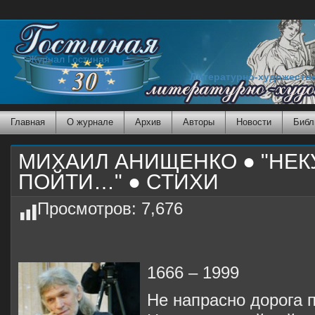
Журнал Гостиная
Литературно-художеств
Главная
О журнале
Архив
Авторы
Новости
Библ
МИХАИЛ АНИЩЕНКО ● "НЕК
ПОЙТИ…" ● СТИХИ
Просмотров:
7,676
1666 – 1999
Не напрасно дорога п