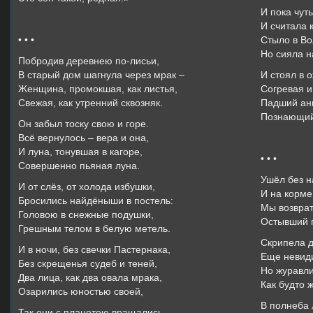
И пока чут
И считала 
• • •
Стыло в Во
Но сияла н
Побродив деревнею по-лисьи,
В старый дом шагнула через мрак –
И стоял в 
Женщина, промокшая, как листья,
Согревая и 
Свежая, как утренний сквозняк.
Падший анг
Познающий
Он забыл тоску свою и горе.
Всё вернулось – вера и она,
И луна, тонувшая в кагоре,
• • •
Совершенно пьяная луна.
Ушёл без н
И от слёз, от холода избушки,
И на корме
Бросились найдёныши в постель:
Мы возврат
Головою в снежные подушки,
Остывший п
Грешным телом в белую метель.
Скрипела д
И в ночи, без свечки Пастернака,
Еще невид
Без скрещенья судеб и теней,
Но журавли
Два лица, как два овала мрака,
Как будто 
Озарились юностью своей,
В полнеба 
Так они с планетою вращались,