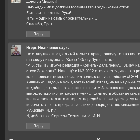
Дорогой Михаил!
Пью жадными и долгими глотками твои родниковые стихи.
Есть-есть поэты на Руси!
И ты – один из самых пронзительных…
Спасибо, Брат!
Reply
Игорь Иванченко
says:
Не стану писать отдельгый комментарий, приведу только постс
главреду литжурнала “Ковчег” Олегу Лукьянченко:
“P. S. Увы, в Литбуке редакция «Ковчега» дала пенку… Зачем 
стихи Захарова?! Ими ещё и №3,2012 открывается, что явно ро
воля, первой в номер поставил великолепную подборку «С
Анищенко. Надо, на мой дилетантский взгляд, не на научные с
подобное, а только на качество поэзии. У Захарова оно довол
высокое, приятно потрясшее меня… Если есть обратная связь 
поэтического таланта автором, передайте, пожалуйста, ему м
перечитываю его прекрасные стихи, опосредованно связавши
Рубцовым. И. И.”
И, добавлю, с Сергеем Есениным. И. И. И.
Reply