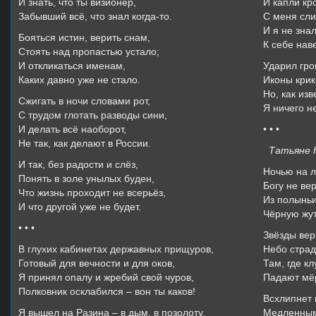
И знать, что ты визионер,
И капли кро
Забывший всё, что знал когда-то.
С меня сли
И я не знал
Бояться истин, верить снам,
К себе нав
Стоять над пропастью устало;
И откликаться именам,
Ударил гро
Каких давно уже не стало.
Иконы крик
Но, как изв
Сжигать в ночи словами рот,
Я ничего не
С трудом глотать разводы сини,
И делать всё наоборот,
• • •
Не так, как делают в России.
Татьяне 
И так, без радости и слёз,
Ночью на л
Понять в золе унылых буден,
Богу не ве
Что жизнь проходит не всерьёз,
Из полыньи
И что другой уже не будет.
Чёрную жут
• • •
Звёзды вер
В глухих кабинетах державных прищуров,
Небо страд
Готовый для вечности и для оков,
Там, где к
Я принял опалу и жребий свой чуров,
Падают мё
Полковник осклабился – вон ты каков!
Всхлипнет 
Я вышел на Разина – в дым, в позолоту,
Медленным