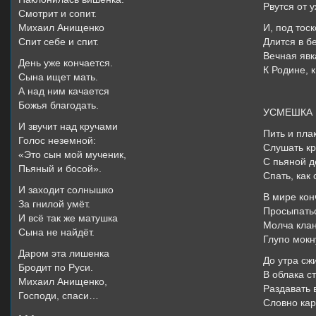
Рвутся от 
Смотрит и сопит.
Михаил Анищенко
И, под тос
Спит себе и спит.
Длится в б
Вечная явк
День уже кончается.
К Родине, к
Сына ищет мать.
А над ним качается
Божья благодать.
УСМЕШКА
И звучит над кручами
Пить и плак
Голос неземной:
Слушать кр
«Это сын мой мученик,
С пьяной д
Пьяный и босой».
Спать, как 
И заходит солнышко
В мире ко
За гнилой умёт.
Просыпатьс
И всё так же матушка
Молча клан
Сына не найдёт.
Глупо мокн
Даром эта лишенка
До утра сж
Бродит по Руси.
В облака с
Михаил Анищенко,
Раздавать 
Господи, спаси…
Словно кар