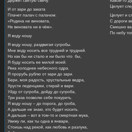
Держит святую свечу.
Какой-то д
Целует сле
И от зари до заката
Плачет палач с палачом:
Целует и с
«Родина не виновата,
С дороги ве
Не виновата ни в чём».
Смешно вам
По небу тог
Я воду ношу
Я воду ношу, раздвигая сугробы.
Мне воду носить все трудней и трудней.
Но как бы ни стало и ни было что бы,
Я буду носить ее милой моей.
Река холоднее небесного одра.
Я прорубь рублю от зари до зари.
Бери, моя радость, хрустальные ведра,
Хрусти леденцами, стирай и вари.
Уйду от сугроба, дойду до сугроба,
Три раза позволю себе покурить.
Я воду ношу – до порога, до гроба,
А дальше не знаю, кто будет носить.
А дальше – вот в том-то и смертная мука,
Увижу ли, как ты одна в январе,
Стоишь над рекой, как любовь и разлука,