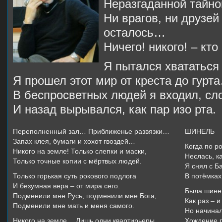
Неразгаданной тайн
Ни врагов, ни друзей
осталось…
Ничего! никого! – кт
Я пытался хвататься з
Я прошел этот мир от креста до гурт
В беспросветных людей я входил, сло
И назад вырывался, как пар изо рта.
Переполненный зал… Приближенье развязки…
ШИНЕЛЬ
Запах клея, бумаги и хохот гвоздей…
Когда по р
Никого на земле! Только слепки и маски,
Неслась, ка
Только точные копии с мёртвых людей.
Я снял с 
Только горькая суть рокового подлога
В потёмках
И безумная вера – от мира сего.
Была шине
Подменили мне Русь, подменили мне Бога,
Как раз – и
Подменили мне мать и меня самого.
Но начинал
Никого на земле… Лишь одни квартирьеры…
Хождение п