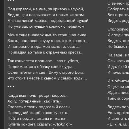
• • •
С вечной г
Под корягой, на дне, за кривою излукой,
Собирать то
Видно, зря покрывался я новым жирком.
Без огранк
Я счастливый карась, недоеденный щукой,
Видеть род
Но уже заглотнувший крючок с червяком.
Столбовую 
Меня тянет наверх чья-то страшная сила.
И следы тв
Знать, напрасно кручу я остатком хвоста…
Видеть, по
И напрасно вчера моя мать голосила,
Не бывает 
Припадая во тьме к отраженью креста.
На заре, в
Так кончается прошлое – зло и убого,
Слышать ди
Поднимается к облаку кончик уды…
И далёкий 
Ослепительный свет. Вижу старого Бога,
И печальны
Что стоит вместе с сыном у самой воды…
И в объять
• • •
С целым ми
Ждать пись
Когда всю ночь трещат морозы,
Триста соро
Хочу, потерянный, как «ять»,
Стереть с твоих подглазий слёзы,
Видеть пер
Последний скарб в охапку взять.
Есть прокл
Пойти продать штаны и платья,
И шептать 
Купить конфет, сказать: «Люблю!»
«Ё, к, л, м,