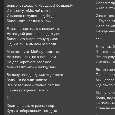
Спросит пр
Бормочет дождик: «Бездарь! бездарь!»
– Кто в эт
И я шепчу: «Молчи! молчи!»,
И словно камушек над бездной,
Скажет рек
Боюсь закашляться в ночи.
– Глупая пт
Небо лежит
Я, как пожар: горю в незримом,
Некуда неб
Но каждый раз, с приходом дня,
Боюсь, что скоро стану дымом,
• • •
Одним лишь дымом без огня.
Я глупым б
Мне нет пути. Мой путь заказан:
Что «ох» ни
Не знаю – как, не знаю – кем…
Что поцелу
Но для короткого рассказа
Смешны, ка
Мне хватит жизни между тем.
Летела ноч
Взгляну назад – дымится детство.
Ты не шепт
Зола – и больше ничего.
Мы целовал
Всё остальное – только бегство
Где пахло 
От дня рожденья своего.
Мы путь пр
2.
Когда, под 
Ты жизнь м
Ходить на стыке разных вер,
Стянула ни
Худым, оборванным, как дата;