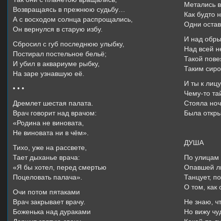
Метались в
Возвращаясь в прежнюю судьбу…
Как будто 
А с восходом солнца распрощались,
Одни остав
Он вернулся в старую избу.
И над обры
Сбросил с губ последнюю улыбку,
Над всей н
Постирал постельное бельё;
Такой пове
И убил в аквариуме рыбку,
Таким сир
На заре узнавшую её.
И ты к лиц
• • •
Чему-то т
Дремлет шестая палата.
Стояла ноч
Врач говорит над врачом:
Была откры
«Родина не виновата,
Не виновата ни в чём».
ДУША
Тихо, уже на рассвете,
Тает дыханье врача:
По улицам 
«Я бы хотел, перед смертью
Опавшей л
Поцеловать палача».
Танцует, по
О том, как
Очи потом пятаками
Врач закрывает врачу.
Не знаю, чт
Боженька над дураками
Но вижу чу