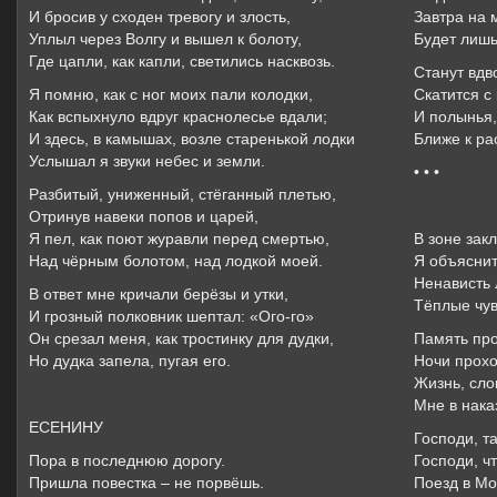
И бросив у сходен тревогу и злость,
Завтра на 
Уплыл через Волгу и вышел к болоту,
Будет лишь
Где цапли, как капли, светились насквозь.
Станут вдв
Я помню, как с ног моих пали колодки,
Скатится с
Как вспыхнуло вдруг краснолесье вдали;
И полынья,
И здесь, в камышах, возле старенькой лодки
Ближе к ра
Услышал я звуки небес и земли.
• • •
Разбитый, униженный, стёганный плетью,
Влади
Отринув навеки попов и царей,
Я пел, как поют журавли перед смертью,
В зоне закл
Над чёрным болотом, над лодкой моей.
Я объяснит
Ненависть 
В ответ мне кричали берёзы и утки,
Тёплые чувс
И грозный полковник шептал: «Ого-го»
Он срезал меня, как тростинку для дудки,
Память про
Но дудка запела, пугая его.
Ночи прохо
Жизнь, сло
Мне в нака
ЕСЕНИНУ
Господи, та
Пора в последнюю дорогу.
Господи, чт
Пришла повестка – не порвёшь.
Поезд в Мо