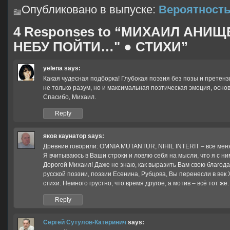
Опубликовано в выпуске:
Вероятность
4 Responses to “МИХАИЛ АНИЩ
НЕБУ ПОЙТИ…" ● СТИХИ”
yelena
says:
Какая чудесная подборка! Глубокая поэзия без позы и претенз
не только разум, но и максимальная поэтическая эмоция, осно
Спасибо, Михаил.
Reply
яков каунатор
says:
Древние говорили: OMNIA MUTANTUR, NIHIL INTERIT – все меня
Я вчитываюсь в Ваши строки и ловлю себя на мысли, что я с ни
Дорогой Михаил! Даже не знаю, как выразить Вам свою благода
русской поэзии, поэзии Есенина, Рубцова, Вы перенесли в ве
стихи. Немного грустно, что время другое, а мотив – всё тот 
Reply
Сергей Сутулов-Катеринич
says: