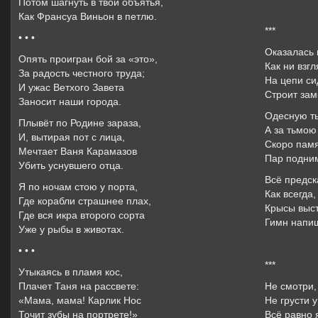
Потом шагнуть в твои объятья,
Как Франсуа Виньон в петлю.
***
• • •
Оказалась 
Опять проигран бой за «это»,
Как ни взгл
За радость честного труда;
На цепи си
И ужас Ветхого Завета
Строит зам
Заносит наши города.
Одесную т
Плывёт по Родине зараза,
А за тьмою
И, вытирая пот с лица,
Скоро памя
Мечтает Ваня Карамазов
Пар подним
Убить уснувшего отца.
Всё предск
Я по ночам стою у порта,
Как всегда,
Где корабли страшнее плах,
Крысы выс
Где вся икра второго сорта
Гимн напи
Уже у рыбы в животах.
• • •
***
Утыкаясь в пламя кос,
Плачет Таня на рассвете:
Не смотри,
«Мама, мама! Карлик Нос
Не грусти 
Точит зубы на портрете!»
Всё равно 