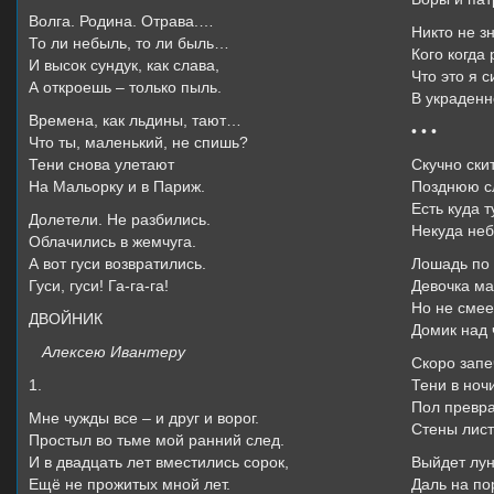
Волга. Родина. Отрава.…
Никто не з
То ли небыль, то ли быль…
Кого когда 
И высок сундук, как слава,
Что это я 
А откроешь – только пыль.
В украденн
Времена, как льдины, тают…
• • •
Что ты, маленький, не спишь?
Тени снова улетают
Скучно ски
На Мальорку и в Париж.
Позднюю с
Есть куда 
Долетели. Не разбились.
Некуда неб
Облачились в жемчуга.
А вот гуси возвратились.
Лошадь по 
Гуси, гуси! Га-га-га!
Девочка ма
Но не смеет
ДВОЙНИК
Домик над 
Алексею Ивантеру
Скоро запе
1.
Тени в ночи
Пол превра
Мне чужды все – и друг и ворог.
Стены лист
Простыл во тьме мой ранний след.
И в двадцать лет вместились сорок,
Выйдет лун
Ещё не прожитых мной лет.
Даль на пор