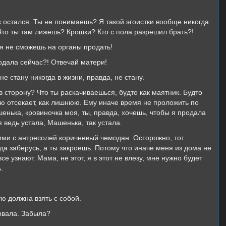
ок остался. Ты не понимаешь? Я такой эгоистки вообще никогда
Что ты там лижешь? Крошки? Кто с пола разрешил брать?!
ня не сможешь на органы продать!
одала сейчас?! Отвечай матери!
не стану никогда в жизни, правда, не стану.
в сторону? Что ты раскачиваешься, будто как маятник. Будто
ою отсекает, как лишнюю. Ему иначе время не проложить по
нька, кровиночка моя, ты, правда, хочешь, чтобы я продала
я ведь устала, Машенька, так устала.
ими с антресолей коричневый чемодан. Осторожно, тот
уда заберусь, а ты закроешь. Потому что иначе меня из дома не
се узнают. Мама, не этот, я в этот не влезу, мне нужно будет
.
тю должна взять с собой.
орвала. Забыла?