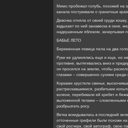
Мимо пробежал голубь, похожий на з
канала постукивали о гранитные края
Девочка отняла от своей груди кошку,
вздыхает по ней занавеска в окне, ме
надкушенным яблоком, зачерпывая по
БАБЬЕ ЛЕТО
Беременная певица пела на два голо
Руки ее удлинялись еще и еще, но н
противне; вытягивались вниз и прид
он просился на землю, чтобы раскол
глазами – совершенно сухими среди 
Корками хрустели свиньи, выскочивши
растрескавшимися, разбитыми копыта
колени, перебивали ей хребет и бежа
выложенной телами – сломленными ве
разбрызгать росу.
Ветка вскидывалась в последний зел
отточенные грифели были похожи на н
свой росчерк, свой автограф, свою 