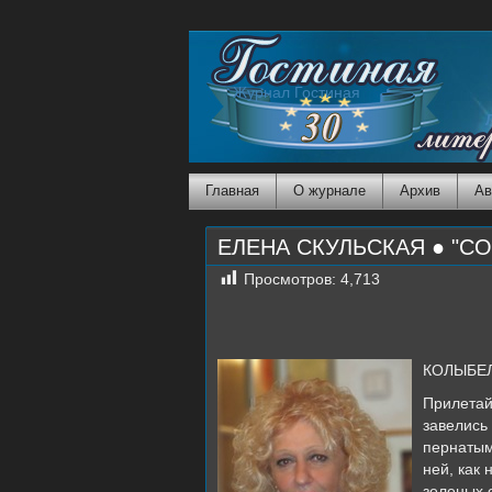
Журнал Гостиная
Главная
О журнале
Архив
Ав
ЕЛЕНА СКУЛЬСКАЯ ● "С
Просмотров:
4,713
КОЛЫБЕ
Прилетай
завелись
пернатым
ней, как
зеленых 