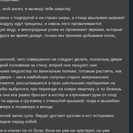
, мой ангел, я вычешу тебе шерстку.
рюхо с подпругой и на глазах шоры, а птица крыльями шоркает
воздуху идут трещины, и сквозь него проваливаются
ую воду, и виноградные усики их провожают звуками, которые
друга во время дождя, только мы трением добываем огонь,
ионной, чего совершенно не следует делать, поскольку двери
ой половинки за стену, второй они танцуют, они
ких медсестер по ванильным попкам, готовым растаять, как
 двери – как в ковбойских салунах старых американских
 памяти, рассыпавшихся в прах школьными гербариями на
тобы выбросить при переезде на новую квартиру, а ты бежишь
 она все равно бросает в костер и отряхивает руки от спор
и ты идешь к грузовику с откинутой крышкой; тогда я вышибаю
вчера и позавчера и всегда.
сной запах супа. Хирург достает кусочки и ест осторожно,
лядом перед собой.
 и плачет не от боли; боли он уже не чувствует, он уже