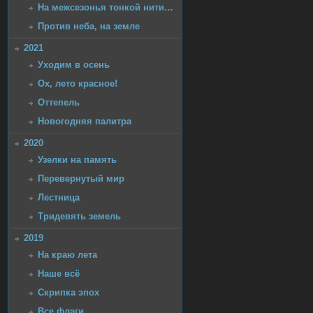
На межсезонья тонкой нити…
Против неба, на земле
2021
Уходим в осень
Ох, лето красное!
Оттепель
Новогодняя палитра
2020
Узелки на память
Перевернутый мир
Лестница
Тридевять земель
2019
На краю лета
Наше всё
Скрипка эпох
Все флаги