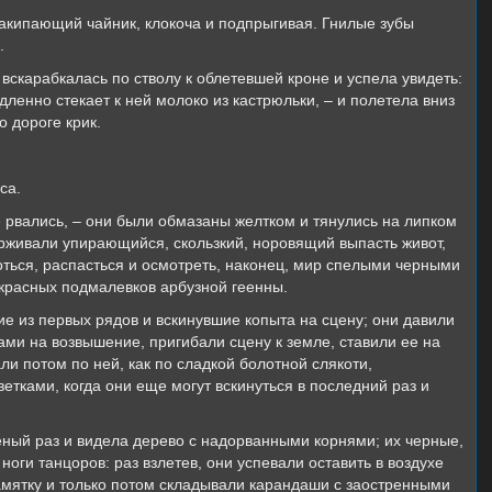
акипающий чайник, клокоча и подпрыгивая. Гнилые зубы
.
 вскарабкалась по стволу к облетевшей кроне и успела увидеть:
дленно стекает к ней молоко из кастрюльки, – и полетела вниз
 дороге крик.
са.
е рвались, – они были обмазаны желтком и тянулись на липком
ерживали упирающийся, скользкий, норовящий выпасть живот,
оться, распасться и осмотреть, наконец, мир спелыми черными
красных подмалевков арбузной геенны.
е из первых рядов и вскинувшие копыта на сцену; они давили
ми на возвышение, пригибали сцену к земле, ставили ее на
ли потом по ней, как по сладкой болотной слякоти,
тками, когда они еще могут вскинуться в последний раз и
еный раз и видела дерево с надорванными корнями; их черные,
оги танцоров: раз взлетев, они успевали оставить в воздухе
памятку и только потом складывали карандаши с заостренными