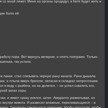
я со мной ляжет. Меня на органы продадут, а Катя будет жить и
арю Катю ей.
 работу пора. Вот вернусь вечером, и опять поиграем. Только
ашенька, так устала.
ти лакая, стал слизывать черную рану канала. Рана дышала
ака, и плыла вверх брюхом, запасая в складках непросохшие
 в воду с разбега, но не долетел, – он успел схватить его,
сухой запах охры.
ки, и живот сразу унялся, затих. Аккуратно разматывая, он
ло внутри живота. И развесил влажные, переливающиеся – в
ветках. Гирлянды светящихся лампочек. Чтобы просохли, чтобы