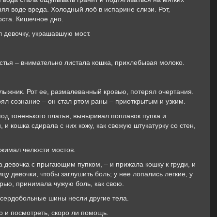
няя воде вреда. Холодный лоб в испарине слизи. Рот,
ста. Кишечное дно.
л девочку, украшавшую мост.
истья – внимательно листала кошка, прихлебывая молоко.
лыжник. Рот ее, размалеванный кровью, потерял очертания.
ял сознание – он стал ртом раны – приоткрытым и узким.
под тоненького платья, выныривал поплавок пупка и
 и кошка сдирала с них кожу, как свежую штукатурку со стен,
сжимал челюсти мостов.
а девочка с прыгающим пупком, – и прижала кошку к груди, и
цу девочки, чтобы заглушить боль; у нее лопались легкие, у
ерью, принимала чужую боль, как свою.
 сердобольные шины несли другие тела.
о и посмотреть, скоро ли помощь.