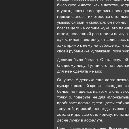
было сухо и чисто, как в детстве, к
ступать, пока не испарялись последни
горшки с алоэ – их отростки с теплы
умывался ими и смеялся, он помнил 
блестящего на солнце жука: его панц
огнем; последний раз топили печку в
жук катился навстречу, отвалившись ку
жука прямо к нему на рубашечку, и жу
своей рубашечке кулачками, пока жук 
Девочка была бледна. Он плеснул ей
бледному лицу. Тут ничего не подела
для нее сделать не мог.
Он ушел. А девочка еще долго лежала
пузырях розовой крови – исподнее с 
белье, не надеясь на то, что оно вы
точку, о, поверьте, не для иглоукалыв
пробивает асфальт; эти цветы собира
тянучкой, ириской, однажды вырвавш
хотела и дальше есть ириску, но натк
десне лунку в асфальте.
Черный канал отдышался. Его мутная