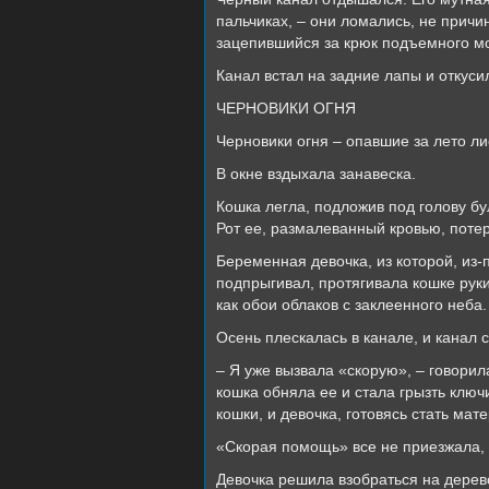
пальчиках, – они ломались, не причи
зацепившийся за крюк подъемного мо
Канал встал на задние лапы и откуси
ЧЕРНОВИКИ ОГНЯ
Черновики огня – опавшие за лето л
В окне вздыхала занавеска.
Кошка легла, подложив под голову бу
Рот ее, размалеванный кровью, потер
Беременная девочка, из которой, из-
подпрыгивал, протягивала кошке руки,
как обои облаков с заклеенного неба.
Осень плескалась в канале, и канал 
– Я уже вызвала «скорую», – говорил
кошка обняла ее и стала грызть ключи
кошки, и девочка, готовясь стать мат
«Скорая помощь» все не приезжала,
Девочка решила взобраться на дерев