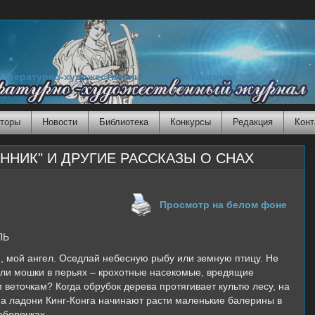
Литературно-художественный журнал Гостиная
торы
Новости
Библиотека
Конкурсы
Редакция
Конт
ОННИК" И ДРУГИЕ РАССКАЗЫ О СНАХ
Просмотр на белом фоне
ЛЬ
, мой ангел. Оседлай небесную рыбу или земную птицу. Не
 ли мошки в перьях – крохотные насекомые, вредящие
 веточкам? Когда обрубок дерева протягивает культю лесу, на
 на ладони Кинг-Конга начинают расти маленькие балерины в
оборочках.