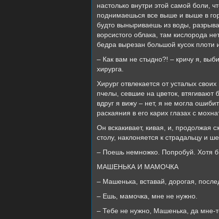
настолько внутри этой самой боли, чт
поднимаешься все выше и выше в гору
будто выныриваешь из воды, разрыва
ворсистого облака, там кислорода нет,
бедра вырезан большой кусок плоти и
– Как вам не стыдно?! – кричу я, выб
хирурга.
Хирург отвлекается от усталых своих
пчелы, севшие на цветок, втягивают 
вдруг я вижу – нет, я не могла ошиб
раскаяния в его карих глазах с мохн
Он вскакивает, кивая, и, продолжая 
столу, наклоняется к страдальцу и ш
– Поешь немножко. Попробуй. Хотя б
МАШЕНЬКА И МАМОЧКА
– Машенька, вставай, дорогая, после
– Ешь, мамочка, мне не нужно.
– Тебе не нужно, Машенька, да мне-т