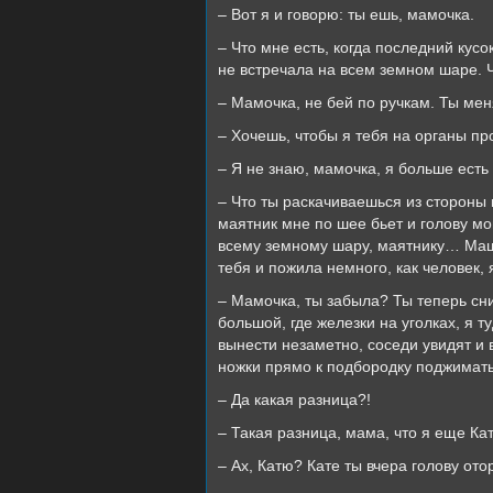
– Вот я и говорю: ты ешь, мамочка.
– Что мне есть, когда последний кус
не встречала на всем земном шаре. 
– Мамочка, не бей по ручкам. Ты ме
– Хочешь, чтобы я тебя на органы пр
– Я не знаю, мамочка, я больше есть 
– Что ты раскачиваешься из стороны 
маятник мне по шее бьет и голову м
всему земному шару, маятнику… Маше
тебя и пожила немного, как человек, 
– Мамочка, ты забыла? Ты теперь сн
большой, где железки на уголках, я т
вынести незаметно, соседи увидят и в
ножки прямо к подбородку поджимать
– Да какая разница?!
– Такая разница, мама, что я еще Ка
– Ах, Катю? Кате ты вчера голову от