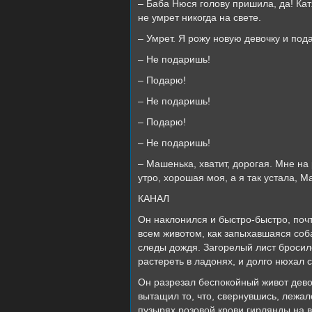
– Баба Нюся голову пришила, да! Кат
не умрет никогда на свете.
– Умрет. Я рожу новую девочку и под
– Не подаришь!
– Подарю!
– Не подаришь!
– Подарю!
– Не подаришь!
– Машенька, хватит, дорогая. Мне на
утро, хорошая моя, а я так устала, М
КАНАЛ
Он наклонился и быстро-быстро, поч
всем животом, как запыхавшаяся соб
следы дождя. Загорелый лист бросился
растереть в ладонях, и долго нюхал 
Он разрезал беспокойный живот девоч
вытащил то, что, свернувшись, лежа
пузырях розовой крови гирлянды на 