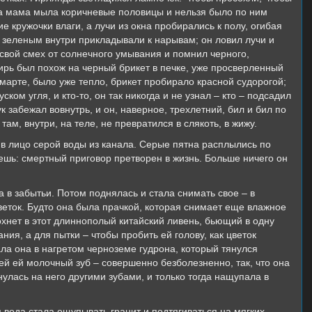
огда мама мыла коричневые половицы и нельзя было по ним
е кружочки влаги, а лучи из окна пробирались к полу, огибая
м зеленым внутри прикладывали к нарывам; он ловил лучи и
свой смех от солнечного умывания и помнил черного,
ирь был похож на черный брикет в печке, уже просверленный
 марте, было уже тепло, брикет пробирало красной судорогой;
ском угля, и кто-то, он так никогда и не узнал – кто – подсадил
к забежал вовнутрь, и он, наверное, трехлетний, бил и бил по
там, внутри, на теле, не превратился в слякоть, в жижу.
 в лицо серой воды из канала. Серые пятна расплылись по
ешь: смертный приговор претворен в жизнь. Больше ничего он
 в забытьи. Потом поднялась и стала снимать свое – в
веток. Будто она была прачкой, которая снимает еще влажное
сохнет в этот длиннополый китайский ливень, бьющий в одну
ания, а для пытки – чтобы пробить ей голову, как цветок
ла она в нагретом черноземе гудрона, который тянулся
ей ей молочный зуб – совершенно безболезненно, так, что она
нулась на него другими зубами, и только тогда нащупала в
 вода стала ощупывать гранит и подтягиваться на мягких