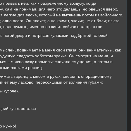
о привык к ней, как к разрежённому воздуху, когда
, сам не понимая, для чего это делаешь, но рвешься вверх,
я легкие для вдоха, который не вытянешь потом из войлочного,
 одна влага. Он плачет, а не кричит, значит, не от боли; из его
, надо думать, именно он кипит сейчас в кастрюльке.
ив ногой двери и потрясая кулаками над бритой головой
 мыслей, поднимает на меня свои глаза: они внимательны, как
будущую сладость хоботком зрачка. Он смотрит на меня, и
иться – я ясно вижу промельк сначала смущения, а потом и
атыми лапками ресниц.
сжимать тарелку с мясом в руках, спешит к операционному
епчет ему ласково, пересохшими от волнения губами:
ы кусочек.
дний кусок остался.
о нужно!