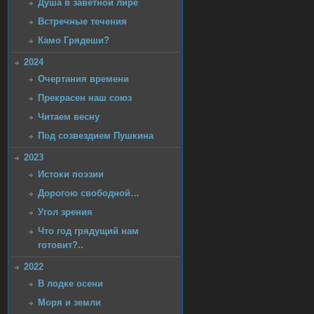
Душа в заветной лире
Встречные течения
Камо Грядеши?
2024
Очертания времени
Прекрасен наш союз
Читаем весну
Под созвездием Пушкина
2023
Истоки поэзии
Дорогою свободной…
Угол зрения
Что год грядущий нам
готовит?..
2022
В лодке осени
Моря и земли