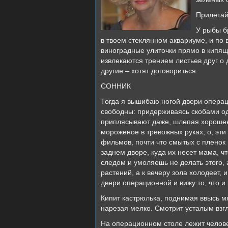
Прилетай
У рыбы б
в твоем стеклянном аквариуме, и по 
виноградные улиточки прямо в кипящ
извлекаются трением листьев друг о 
другие – хотят договориться.
СОННИК
Тогда я вышибаю ногой двери операц
свободны: придерживаясь скобами одн
приплясывают даже, шлепая хорошень
мороженое в тревожных руках; о, эти
фильмов, почти что смытых с пленок
заднем дворе, куда их несет мама, ч
следом и умоляешь не делать этого, а
растений, а к вечеру зола холодеет, 
двери операционной и вижу то, что и 
Кипит кастрюлька, поднимая ввысь мя
нарезая мелко. Смотрит усталым взг
На операционном столе лежит человек