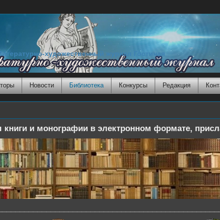
Литературно-художественный журнал Гостиная
торы
Новости
Библиотека
Конкурсы
Редакция
Конт
 книги и монографии в электронном формате, присл
__________________________________________________