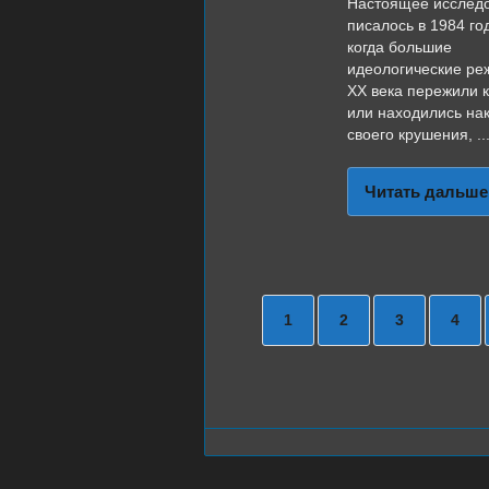
Настоящее исслед
писалось в 1984 год
когда большие
идеологические р
ХХ века пережили 
или находились на
своего крушения, ..
Читать дальше
1
2
3
4