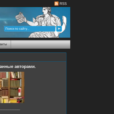
RSS
акты
анные авторами.
_________