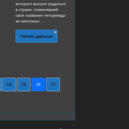
которого выпало родиться
в стране, поменявшей
свое название четырежды
за неполных ...
Читать дальше
14
15
16
17