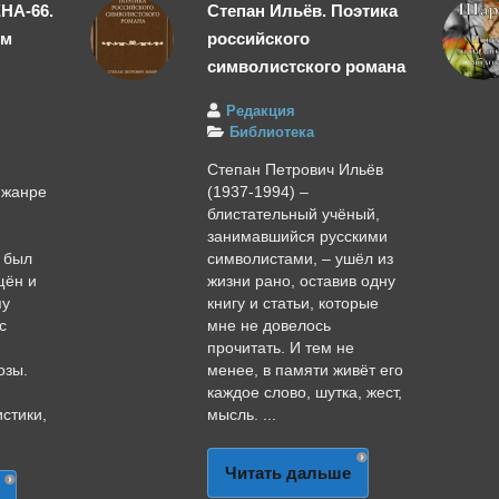
НА-66.
Степан Ильёв. Поэтика
ьм
российского
символистского романа
Редакция
Библиотека
м
Степан Петрович Ильёв
 жанре
(1937-1994) –
блистательный учёный,
занимавшийся русскими
т был
символистами, – ушёл из
щён и
жизни рано, оставив одну
пу
книгу и статьи, которые
с
мне не довелось
прочитать. И тем не
озы.
менее, в памяти живёт его
каждое слово, шутка, жест,
стики,
мысль. ...
Читать дальше