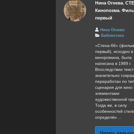
Нина Огнева. СТЕ
Кинопоэма. Фил
первый
Нина Огнева
Библиотека
«Стена-66» (филь
первый), исходно в
киноромана, была
написана в 1989 г.
Впоследствии текс
значительно сокра
переработан по ти
сценария для кино 
элементами
художественной пр
Тогда же, в силу
особенностей стили
определён ...
Читать дальше