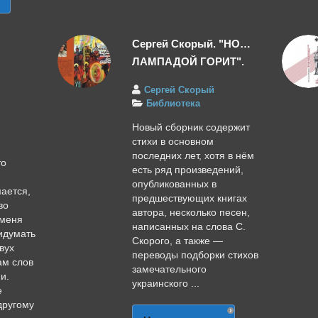
Сергей Скорый. "НО…
ЛАМПАДОЙ ГОРИТ".
Сергей Скорый
Библиотека
Новый сборник содержит
стихи в основном
последних лет, хотя в нём
то
есть ряд произведений,
опубликованных в
ается,
предшествующих книгах
во
автора, несколько песен,
 меня
написанных на слова С.
идумать
Скорого, а также —
вух
переводы подборки стихов
ам слов
замечательного
и.
украинского ...
е
другому