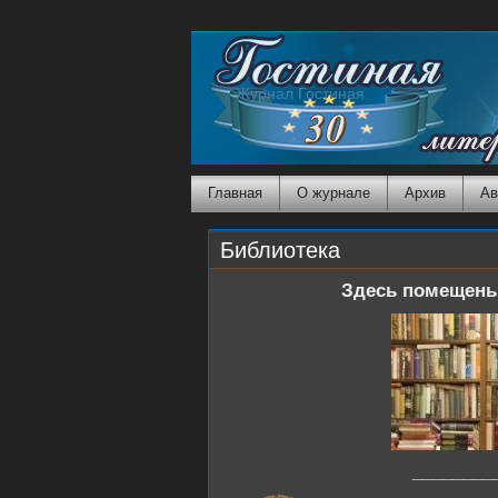
Журнал Гостиная
Главная
О журнале
Архив
Ав
Библиотека
Здесь помещены
________