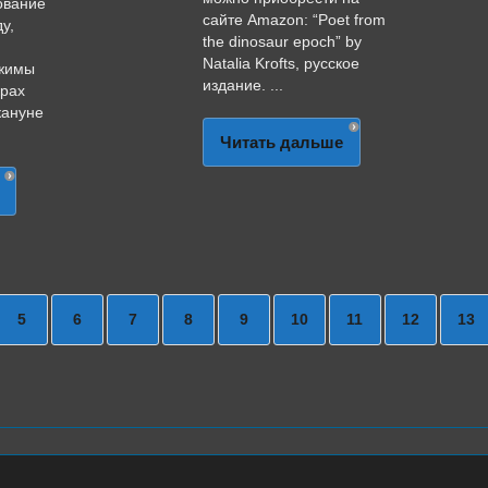
ование
сайте Amazon: “Poet from
у,
the dinosaur epoch” by
Natalia Krofts, русское
ежимы
издание. ...
крах
кануне
.
Читать дальше
5
6
7
8
9
10
11
12
13