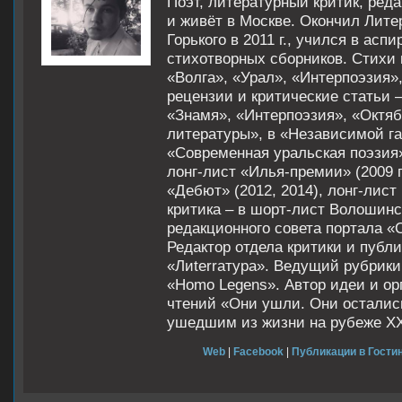
Поэт, литературный критик, реда
и живёт в Москве. Окончил Лите
Горького в 2011 г., учился в асп
стихотворных сборников. Стихи
«Волга», «Урал», «Интерпоэзия»,
рецензии и критические статьи 
«Знамя», «Интерпоэзия», «Октяб
литературы», в «Независимой газ
«Современная уральская поэзия»
лонг-лист «Илья-премии» (2009 г
«Дебют» (2012, 2014), лонг-лист
критика – в шорт-лист Волошинск
редакционного совета портала «
Редактор отдела критики и публ
«Лиterraтура». Ведущий рубрики
«Homo Legens». Автор идеи и ор
чтений «Они ушли. Они осталис
ушедшим из жизни на рубеже XX 
Web
|
Facebook
|
Публикации в Гостин