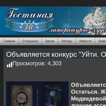
Журнал Гостиная
Литературно-художеств
Главная
О журнале
Архив
Авторы
Новости
Библ
Объявляется конкурс "Уйти. О
Просмотров:
4,303
Объявляется
Остаться. 
Медведевой
лучшее эсс