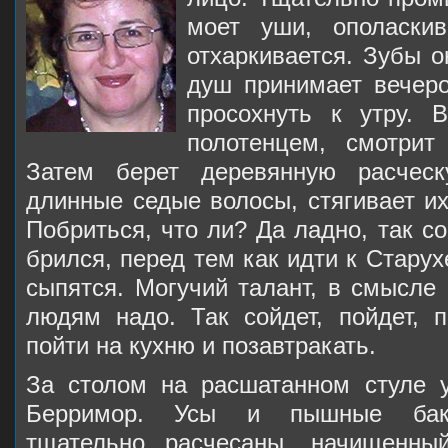
моет уши, ополаскив
отхаркивается. Зубы о
душ принимает вечер
просохнуть к утру. 
полотенцем, смотрит
Затем берет деревянную расческ
длинные седые волосы, стягивает их
Побриться, что ли? Да ладно, так со
брился, перед тем как идти к Старух
сыпятся. Могучий талант, в смысле 
людям надо. Так сойдет, пойдет, п
пойти на кухню и позавтракать.
За столом на расшатанном стуле 
Берримор. Усы и пышные бак
тщательно расчесаны, начищенный