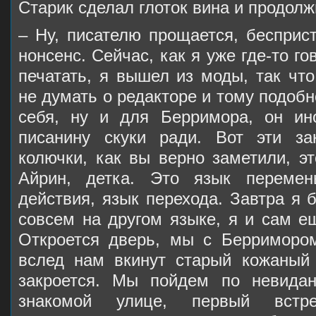
Старик сделал глоток вина и продолж
– Ну, писателю прощается, бесприс
нонсенс. Сейчас, как я уже где-то г
печатать, я вышел из моды, так чт
не думать о редакторе и тому подобн
себя, ну и для Берримора, он ин
писанину скуки ради. Вот эти за
колючки, как вы верно заметили, э
Айрин, детка. Это язык переме
действия, язык перехода. Завтра я б
совсем на другом языке, я и сам е
Откроется дверь, мы с Берриморо
вслед нам вкинут старый кожаный
закроется. Мы пойдем по невидан
знакомой улице, первый встр