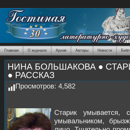
Журнал Гостиная
Литературно-художеств
Главная
О журнале
Архив
Авторы
Новости
Библ
НИНА БОЛЬШАКОВА ● СТАР
● РАССКАЗ
Просмотров:
4,582
Старик умывается, 
умывальником, брызж
лицо. Тщательно пром