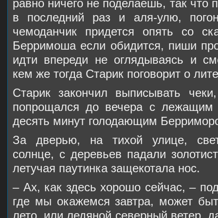
равно ничего не поделаешь, так что 
в последний раз и аля-улю, пого
чемоданчик придется опять со ск
Берримоша если обидится, пиши про
идти впереди не оглядываясь и см
кем же тогда Старик поговорит о лит
Старик закончил выписывать чеки,
попрощался до вечера с лежащим 
десять минут голодающим Берриморо
За дверью, на тихой улице, све
солнце, с деревьев падали золотис
летучая паутинка защекотала нос.
– Ах, как здесь хорошо сейчас, – по
где мы окажемся завтра, может быт
лето, или ледяной северный ветер, да