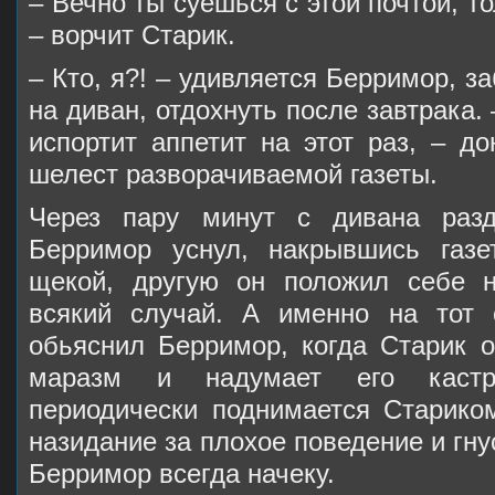
– Вечно ты суешься с этой почтой, т
– ворчит Старик.
– Кто, я?! – удивляется Берримор, за
на диван, отдохнуть после завтрака.
испортит аппетит на этот раз, – д
шелест разворачиваемой газеты.
Через пару минут с дивана разд
Берримор уснул, накрывшись газе
щекой, другую он положил себе н
всякий случай. А именно на тот 
обьяснил Берримор, когда Старик о
маразм и надумает его кастр
периодически поднимается Старико
назидание за плохое поведение и гну
Берримор всегда начеку.