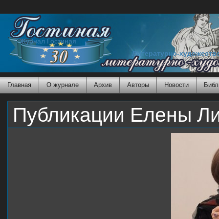
Журнал Гостиная
Литературно-художеств
Главная
О журнале
Архив
Авторы
Новости
Библ
Публикации Елены Ли