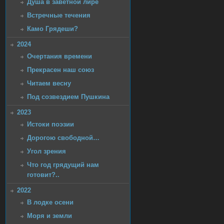
Душа в заветной лире
Встречные течения
Камо Грядеши?
2024
Очертания времени
Прекрасен наш союз
Читаем весну
Под созвездием Пушкина
2023
Истоки поэзии
Дорогою свободной…
Угол зрения
Что год грядущий нам
готовит?..
2022
В лодке осени
Моря и земли