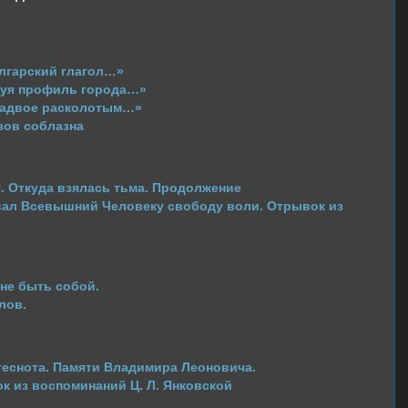
лгарский глагол…»
уя профиль города…»
надвое расколотым…»
зов соблазна
 Откуда взялась тьма. Продолжение
ал Всевышний Человекy свободy воли. Отрывок из
не быть собой.
лов.
еснота. Памяти Владимира Леоновича.
 из воспоминаний Ц. Л. Янковской