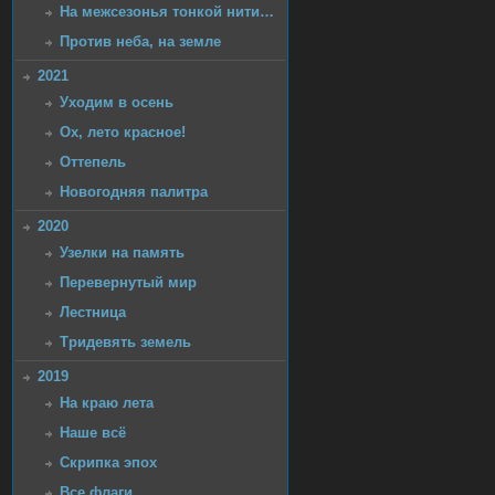
На межсезонья тонкой нити…
Против неба, на земле
2021
Уходим в осень
Ох, лето красное!
Оттепель
Новогодняя палитра
2020
Узелки на память
Перевернутый мир
Лестница
Тридевять земель
2019
На краю лета
Наше всё
Скрипка эпох
Все флаги