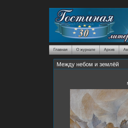
Журнал Гостиная
Главная
О журнале
Архив
Ав
Между небом и землёй