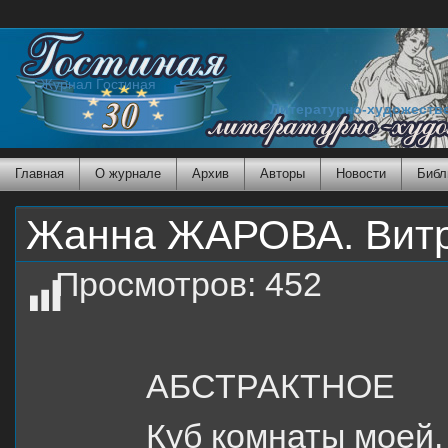
Журнал Гостиная
Литературно-художеств
Главная
О журнале
Архив
Авторы
Новости
Библ
Жанна ЖАРОВА. Вит
Просмотров:
452
АБСТРАКТНОЕ
Куб комнаты моей.