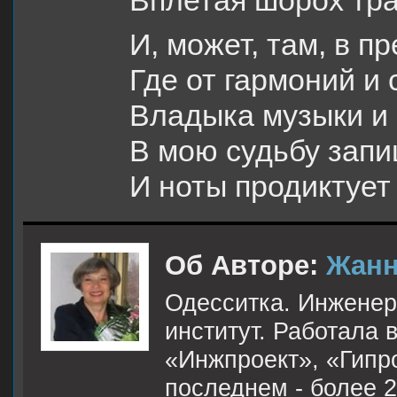
Вплетая шорох трав
И, может, там, в п
Где от гармоний и 
Владыка музыки и
В мою судьбу запи
И ноты продиктует 
Об Авторе:
Жанн
Одесситка. Инженер
институт. Работала 
«Инжпроект», «Гипр
последнем - более 2