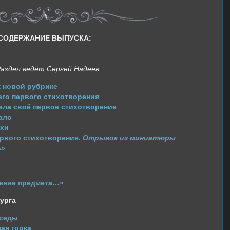
СОДЕРЖАНИЕ ВЫПУСКА:
аздел ведёт Сергей Надеев
 новой рубрике
го первого стихотворения
ала своё первое стихотворение
ало
ихи
рвого стихотворения.
Отрывок из миниатюры
ь»
ение предмета…»
бурга
еседы
ая горка