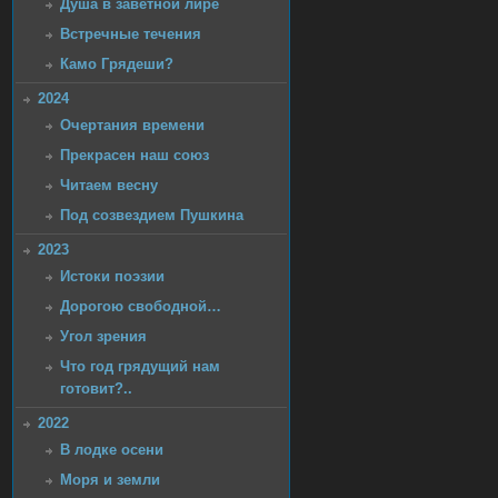
Душа в заветной лире
Встречные течения
Камо Грядеши?
2024
Очертания времени
Прекрасен наш союз
Читаем весну
Под созвездием Пушкина
2023
Истоки поэзии
Дорогою свободной…
Угол зрения
Что год грядущий нам
готовит?..
2022
В лодке осени
Моря и земли