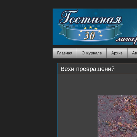
Журнал Гостиная
Главная
О журнале
Архив
Ав
Вехи превращений