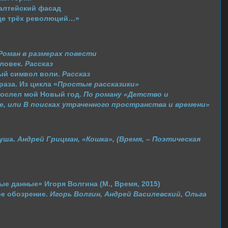
лтейский фасад
де трёх революций…»
Роман в размерах повести
ловек.
Рассказ
й символ воли.
Рассказ
аза. Из цикла «
Простые рассказики»
рослел мой Новый год.
По роману «Детство и
е, или В поисках утраченного пространства и времени»
уша.
Андрей Грицман, «Кошка», (Время, – Поэтическая
 данные» Игоря Волгина (М., Время, 2015)
е обозрение.
Игорь Волгин, Андрей Василевский, Ольга