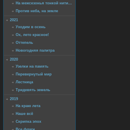
На межсезонья тонкой нити…
Против неба, на земле
2021
Уходим в осень
Ох, лето красное!
Оттепель
Новогодняя палитра
2020
Узелки на память
Перевернутый мир
Лестница
Тридевять земель
2019
На краю лета
Наше всё
Скрипка эпох
Все флаги