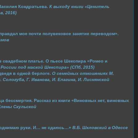
Василия Кондратьева.
К выходу книги «Ценитель
, 2016)
равдал мое почти полувековое занятие переводом».
амов
 свадебном платье. О пьесе Шекспира «Ромео и
 России под маской Шекспира» (СПб, 2015)
ведя в одной берлоге.
О семейных отношениях М.
 Сологуба, Г. Иванова, И. Елагина, И. Лиснянской
а бессмертия. Рассказ из книги «Виновных нет, виновных
Елены Скульской
однимаю руки. И… не сдаюсь…»
В.Б. Шкловский в Одессе