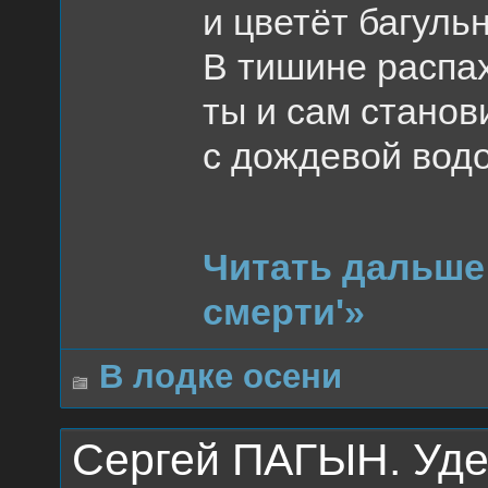
и цветёт багуль
В тишине распах
ты и сам станов
с дождевой водо
Читать дальше
смерти'»
В лодке осени
Сергей ПАГЫН. Уд