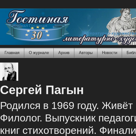
Журнал Гостиная
Литературно-художеств
Главная
О журнале
Архив
Авторы
Новости
Библ
Сергей Пагын
Родился в 1969 году. Живёт
Филолог. Выпускник педагог
книг стихотворений. Финал