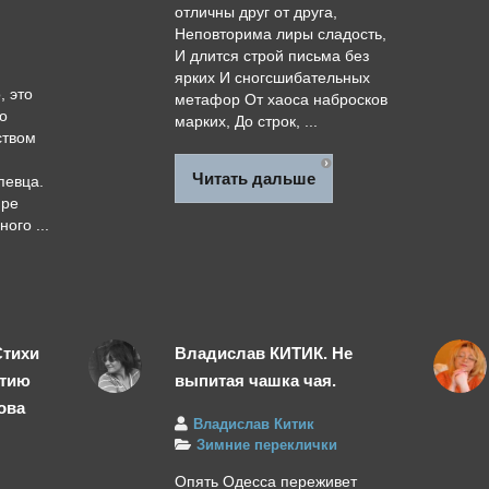
отличны друг от друга,
Неповторима лиры сладость,
И длится строй письма без
ярких И сногсшибательных
, это
метафор От хаоса набросков
о
марких, До строк, ...
ством
Читать дальше
певца.
ире
ого ...
Стихи
Владислав КИТИК. Не
етию
выпитая чашка чая.
ова
Владислав Китик
Зимние переклички
Опять Одесса переживет