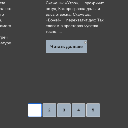
эта,
Скажешь: «Утро», ─ прокричит
ал его
петух, Как прозрачна даль, и
го
высь отвесна. Скажешь:
е,
«Боже!» ─ перехватит дух: Так
комого
словам в просторах чувства
тесно. ...
треч,
ратуре
Читать дальше
1
2
3
4
5