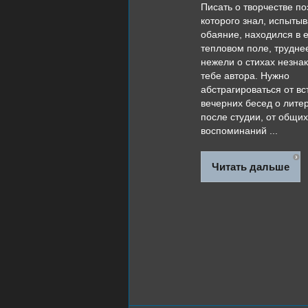
Писать о творчестве по
которого знал, испытыв
обаяние, находился в е
тепловом поле, трудне
нежели о стихах незна
тебе автора. Нужно
абстрагироваться от вс
вечерних бесед о лите
после студии, от общих
воспоминаний ...
Читать дальше