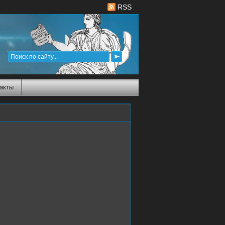
RSS
акты