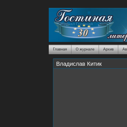
Журнал Гостиная
Главная
О журнале
Архив
Ав
Владислав Китик