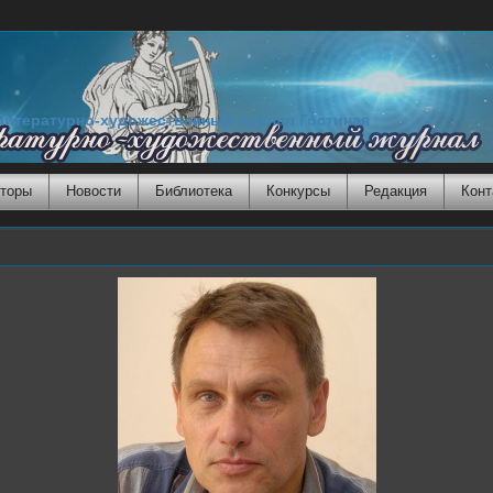
Литературно-художественный журнал Гостиная
торы
Новости
Библиотека
Конкурсы
Редакция
Конт