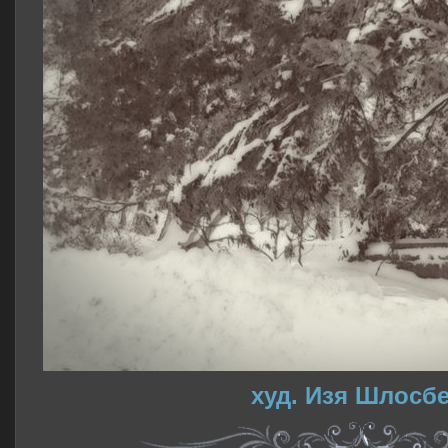
худ. Изя Шлосб