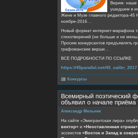
Верим: наше 
ушедшем в ин
Жене и Музе главного редактора-45 
ноябре-2016…
Новый формат интернет-марафона та
стихотворений (не больше и не мень
Просим конкурсантов предъявлять гра
графоманские вирши…
ВСЕ ПОДРОБНОСТИ ПО ССЫЛКЕ:
https://45parallel.net/45_calibr_2017
Конкурсы
Всемирный поэтический ф
объявил о начале приёма 
Александр Мельник
На сайте «Эмигрантская лира» опубл
вектор»
и
«Неоставленная страна»
эссеистов
«Восток и Запад
в совре