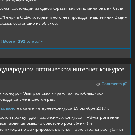
ссказ, состоящий из одной фразы, как бы длинна она ни была.
 О*Генри в США, который много лет проводит наш земляк Вадим
казы, состоящие из 55 слов.
 Всего -192 слова'»
дународном поэтическом интернет-конкурсе
Comments (0)
т-конкурс «Эмигрантская лира», так полюбившийся
оводится уже в шестой раз.
иковано
на сайте интернет-конкурса 15 октября 2017 г.
веской пройдут два независимых конкурса –
«Эмигрантский
жья, включая бывшие советские республики) и
кто никогда не эмигрировал, включая те же страны-республики