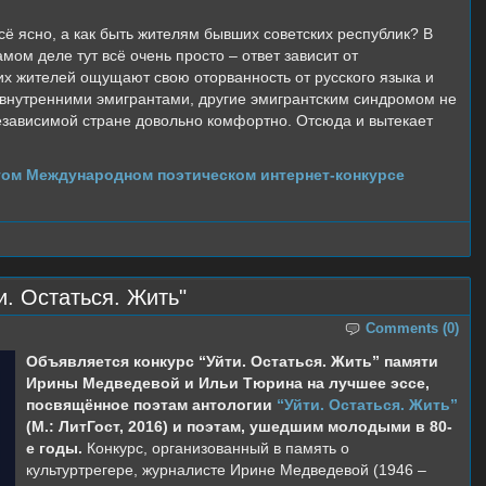
ё ясно, а как быть жителям бывших советских республик? В
мом деле тут всё очень просто – ответ зависит от
х жителей ощущают свою оторванность от русского языка и
а внутренними эмигрантами, другие эмигрантским синдромом не
независимой стране довольно комфортно. Отсюда и вытекает
том Международном поэтическом интернет-конкурсе
и. Остаться. Жить"
Comments (0)
Объявляется конкурс “Уйти. Остаться. Жить” памяти
Ирины Медведевой и Ильи Тюрина на лучшее эссе,
посвящённое поэтам антологии
“Уйти. Остаться. Жить”
(М.: ЛитГост, 2016) и поэтам, ушедшим молодыми в 80-
е годы.
Конкурс, организованный в память о
культуртрегере, журналисте Ирине Медведевой (1946 –