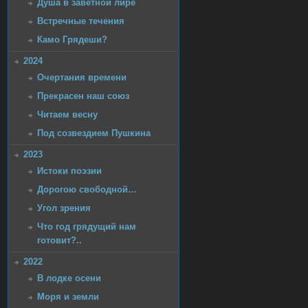
Душа в заветной лире
Встречные течения
Камо Грядеши?
2024
Очертания времени
Прекрасен наш союз
Читаем весну
Под созвездием Пушкина
2023
Истоки поэзии
Дорогою свободной…
Угол зрения
Что год грядущий нам
готовит?..
2022
В лодке осени
Моря и земли