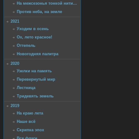
На межсезонья тонкой нити…
Против неба, на земле
2021
Уходим в осень
Ох, лето красное!
Оттепель
Новогодняя палитра
2020
Узелки на память
Перевернутый мир
Лестница
Тридевять земель
2019
На краю лета
Наше всё
Скрипка эпох
Все флаги