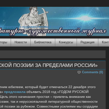
Литературно-художественный журнал Гостиная
торы
Новости
Библиотека
Конкурсы
Редакция
Конт
СКОЙ ПОЭЗИИ ЗА ПРЕДЕЛАМИ РОССИИ»
Comments (0)
тним юбилеем, который будет отмечаться 22 декабря этого
ра»
предложила
объявить 2018 год «ГОДОМ РУССКОЙ
ь этого начинания простая – привлечь внимание как
оэзии, так и нерусскоязычной литературной общественности
кой поэзии за рубежом. Совместными усилиями мы создадим