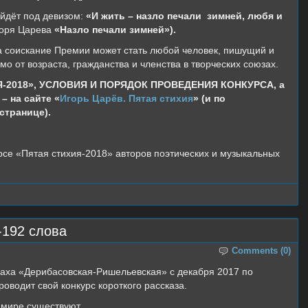
йдёт под девизом:
«И жить – назло печали зимней, любя и
горя Царева
«Назло печали зимней»).
а соискание Премии может стать любой человек, пишущий и
о от возраста, гражданства и членства в творческих союзах.
-2018», УСЛОВИЯ И ПОРЯДОК ПРОВЕДЕНИЯ КОНКУРСА,
а
 на сайте «
Игорь Царёв. Пятая стихия
»
(и по
странице).
рсе «Пятая стихия-2018» авторов поэтических и музыкальных
-192 слова
Comments (0)
аха «Дерибасовская-Ришельевская» с декабря 2017 по
роводит свой конкурс короткого рассказа.
 мире существуют.