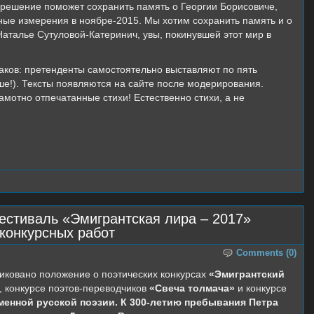
решение поможет сохранить память о Георгии Борисовиче,
ые измерения в ноябре-2015. Мы хотим сохранить память и о
Наталье Сутуловой-Катеринич, увы, покинувшей этот мир в
ков: претенденты самостоятельно выставляют по пять
ше!). Тексты появляются на сайте после модерирования.
мотно отпечатанные стихи! Естественно стихи, а не
естиваль «Эмигрантская лира – 2017»
конкурсных работ
Comments (0)
иковано положение о поэтических конкурсах
«Эмигрантский
, конкурсе поэтов-переводчиков
«Свеча толмача»
и конкурсе
менной русской поэзии. К 300-летию пребывания Петра