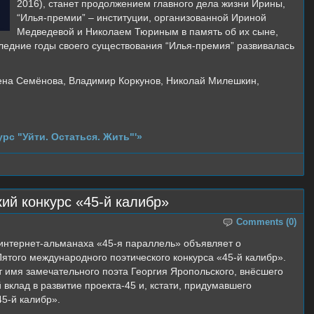
2016), станет продолжением главного дела жизни Ирины,
“Илья-премии” – институции, организованной Ириной
Медведевой и Николаем Тюриным в память об их сыне,
следние годы своего существования “Илья-премия” развивалась
лена Семёнова, Владимир Коркунов, Николай Милешкин,
рс "Уйти. Остаться. Жить"'»
ий конкурс «45-й калибр»
Comments (0)
интернет-альманаха «45-я параллель» объявляет о
ятого международного поэтического конкурса «45-й калибр».
т имя замечательного поэта Георгия Яропольского, внёсшего
 вклад в развитие проекта-45 и, кстати, придумавшего
45-й калибр».