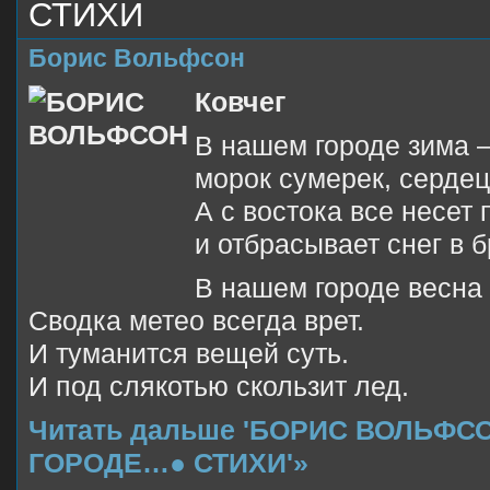
СТИХИ
Борис Вольфсон
Ковчег
В нашем городе зима 
морок сумерек, сердец
А с востока все несет
и отбрасывает снег в б
В нашем городе весна
Сводка метео всегда врет.
И туманится вещей суть.
И под слякотью скользит лед.
Читать дальше 'БОРИС ВОЛЬФС
ГОРОДЕ…● СТИХИ'»