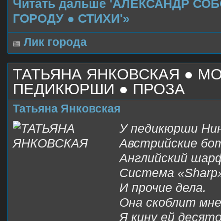
Читать дальше 'АЛЕКСАНДР СОБ
ГОРОДУ ● СТИХИ'»
Лик города
ТАТЬЯНА ЯНКОВСКАЯ ● М
ПЕДИКЮРШИ ● ПРОЗА
Татьяна Янковская
У педикюрши Ни
Австрийские бот
Английский шар
Система «Sharp
И прочие дела.
Она скоблит мне
Я кину ей десято