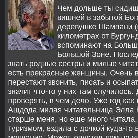
Чем дольше ты сидиш
вишней в забытой Бог
деревушке Шампани (в
километрах от Бургунд
вспоминают на Больш
Большой Зоне. После
знать родные сестры и милые читат
есть прекрасные женщины. Очень 
перестают звонить, писать и осыпа
значит что-то у них там случилось.
проверять, в чем дело. Уже год как 
Ашдода милая читательница Элла 
старше меня, но еще много читала
туризмом, ездила с дочкой куда-то 
молчание. Может, опустел дом на 