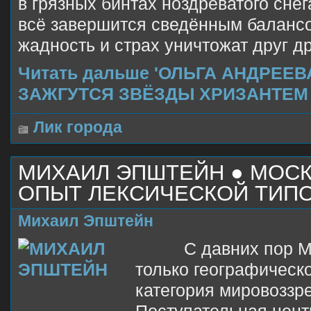
в грязных бинтах ноздреватого снег
всё завершится сведённым баланс
жадность и страх уничтожат друг др
Читать дальше 'ОЛЬГА АНДРЕЕВ
ЗАЖГУТСЯ ЗВЁЗДЫ ХРИЗАНТЕМ 
Лик города
МИХАИЛ ЭПШТЕЙН ● МОСК
ОПЫТ ЛЕКСИЧЕСКОЙ ТИП
Михаил Эпштейн
С давних пор Мос
только географическ
категория мировоззр