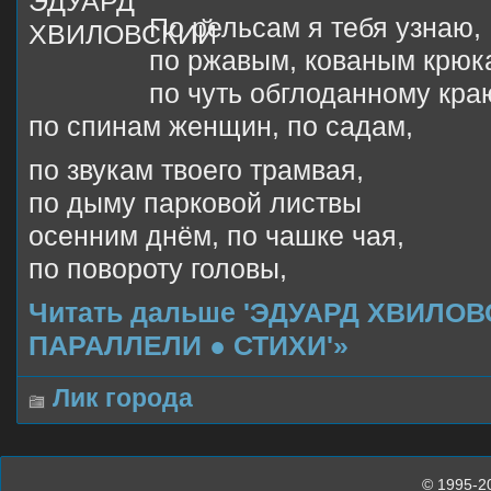
По рельсам я тебя узнаю,
по ржавым, кованым крюк
по чуть обглоданному кра
по спинам женщин, по садам,
по звукам твоего трамвая,
по дыму парковой листвы
осенним днём, по чашке чая,
по повороту головы,
Читать дальше 'ЭДУАРД ХВИЛО
ПАРАЛЛЕЛИ ● СТИХИ'»
Лик города
© 1995-2