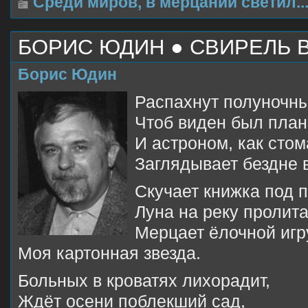
Среди миров, в мерцании светил..
БОРИС ЮДИН ● СВИРЕЛЬ В
Борис Юдин
Распахнут полуночны
Чтоб виден был план
И астроном, как стом
Заглядывает бездне в
Скучает книжка под 
Луна на реку пролита
Мерцает ёлочной иг
Моя картонная звезда.
Больных в кроватях лихорадит,
Ждёт осени поблекший сад,