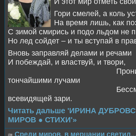
И этот мир отметь сво
Гори смелей, а коль у
На время лишь, как по
С зимой смирись и подо льдом не п
Но лед сойдет – и ты вступай в пра
Вновь заправляй делами и речами
И побеждай, и властвуй, и твори,
Проникнув в
тончайшими лучами
Бессмертно
всевидящей зари.
Читать дальше 'ИРИНА ДУБРОВ
МИРОВ ● СТИХИ'»
Среди миров, в мерцании светил..