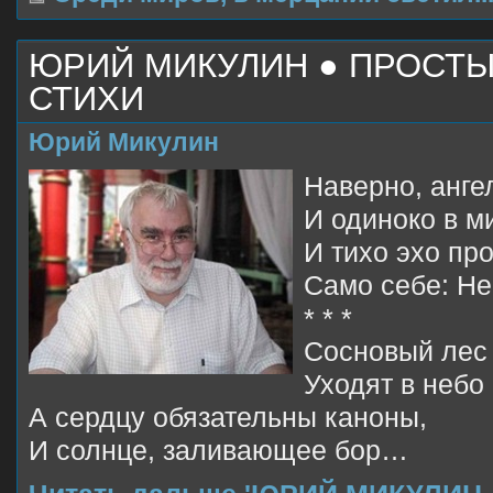
ЮРИЙ МИКУЛИН ● ПРОСТЫ
СТИХИ
Юрий Микулин
Наверно, анге
И одиноко в м
И тихо эхо пр
Само себе: Н
* * *
Сосновый лес 
Уходят в небо
А сердцу обязательны каноны,
И солнце, заливающее бор…