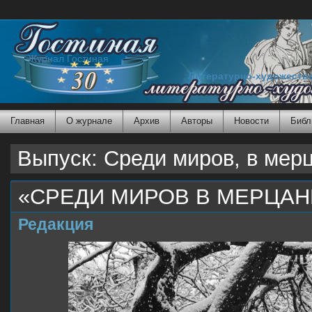
Журнал Гостиная
Литературно-художеств
Главная
О журнале
Архив
Авторы
Новости
Библ
Выпуск: Среди миров, в мер
«СРЕДИ МИРОВ В МЕРЦА
Редакция