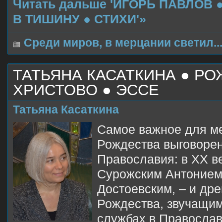
Читать дальше 'ИГОРЬ ПАВЛОВ
В ТИШИНУ ● СТИХИ'»
Среди миров, в мерцании светил..
ТАТЬЯНА КАСАТКИНА ● Р
ХРИСТОВО ● ЭССЕ
Татьяна Касаткина
Самое важное для м
Рождества выговоре
Православия: в XX в
Сурожским Антонием,
Достоевским, – и др
Рождества, звучащим
службах в Православ