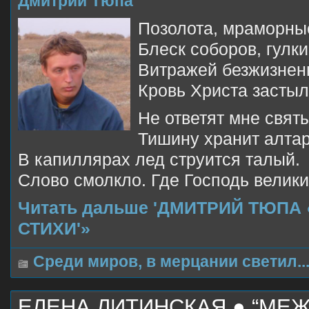
Дмитрий Тюпа
Позолота, мраморны
Блеск соборов, гулк
Витражей безжизнен
Кровь Христа застыл
Не ответят мне свят
Тишину хранит алтар
В капиллярах лед струится талый.
Слово смолкло. Где Господь велик
Читать дальше 'ДМИТРИЙ ТЮПА 
СТИХИ'»
Среди миров, в мерцании светил..
ЕЛЕНА ЛИТИНСКАЯ ● “МЕ