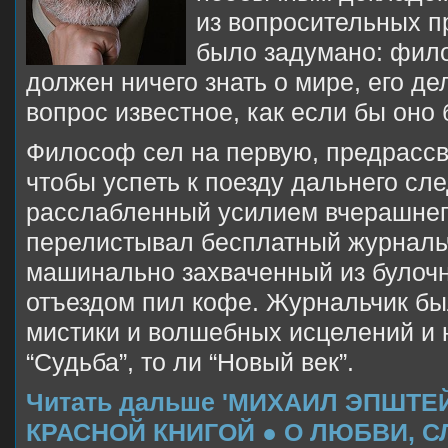
из вопросительных п
было задумано: фило
должен ничего знать о мире, его де
вопрос известное, как если бы оно
Философ сел на первую, предрассв
чтобы успеть к поезду дальнего сле
расслабленный усилием вчерашнег
перелистывал бесплатный журнальч
машинально захваченный из булочн
отъездом пил кофе. Журнальчик б
мистики и волшебных исцелений и 
“Судьба”, то ли “Новый век”.
Читать дальше 'МИХАИЛ ЭПШТЕ
КРАСНОЙ КНИГОЙ ● O ЛЮБВИ, С