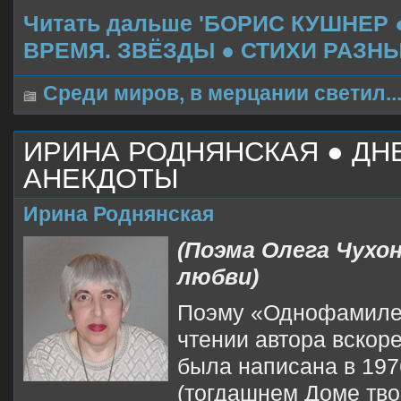
Читать дальше 'БОРИС КУШНЕР
ВРЕМЯ. ЗВЁЗДЫ ● СТИХИ РАЗНЫ
Среди миров, в мерцании светил..
ИРИНА РОДНЯНСКАЯ ● Д
АНЕКДОТЫ
Ирина Роднянская
(Поэма Олега Чухо
любви)
Поэму «Однофамиле
чтении автора вскоре
была написана в 1976
(тогдашнем Доме тво