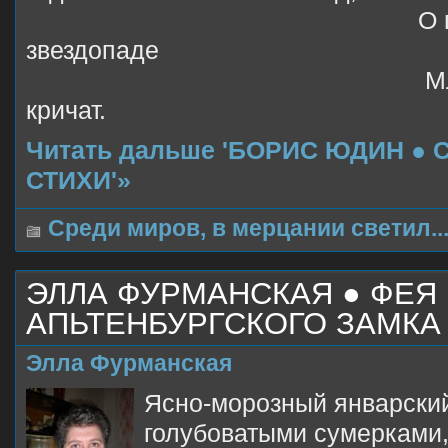
О предсто
звездопаде
Младенцы в р
кричат.
Читать дальше 'БОРИС ЮДИН ● 
СТИХИ'»
Среди миров, в мерцании светил..
ЭЛЛА ФУРМАНСКАЯ ● ФЕЯ
АПЬТЕНБУРГСКОГО ЗАМКА
Элла Фурманская
Ясно-морозный январски
голубоватыми сумерками,