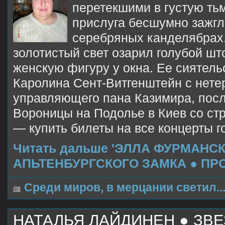
перетекшими в густую ть
прислуга бесшумно зажгл
серебряных канделябрах
золотистый свет озарил голубой шт
женскую фигуру у окна. Ее сиятель
Каролина Сент-Витгенштейн с нет
управляющего пана Казимира, посл
Вороницы на Подолье в Киев со с
— купить билеты на все концерты г
Читать дальше 'ЭЛЛА ФУРМАНС
АПЬТЕНБУРГСКОГО ЗАМКА ● ПРО
Среди миров, в мерцании светил..
НАТАЛЬЯ ЛАЙДИНЕН ● ЗВ