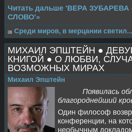
Читать дальше 'ВЕРА ЗУБАРЕВ
СЛОВО'»
Среди миров, в мерцании светил..
МИХАИЛ ЭПШТЕЙН ● ДЕВУ
КНИГОЙ ● O ЛЮБВИ, СЛУЧ
ВОЗМОЖНЫХ МИРАХ
Михаил Эпштейн
Появилась обла
благороднейший кро
Один философ возвр
конференции, на кот
необычным докладом