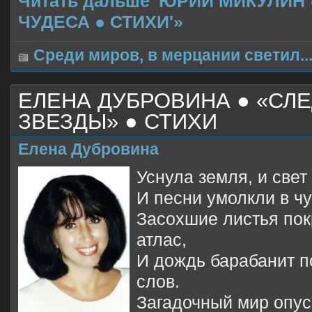
Читать дальше 'ЮРИЙ МИКУЛИН
ЧУДЕСА ● СТИХИ'»
Среди миров, в мерцании светил..
ЕЛЕНА ДУБРОВИНА ● «СЛ
ЗВЕЗДЫ» ● СТИХИ
Елена Дубровина
Уснула земля, и свет
И песни умолкли в ч
Засохшие листья по
атлас,
И дождь барабанит п
слов.
Загадочный мир опус