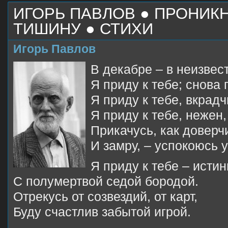
ИГОРЬ ПАВЛОВ ● ПРОНИК
ТИШИНУ ● СТИХИ
Игорь Павлов
В декабре – в неизвес
Я приду к тебе; снова 
Я приду к тебе, вкрадчи
Я приду к тебе, нежен,
Прикачусь, как доверч
И замру, – успокоюсь 
Я приду к тебе – исти
С полумертвой седой бородой.
Отрекусь от созвездий, от карт,
Буду счастлив забытой игрой.