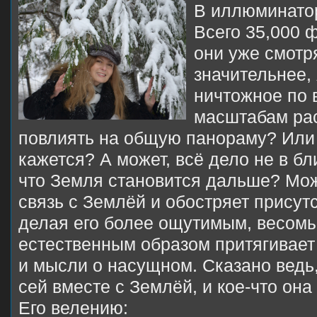
В иллюминатор
Всего 35,000 
они уже смотр
значительнее,
ничтожное по 
масштабам ра
повлиять на общую панораму? Или 
кажется? А может, всё дело не в бли
что Земля становится дальше? Мож
связь с Землёй и обостряет присут
делая его более ощутимым, весом
естественным образом притягивает 
и мысли о насущном. Сказано ведь,
сей вместе с Землёй, и кое-что она
Его велению: