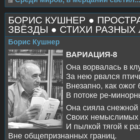
БОРИС КУШНЕР ● ПРОСТР
ЗВЁЗДЫ ● СТИХИ РАЗНЫХ 
Борис Кушнер
ВАРИАЦИЯ-8
Она ворвалась в кл
За нею рвался птич
Внезапно, как ожог
В потоке ре-минорн
Она сияла снежной
Своих немыслимых
И пылкой тягой к р
Вне общепризнанных границ.