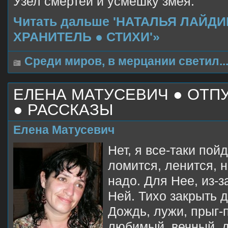
Узел смертей и усмешку змея.
Читать дальше 'НАТАЛЬЯ ЛАЙД
ХРАНИТЕЛЬ ● СТИХИ'»
Среди миров, в мерцании светил..
ЕЛЕНА МАТУСЕВИЧ ● ОТП
● РАССКАЗЫ
Елена Матусевич
Нет, я все-таки пойд
ломится, ленится, н
надо. Для Нее, из-з
Ней. Тихо закрыть д
Дождь, лужи, прыг-п
любимый, вечный, 