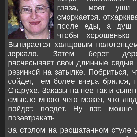
глаза, моет уши, 
сморкается, отхаркив
после еды, а душ 
чтобы хорошенько 
Вытирается холщовым полотенцем
зеркало. Затем берет дере
расчесывает свои длинные седые 
резинкой на затылке. Побриться, ч
сойдет, тем более вчера брился, 
Старухе. Заказы на нее так и сыпят
смысле много чего может, что люд
пойдет, поедет. Ну вот, можн
позавтракать.
За столом на расшатанном стуле 