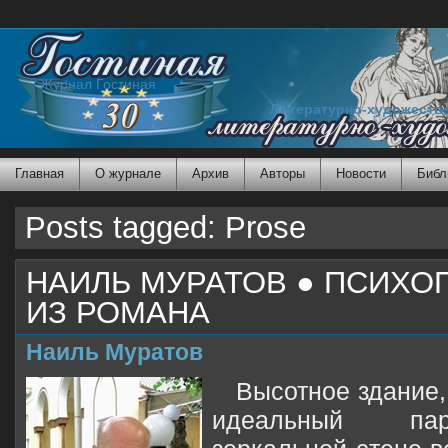
Журнал Гостиная
Литературно-художеств
Главная
О журнале
Архив
Авторы
Новости
Библ
Posts tagged: Prose
НАИЛЬ МУРАТОВ ● ПСИХО
ИЗ РОМАНА
Наиль Муратов
Высотное здание,
идеальный пар