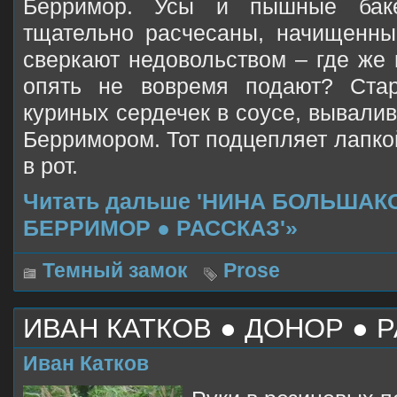
Берримор. Усы и пышные бак
тщательно расчесаны, начищенный
сверкают недовольством – где же 
опять не вовремя подают? Стар
куриных сердечек в соусе, вывалив
Берримором. Тот подцепляет лапкой
в рот.
Читать дальше 'НИНА БОЛЬШАКО
БЕРРИМОР ● РАССКАЗ'»
Темный замок
Prose
ИВАН КАТКОВ ● ДОНОР ● 
Иван Катков