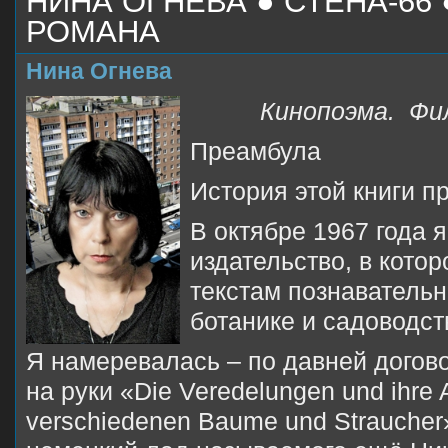
НИНА ОГНЕВА ● СТЕНА-66
РОМАНА
Нина Огнева
Кинопоэма.
Фи
Преамбула
История этой книги п
В октябре 1967 года 
издательство, в кото
текстам познавательн
ботанике и садоводст
Я намеревалась – по давней догов
на руки «Die Veredelungen und ihre 
verschiedenen Baume und Straucher