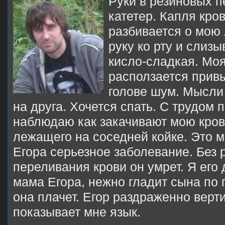
Руки в резиновых п
катетер. Капля кро
разбивается о мою
руку ко рту и слиз
кисло-сладкая. Моя
расползается привы
голове шум. Мысли
на друга. Хочется спать. С трудом 
наблюдаю как закачивают мою кров
лежащего на соседней койке. Это м
Егора серьезное заболевание. Без 
переливания крови он умрет. Я его 
мама Егора, нежно гладит сына по 
она плачет. Егор раздраженно верти
показывает мне язык.