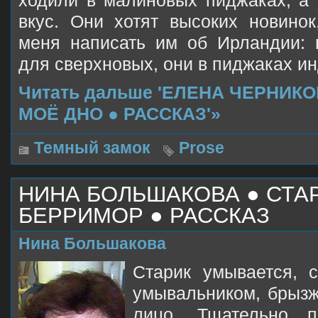
ходили в малиновых пиджаках, а
вкус. Они хотят высоких новинок
меня написать им об Ирландии: 
для сверхновых, они в пиджаках ин
Читать дальше 'ЕЛЕНА ЧЕРНИК
МОЁ ДНО ● РАССКАЗ'»
Темный замок
Prose
НИНА БОЛЬШАКОВА ● СТА
БЕРРИМОР ● РАССКАЗ
Нина Большакова
Старик умывается, 
умывальником, брызж
лицо. Тщательно п