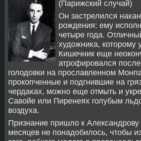
(Парижский случай)
Он застрелился накан
рождения: ему исполн
четыре года. Отличный
художника, которому 
Ки­шечник еще неокон
атрофировался после 
голодовки на прославленном Мон­па
прокопченные и подгнившие на гря
чердаках, можно еще отмыть и укре
Савойе или Пиренеях голубым льд
воздуха.
Признание пришло к Александрову 
месяцев не понадобилось, чтобы из