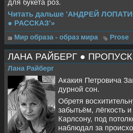
для букета роз.
Читать дальше 'АНДРЕЙ ЛОПАТ
● РАССКАЗ'»
Мир образа - образ мира
Prose
ЛАНА РАЙБЕРГ ● ПРОПУСК
Лана Райберг
Акакия Петровича За
дурной сон.
Обретя восхититель
забытьём, лёгкость и
Карлсону, под потолк
наблюдал за происхо