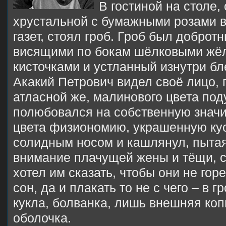
В гостиной на столе,
хрустальной с бумажными розами ва
газет, стоял гроб. Гроб был доброт
висящими по бокам шёлковыми жё
кисточками и устланный изнутри б
Акакий Петрович видел своё лицо,
атласной же, малинового цвета под
полюбовался на собственную значи
цвета физиономию, украшенную ку
солидным носом и кашлянул, пыта
внимание плачущей жены и тёщи, с
хотел им сказать, чтобы они не горе
сон, да и плакать то не с чего – в г
кукла, болванка, лишь внешняя копи
оболочка.