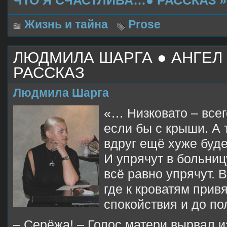
ЧТО Я СЧАСТЛИВА…● РАССКАЗ'»
Жизнь и тайна
Prose
ЛЮДМИЛА ШАРГА ● АНГЕЛ
РАССКАЗ
Людмила Шарга
«… Низковато – всег
если бы с крыши. А 
вдруг ещё хуже буде
И упрячут в больниц
всё равно упрячут. 
где к кроватям прив
спокойствия и до п
– Серёжа! – Голос матери вырвал и