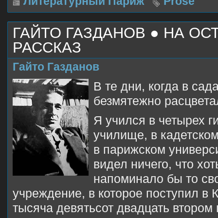
Литературный Париж
Prose
ГАЙТО ГАЗДАНОВ ● НА ОС
РАССКАЗ
Гайто Газданов
В те дни, когда в сад
безмятежно расцвет
Я учился в четырех г
училище, в кадетском
в парижском универси
видел ничего, что хо
напоминало бы то св
учреждение, в которое поступил в 
тысяча девятьсот двадцать втором 