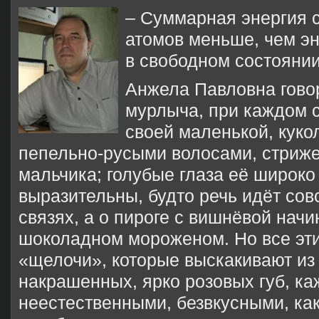
– Суммарная энергия 
атомов меньше, чем эн
в свободном состоян
Анжела Павловна говор
мурлыча, при каждом 
своей маленькой, куко
пепельно-русыми волосами, стриже
мальчика; голубые глаза её широко
выразительны, будто речь идёт сов
связях, а о пироге с вишнёвой начи
шоколадном мороженом. Но все эти
«щелочи», которые выскакивают из 
накрашенных, ярко розовых губ, ка
неестественными, безвкусными, как