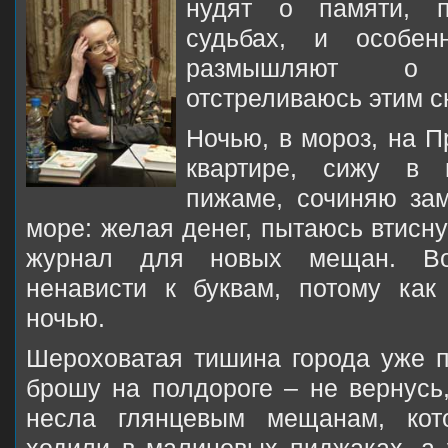
нудят о памяти, п
судьбах, и особе
размышляют о 
отстреливаюсь этим 
Ночью, в мороз, на П
квартире, сижу в п
пижаме, сочиняю за
море: желая денег, пытаюсь втисну
журнал для новых мещан. Во
ненависти к буквам, потому как
ночью.
Шероховатая тишина города уже п
брошу на полдороге – не вернусь,
несла глянцевым мещанам, кот