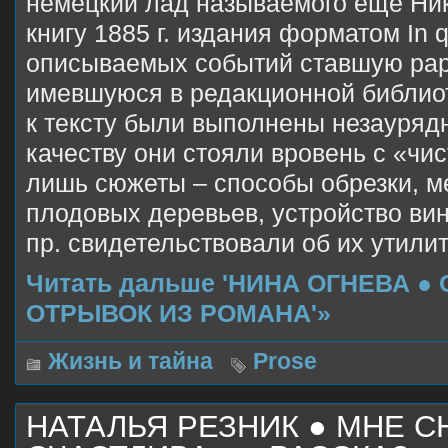
немецкий лад называемого ещё Ни
книгу 1885 г. издания форматом In q
описываемых событий ставшую рар
имевшуюся в редакционной библио
к тексту были выполнены незауряд
качеству они стояли вровень с «чи
лишь сюжеты – способы обрезки, м
плодовых деревьев, устройство ви
пр. свидетельствовали об их утили
Читать дальше 'НИНА ОГНЕВА ● 
ОТРЫВОК ИЗ РОМАНА'»
Жизнь и тайна
Prose
НАТАЛЬЯ РЕЗНИК ● МНЕ С