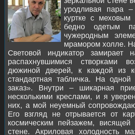
зеркальной стене 
уродливая пара –
куртке с меховым
бедно одетым па
чужеродным элем
мрамором холле. Н
Световой индикатор замирает 
распахнувшимися створками во
дюжиной дверей, к каждой из к
стандартная табличка. На одной
заказ». Внутри – шикарная пр
несколькими креслами, и я увере
них, а мой неуемный сопровожда
Его взгляд не отрывается от ка
космическим пейзажем, висящей 
стене. Акриловая холодность ма